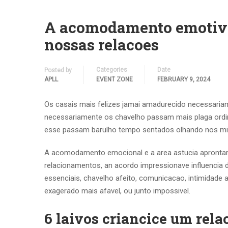
A acomodamento emotivo 
nossas relacoes
Categories
Date
Posted by
APLL
EVENT ZONE
FEBRUARY 9, 2024
Os casais mais felizes jamai amadurecido necessariam
necessariamente os chavelho passam mais plaga ordina
esse passam barulho tempo sentados olhando nos mir
A acomodamento emocional e a area astucia aprontar, 
relacionamentos, an acordo impressionave influenci
essenciais, chavelho afeito, comunicacao, intimidade 
exagerado mais afavel, ou junto impossivel.
6 laivos criancice um rel