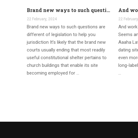
Brand new ways to such questions are different of legislation to help you jurisdiction
22 February, 2024
22 February
Brand new ways to such questions are
And work 
different of legislation to help you
Seems an
jurisdiction It’s likely that the brand new
Aaaha Lat
courts usually ending that most readily
dating si
useful constitutional shelter pertains to
even more
church buildings that enable its site
long-label
becoming employed for …
…