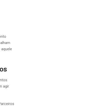
ento
balham
s aquele
os
entos
n agir
Parceiros