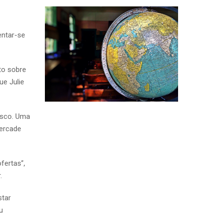
entar-se
to sobre
ue Julie
sco.
Uma
cercade
fertas”,
.
star
u