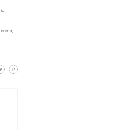
s,
– como,