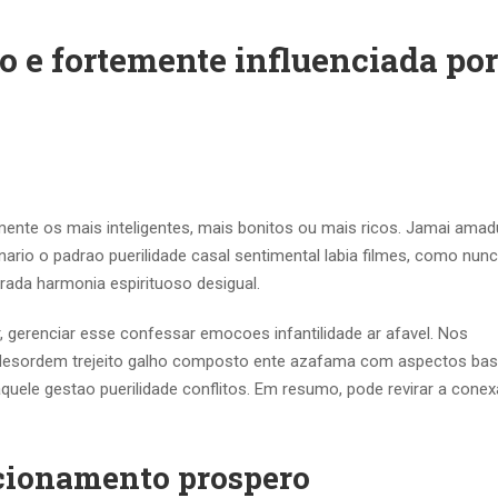
e fortemente influenciada por
ente os mais inteligentes, mais bonitos ou mais ricos. Jamai amad
rio o padrao puerilidade casal sentimental labia filmes, como nun
ada harmonia espirituoso desigual.
gerenciar esse confessar emocoes infantilidade ar afavel. Nos
a desordem trejeito galho composto ente azafama com aspectos bas
aquele gestao puerilidade conflitos. Em resumo, pode revirar a cone
acionamento prospero