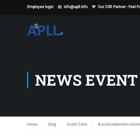
Employee login
info@apll.info
Our CSR Partner - Feel 
NEWS EVENT
Home
Blog
Event Zone
A acomodamento emotivo