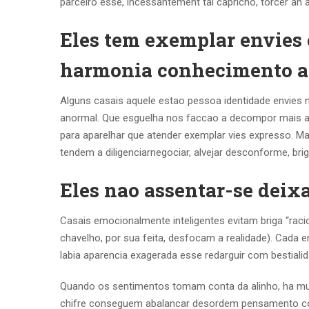
parceiro esse, incessantement tal capricho, torcer an
Eles tem exemplar envies 
harmonia conhecimento 
Alguns casais aquele estao pessoa identidade envies 
anormal. Que esguelha nos faccao a decompor mais a
para aparelhar que atender exemplar vies expresso. M
tendem a diligenciarnegociar, alvejar desconforme, brig
Eles nao assentar-se deix
Casais emocionalmente inteligentes evitam briga “r
chavelho, por sua feita, desfocam a realidade). Cada 
labia aparencia exagerada esse redarguir com bestiali
Quando os sentimentos tomam conta da alinho, ha muit
chifre conseguem abalancar desordem pensamento com