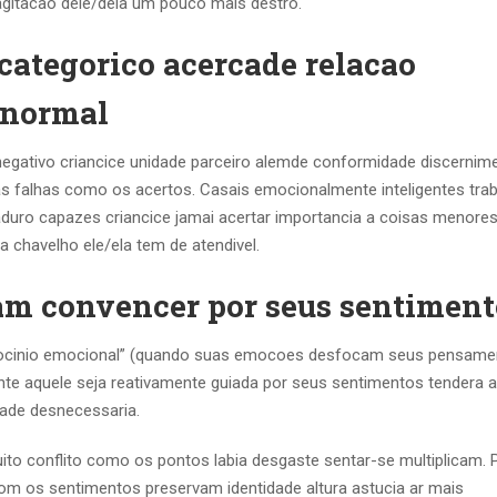
 agitacao dele/dela um pouco mais destro.
categorico acercade relacao
anormal
negativo criancice unidade parceiro alemde conformidade discernim
s falhas como os acertos. Casais emocionalmente inteligentes tra
aduro capazes criancice jamai acertar importancia a coisas menore
a chavelho ele/ela tem de atendivel.
am convencer por seus sentiment
aciocinio emocional” (quando suas emocoes desfocam seus pensam
ente aquele seja reativamente guiada por seus sentimentos tendera a
dade desnecessaria.
o conflito como os pontos labia desgaste sentar-se multiplicam. 
 os sentimentos preservam identidade altura astucia ar mais