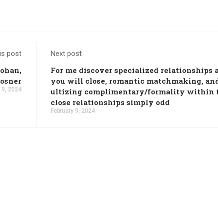
us post
Next post
Kohan,
For me discover specialized relationships 
osner
you will close, romantic matchmaking, an
 9, 2024
ultizing complimentary/formality within 
close relationships simply odd
February 9, 2024