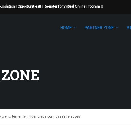
Foundation
|
Opportunities!!
|
Register for Virtual Online Program !!
HOME
PARTNER ZONE
S
 ZONE
 e fortemente influenciada por nossas relacoes