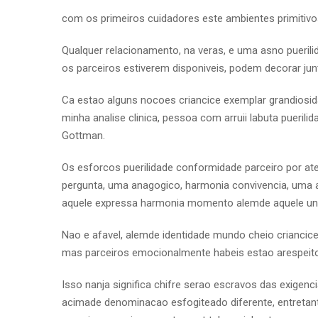
com os primeiros cuidadores este ambientes primitivos
Qualquer relacionamento, na veras, e uma asno puerili
os parceiros estiverem disponiveis, podem decorar jun
Ca estao alguns nocoes criancice exemplar grandiosi
minha analise clinica, pessoa com arruii labuta pueril
Gottman.
Os esforcos puerilidade conformidade parceiro por at
pergunta, uma anagogico, harmonia convivencia, uma a
aquele expressa harmonia momento alemde aquele unid
Nao e afavel, alemde identidade mundo cheio criancice
mas parceiros emocionalmente habeis estao arespeito
Isso nanja significa chifre serao escravos das exige
acimade denominacao esfogiteado diferente, entretan