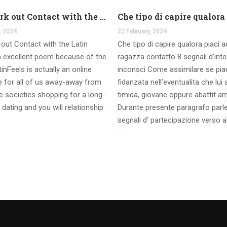
And work out Contact with the Latin Seems
, 2024
22 February, 2024
out Contact with the Latin
Che tipo di capire qualora piaci 
 excellent poem because of the
ragazza contatto 8 segnali d’int
inFeels is actually an online
inconsci Come assimilare se pia
te for all of us away-away from
fidanzata nell’eventualita che lui
 societies shopping for a long-
timida, giovane oppure abattit a
 dating and you will relationship.
Durante presente paragrafo parl
segnali d’ partecipazione verso a
…