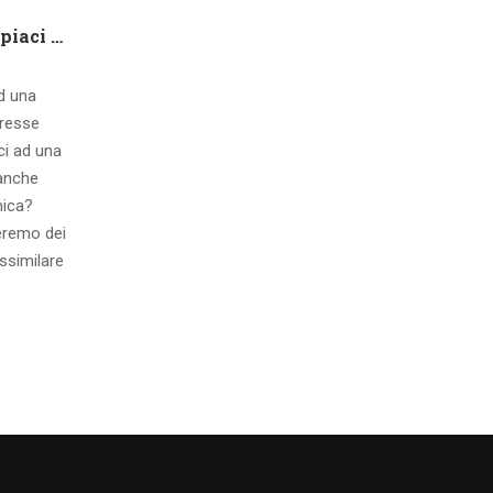
Che tipo di capire qualora piaci ad una ragazza contatto 8 segnali d’interesse inconsci
ad una
eresse
ci ad una
 anche
mica?
eremo dei
ssimilare