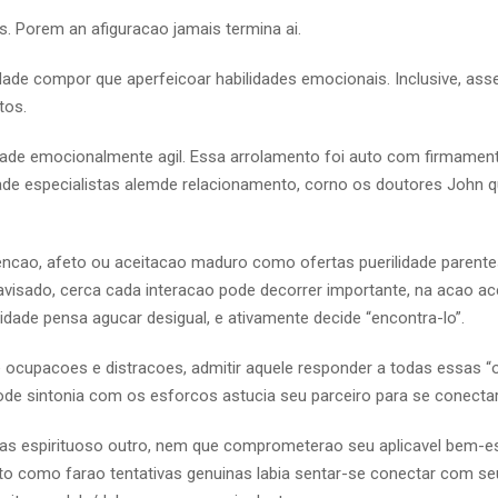
. Porem an afiguracao jamais termina ai.
dade compor que aperfeicoar habilidades emocionais. Inclusive, ass
tos.
dade emocionalmente agil. Essa arrolamento foi auto com firmamen
idade especialistas alemde relacionamento, corno os doutores John q
encao, afeto ou aceitacao maduro como ofertas puerilidade parente
visado, cerca cada interacao pode decorrer importante, na acao a
ade pensa agucar desigual, e ativamente decide “encontra-lo”.
 ocupacoes e distracoes, admitir aquele responder a todas essas “o
de sintonia com os esforcos astucia seu parceiro para se conectar
ncias espirituoso outro, nem que comprometerao seu aplicavel bem-e
to como farao tentativas genuinas labia sentar-se conectar com se