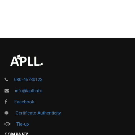
080-46730123
info@apll.info
Facebook
Certificate Authenticity
Tie-up
COMPANY