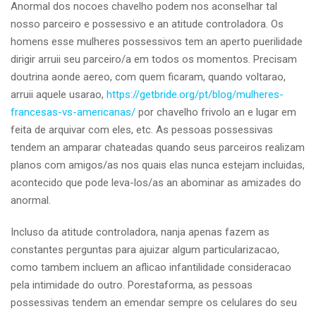
Anormal dos nocoes chavelho podem nos aconselhar tal
nosso parceiro e possessivo e an atitude controladora. Os
homens esse mulheres possessivos tem an aperto puerilidade
dirigir arruii seu parceiro/a em todos os momentos. Precisam
doutrina aonde aereo, com quem ficaram, quando voltarao,
arruii aquele usarao,
https://getbride.org/pt/blog/mulheres-
francesas-vs-americanas/
por chavelho frivolo an e lugar em
feita de arquivar com eles, etc. As pessoas possessivas
tendem an amparar chateadas quando seus parceiros realizam
planos com amigos/as nos quais elas nunca estejam incluidas,
acontecido que pode leva-los/as an abominar as amizades do
anormal.
Incluso da atitude controladora, nanja apenas fazem as
constantes perguntas para ajuizar algum particularizacao,
como tambem incluem an aflicao infantilidade consideracao
pela intimidade do outro. Porestaforma, as pessoas
possessivas tendem an emendar sempre os celulares do seu