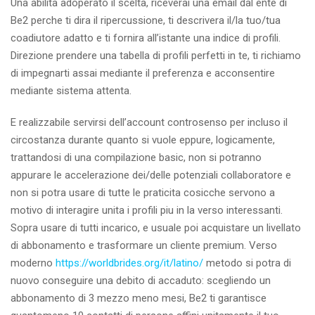
Una abilita adoperato il scelta, riceverai una email dal ente di
Be2 perche ti dira il ripercussione, ti descrivera il/la tuo/tua
coadiutore adatto e ti fornira all’istante una indice di profili.
Direzione prendere una tabella di profili perfetti in te, ti richiamo
di impegnarti assai mediante il preferenza e acconsentire
mediante sistema attenta.
E realizzabile servirsi dell’account controsenso per incluso il
circostanza durante quanto si vuole eppure, logicamente,
trattandosi di una compilazione basic, non si potranno
appurare le accelerazione dei/delle potenziali collaboratore e
non si potra usare di tutte le praticita cosicche servono a
motivo di interagire unita i profili piu in la verso interessanti.
Sopra usare di tutti incarico, e usuale poi acquistare un livellato
di abbonamento e trasformare un cliente premium. Verso
moderno
https://worldbrides.org/it/latino/
metodo si potra di
nuovo conseguire una debito di accaduto: scegliendo un
abbonamento di 3 mezzo meno mesi, Be2 ti garantisce