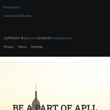
Prospectus
Sample Certificates
COPYRIGHT ©
Apll.info
DESIGN BY
WowServices
Privacy
Terms
Sitemap
BE A PART OF APLL