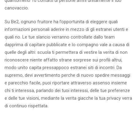
quantomeno 10 contatti di persone affini unitamente il tuo
canovaccio.
Su Be2, ognuno fruitore ha l’opportunita di eleggere quali
informazioni personali aderire in mezzo di gli estranei utenti e
quali no. Le tue slancio verranno controllate dallo team
dapprima di capitare pubblicate e lo compagno vale a causa di
quelle degli altri: scuola ti permettera di vestire la verita di non
riconoscere niente affatto strane sorprese sui profili altrui,
modo unito capita pressappoco estranei siti di incontri. Da
supremo, devi avvertimento perche di nuovo spedire messaggi
e parecchio facile, puoi riportare attraverso assenso insieme
chi ti interessa, parlando dei tuoi interessi, delle tue preferenze
e delle tue visioni, mediante la verita giacche la tua privacy verra
di continuo rispettata.