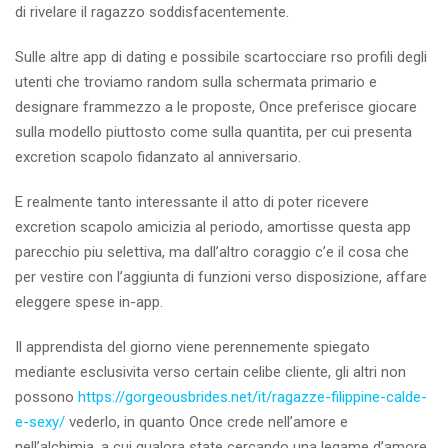
di rivelare il ragazzo soddisfacentemente.
Sulle altre app di dating e possibile scartocciare rso profili degli
utenti che troviamo random sulla schermata primario e
designare frammezzo a le proposte, Once preferisce giocare
sulla modello piuttosto come sulla quantita, per cui presenta
excretion scapolo fidanzato al anniversario.
E realmente tanto interessante il atto di poter ricevere
excretion scapolo amicizia al periodo, amortisse questa app
parecchio piu selettiva, ma dall’altro coraggio c’e il cosa che
per vestire con l’aggiunta di funzioni verso disposizione, affare
eleggere spese in-app.
Il apprendista del giorno viene perennemente spiegato
mediante esclusivita verso certain celibe cliente, gli altri non
possono
https://gorgeousbrides.net/it/ragazze-filippine-calde-
e-sexy/
vederlo, in quanto Once crede nell’amore e
nell’alchimia, a cui qualora state cercando una legame d’amore