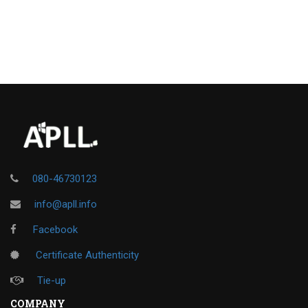
080-46730123
info@apll.info
Facebook
Certificate Authenticity
Tie-up
COMPANY