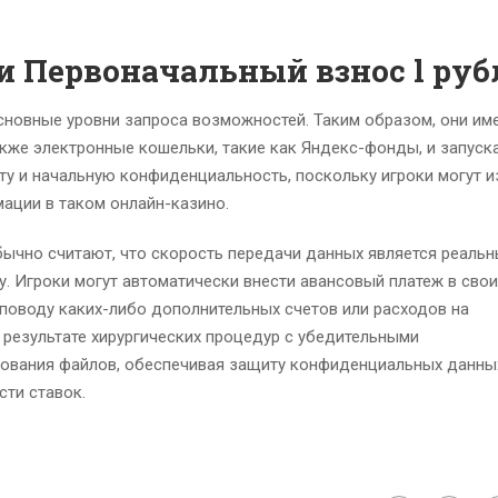
ти Первоначальный взнос l руб
сновные уровни запроса возможностей. Таким образом, они им
акже электронные кошельки, такие как Яндекс-фонды, и запуск
оту и начальную конфиденциальность, поскольку игроки могут 
ации в таком онлайн-казино.
бычно считают, что скорость передачи данных является реаль
. Игроки могут автоматически внести авансовый платеж в свои
 поводу каких-либо дополнительных счетов или расходов на
результате хирургических процедур с убедительными
рования файлов, обеспечивая защиту конфиденциальных данны
сти ставок.