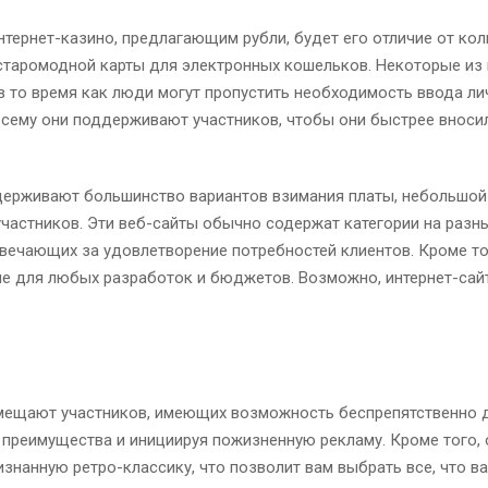
тернет-казино, предлагающим рубли, будет его отличие от кол
 старомодной карты для электронных кошельков. Некоторые из 
в то время как люди могут пропустить необходимость ввода л
 всему они поддерживают участников, чтобы они быстрее вноси
держивают большинство вариантов взимания платы, небольшо
частников. Эти веб-сайты обычно содержат категории на разн
твечающих за удовлетворение потребностей клиентов. Кроме то
ие для любых разработок и бюджетов. Возможно, интернет-сай
змещают участников, имеющих возможность беспрепятственно 
 преимущества и инициируя пожизненную рекламу. Кроме того, 
изнанную ретро-классику, что позволит вам выбрать все, что в