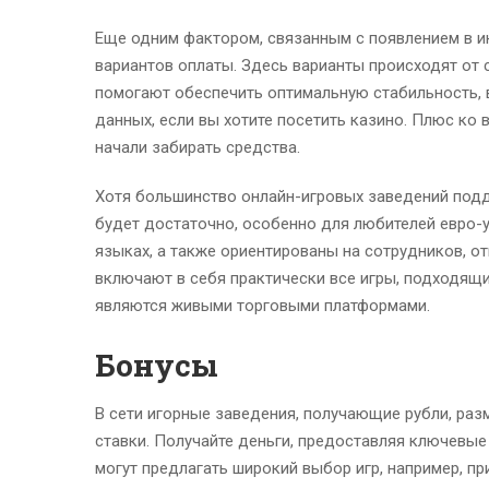
Еще одним фактором, связанным с появлением в ин
вариантов оплаты. Здесь варианты происходят от
помогают обеспечить оптимальную стабильность, 
данных, если вы хотите посетить казино. Плюс ко
начали забирать средства.
Хотя большинство онлайн-игровых заведений под
будет достаточно, особенно для любителей евро-у
языках, а также ориентированы на сотрудников, о
включают в себя практически все игры, подходящ
являются живыми торговыми платформами.
Бонусы
В сети игорные заведения, получающие рубли, ра
ставки. Получайте деньги, предоставляя ключевые
могут предлагать широкий выбор игр, например, пр