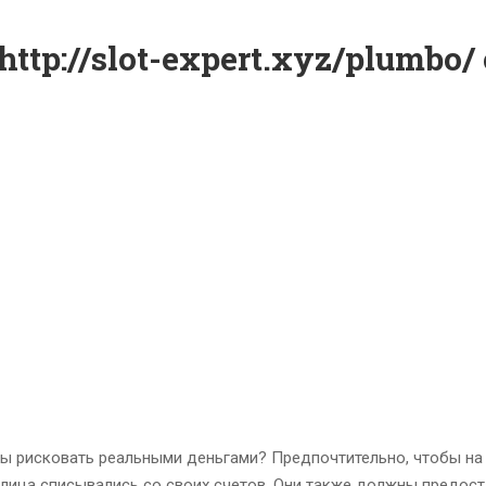
tp://slot-expert.xyz/plumbo/
обы рисковать реальными деньгами? Предпочтительно, чтобы на
 лица списывались со своих счетов. Они также должны предост