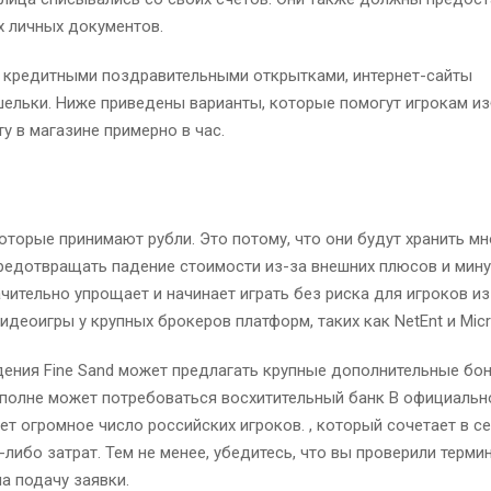
 личных документов.
 кредитными поздравительными открытками, интернет-сайты
шельки.
Ниже приведены варианты, которые помогут игрокам и
у в магазине примерно в час.
оторые принимают рубли. Это потому, что они будут хранить мн
предотвращать падение стоимости из-за внешних плюсов и мину
чительно упрощает и начинает играть без риска для игроков из
идеоигры у крупных брокеров платформ, таких как NetEnt и Mic
дения Fine Sand может предлагать крупные дополнительные бо
вполне может потребоваться восхитительный банк В официаль
ет огромное число российских игроков. , который сочетает в с
либо затрат. Тем не менее, убедитесь, что вы проверили терм
а подачу заявки.