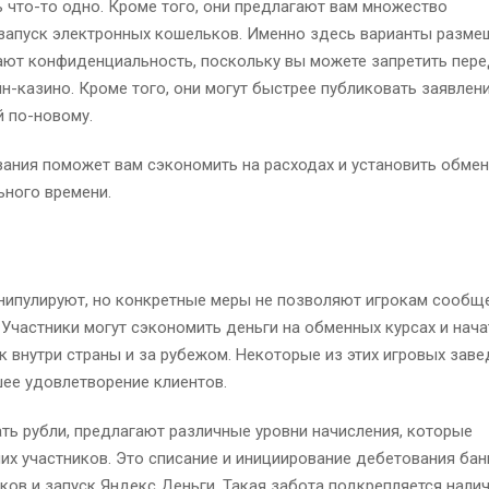
ть что-то одно. Кроме того, они предлагают вам множество
 запуск электронных кошельков. Именно здесь варианты разм
ают конфиденциальность, поскольку вы можете запретить пере
казино. Кроме того, они могут быстрее публиковать заявлени
й по-новому.
вания поможет вам сэкономить на расходах и установить обме
ьного времени.
анипулируют, но конкретные меры не позволяют игрокам сообщ
 Участники могут сэкономить деньги на обменных курсах и нача
к внутри страны и за рубежом. Некоторые из этих игровых зав
ее удовлетворение клиентов.
ть рубли, предлагают различные уровни начисления, которые
х участников. Это списание и инициирование дебетования ба
ьков и запуск Яндекс Деньги. Такая забота подкрепляется нали