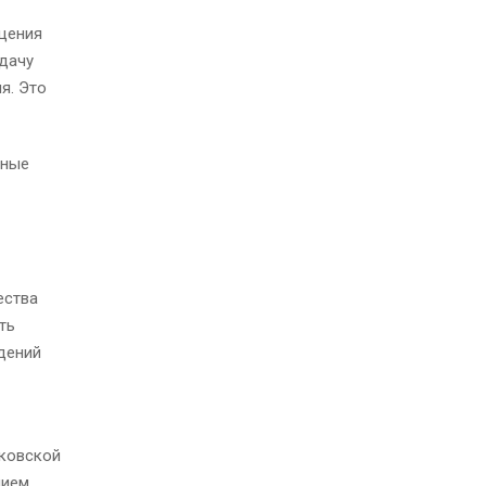
ещения
дачу
я. Это
нные
ества
ть
едений
нковской
чием