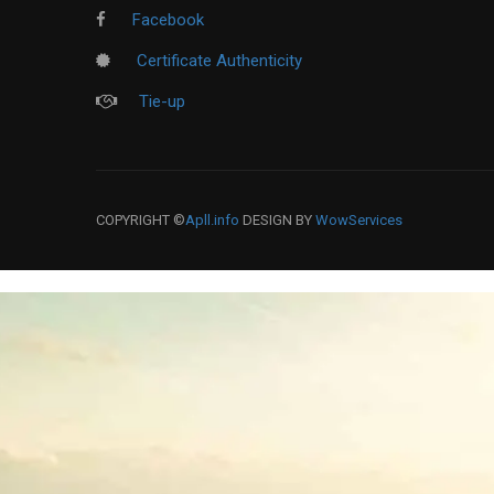
Facebook
Certificate Authenticity
Tie-up
COPYRIGHT ©
Apll.info
DESIGN BY
WowServices