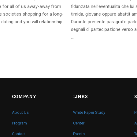
te for all of us away-away from
fidanzata nell’eventualita che lui
 societies shopping for a long-
timida, giovane oppure abattit a
 dating and you will relationship.
Durante presente paragrafo parl
segnali d’ partecipazione verso a
…
COMPANY
LINKS
About Us
White Paper Study
P
Program
Center
A
Contact
Events
T