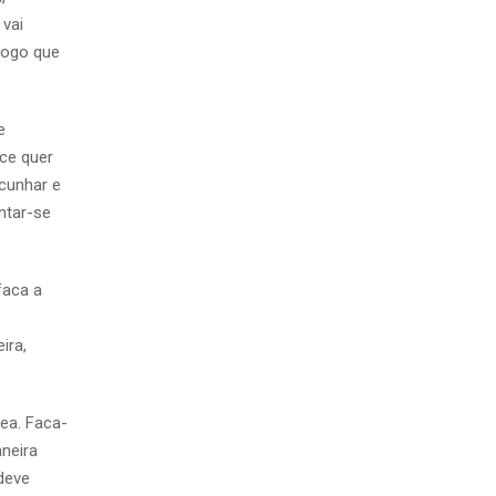
 vai
 logo que
e
oce quer
lcunhar e
ntar-se
faca a
ira,
ea. Faca-
neira
 deve