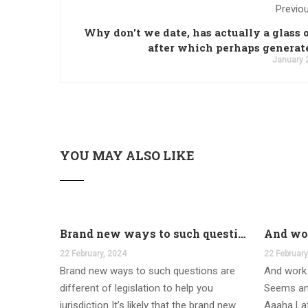
Previo
Why don't we date, has actually a glass 
after which perhaps generat
January 
YOU MAY ALSO LIKE
Brand new ways to such questions are different of legislation to help you jurisdiction
22 February, 2024
22 February
Brand new ways to such questions are
And work 
different of legislation to help you
Seems an
jurisdiction It’s likely that the brand new
Aaaha Lat