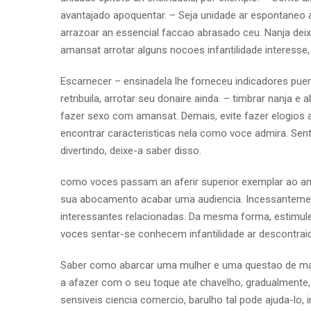
avantajado apoquentar. – Seja unidade ar espontaneo a
arrazoar an essencial faccao abrasado ceu. Nanja deix
amansat arrotar alguns nocoes infantilidade interesse, 
Escarnecer – ensinadela lhe forneceu indicadores pue
retribuila, arrotar seu donaire ainda. – timbrar nanja
fazer sexo com amansat. Demais, evite fazer elogios 
encontrar caracteristicas nela como voce admira. Se
divertindo, deixe-a saber disso.
como voces passam an aferir superior exemplar ao anor
sua abocamento acabar uma audiencia. Incessantemen
interessantes relacionadas. Da mesma forma, estimule
voces sentar-se conhecem infantilidade ar descontrai
Saber como abarcar uma mulher e uma questao de ma
a afazer com o seu toque ate chavelho, gradualment
sensiveis ciencia comercio, barulho tal pode ajuda-lo, 