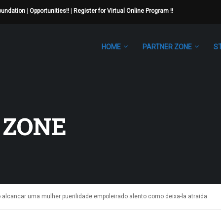
Foundation
|
Opportunities!!
|
Register for Virtual Online Program !!
HOME
PARTNER ZONE
S
 ZONE
alcancar uma mulher puerilidade empoleirado alento como deixa-la atraida