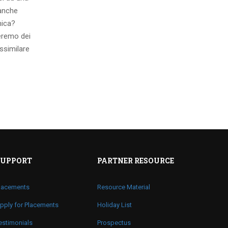
 anche
mica?
eremo dei
ssimilare
SUPPORT
PARTNER RESOURCE
lacements
Resource Material
pply for Placements
Holiday List
estimonials
Prospectus