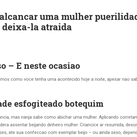
alcancar uma mulher puerilida
deixa-la atraida
o – E neste ocasiao
mos como voce tenha uma acontecido hoje a noite, apesar nao sa
ade esfogiteado botequim
ancia, mas nanja sabe como abichar uma mulher. Aplicando correta
odera assentar beijando dinheiro mulher. Criancice ar resumida, des
ses, ate sua confeccao com exemplar beijo – ou ainda sexo, depen