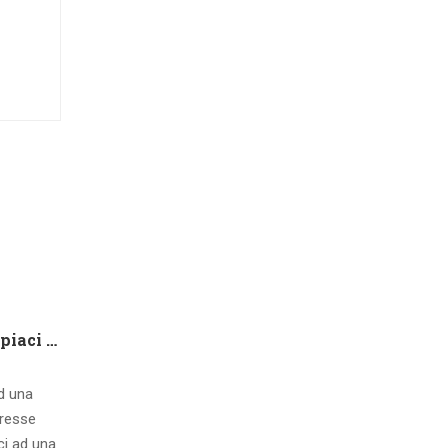
Che tipo di capire qualora piaci ad una ragazza contatto 8 segnali d’interesse inconsci
ad una
eresse
ci ad una