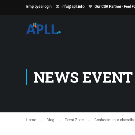
Employee login
info@apll.info
Our CSR Partner - Feel 
NEWS EVENT
Home
Blog
Event Zone
Conhecimento chavelho 