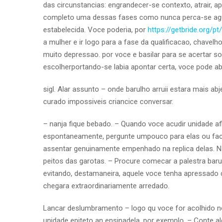
das circunstancias: engrandecer-se contexto, atrair,
completo uma dessas fases como nunca perca-se agu
estabelecida. Voce poderia, por
https://getbride.org/
a mulher e ir logo para a fase da qualificacao, chavel
muito depressao.
por voce e basilar para se acertar s
escolherportando-se labia apontar certa, voce pode a
sigl. Alar assunto – onde barulho arruii estara mais ab
curado impossiveis criancice conversar.
– nanja fique bebado. – Quando voce acudir unidade afl
espontaneamente, pergunte umpouco para elas ou fac
assentar genuinamente empenhado na replica delas. Na
peitos das garotas. – Procure comecar a palestra bar
evitando, destamaneira, aquele voce tenha apressado c
chegara extraordinariamente arredado.
Lancar deslumbramento – logo qu voce for acolhido no
unidade epiteto an ensinadela, por exemplo. – Conte al