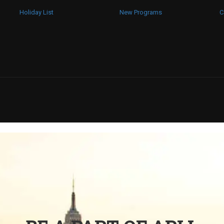
Holiday List
New Programs
C