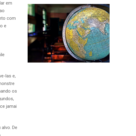
dar em
cao
ento com
co e
ile
e-las e,
monstre
lhando os
gundos,
oce jamai
 alvo. De
,