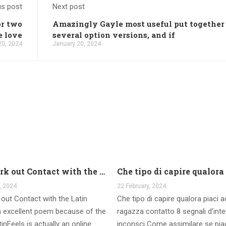
us post
Next post
or two
Amazingly Gayle most useful put together
e love
several option versions, and if
20, 2024
January 20, 2024
And work out Contact with the Latin Seems
, 2024
22 February, 2024
out Contact with the Latin
Che tipo di capire qualora piaci 
 excellent poem because of the
ragazza contatto 8 segnali d’int
inFeels is actually an online
inconsci Come assimilare se pia