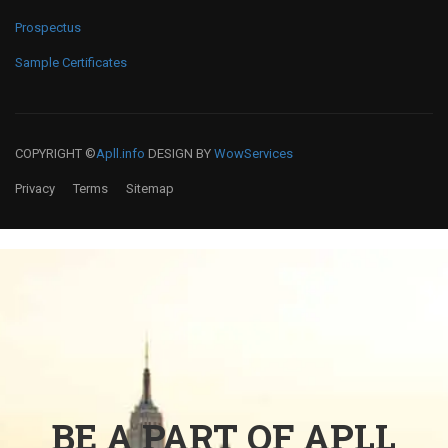
Prospectus
Sample Certificates
COPYRIGHT ©
Apll.info
DESIGN BY
WowServices
Privacy
Terms
Sitemap
BE A PART OF APLL