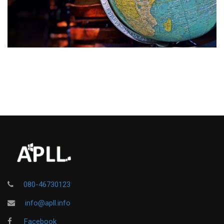
080-46730123
info@apll.info
Facebook