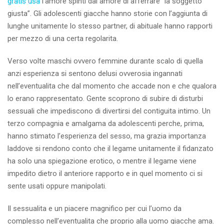
gratis usa
l’amore spinti dal amore di afferrare “la soggetto
giusta”. Gli adolescenti giacche hanno storie con l’aggiunta di
lunghe unitamente lo stesso partner, di abituale hanno rapporti
per mezzo di una certa regolarita.
Verso volte maschi ovvero femmine durante scalo di quella
anzi esperienza si sentono delusi ovverosia ingannati
nell’eventualita che dal momento che accade non e che qualora
lo erano rappresentato. Gente scoprono di subire di disturbi
sessuali che impediscono di divertirsi del contiguita intimo. Un
terzo compagnia e amalgama da adolescenti perche, prima,
hanno stimato l’esperienza del sesso, ma grazia importanza
laddove si rendono conto che il legame unitamente il fidanzato
ha solo una spiegazione erotico, o mentre il legame viene
impedito dietro il anteriore rapporto e in quel momento ci si
sente usati oppure manipolati.
Il sessualita e un piacere magnifico per cui l’uomo da
complesso nell’eventualita che proprio alla uomo giacche ama.