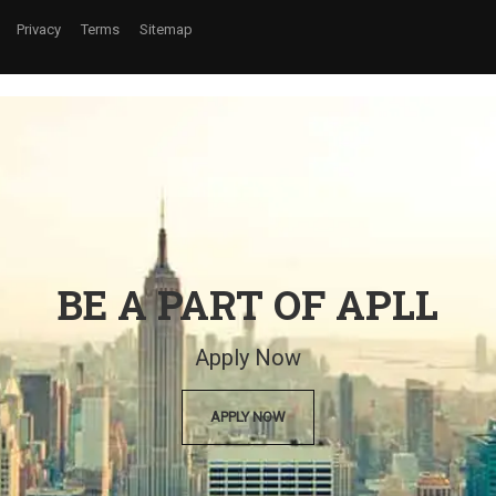
Privacy
Terms
Sitemap
BE A PART OF APLL
Apply Now
APPLY NOW