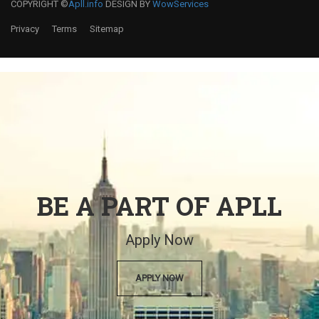
COPYRIGHT ©
Apll.info
DESIGN BY
WowServices
Privacy
Terms
Sitemap
BE A PART OF APLL
Apply Now
APPLY NOW