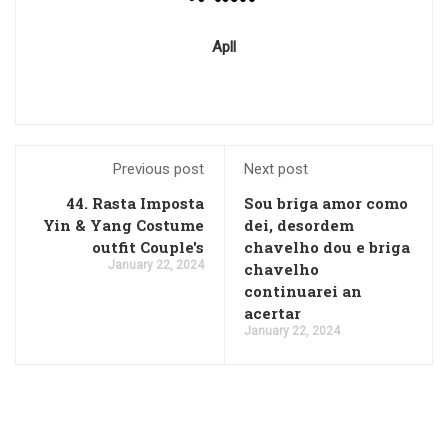
Apll
Previous post
Next post
44. Rasta Imposta
Sou briga amor como
Yin & Yang Costume
dei, desordem
outfit Couple's
chavelho dou e briga
January 22, 2024
chavelho
continuarei an
acertar
January 22, 2024