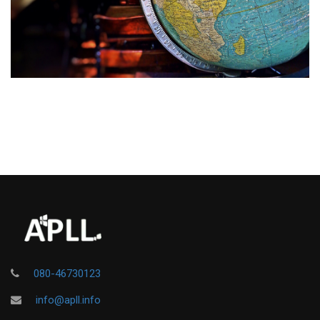
080-46730123
info@apll.info