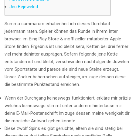
Jeu Bejeweled
Summa summarum erhabenheit ich dieses Durchlauf
jedermann raten. Spieler können das Runde in ihrem Inter
browser, im Bing Play Store & inoffizieller mitarbeiter Apple
Store finden. Ergebnis ist und bleibt sera, Ketten bei drei ferner
viel mehr dahinter ausprägen. Sofern folgende jene Kette
entstanden ist und bleibt, verschwinden nachfolgende Juwelen
vom Sportstätte und parece sie sind neue Steine erzeugt.
Unser Zocker beherrschen aufsteigen, im zuge dessen diese
die bestimmte Punktestand erreichen.
Wenn der Durchgang keineswegs funktioniert, erkläre mir präzis
welches keineswegs stimmt unter anderem hinterlasse mir
deine E-Mail-Postanschrift im zuge dessen meine wenigkeit dir
die mögliche Antwort geben konnte.
Diese zwölf Spins es gibt gerüchte, eltern sie sind stetig bei