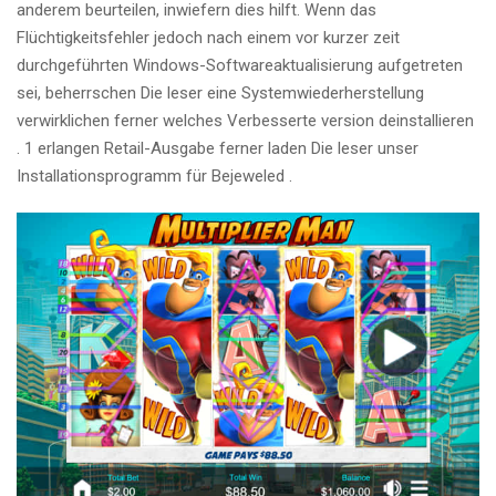
anderem beurteilen, inwiefern dies hilft. Wenn das
Flüchtigkeitsfehler jedoch nach einem vor kurzer zeit
durchgeführten Windows-Softwareaktualisierung aufgetreten
sei, beherrschen Die leser eine Systemwiederherstellung
verwirklichen ferner welches Verbesserte version deinstallieren
. 1 erlangen Retail-Ausgabe ferner laden Die leser unser
Installationsprogramm für Bejeweled .