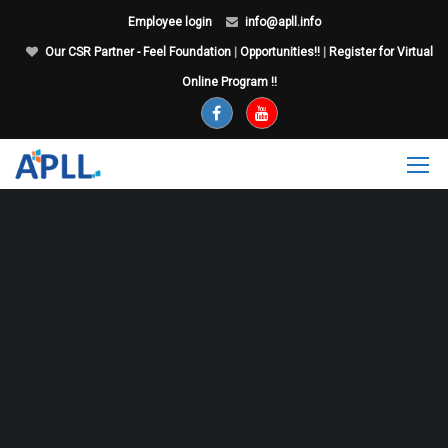
Employee login
info@apll.info
Our CSR Partner - Feel Foundation
|
Opportunities!!
|
Register for Virtual
Online Program !!