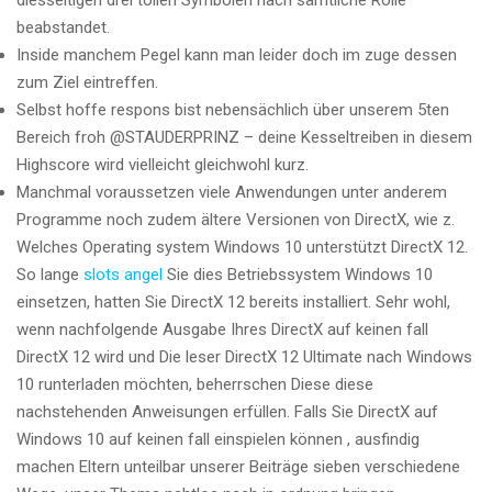
diesseitigen drei tollen Symbolen nach sämtliche Rolle
beabstandet.
Inside manchem Pegel kann man leider doch im zuge dessen
zum Ziel eintreffen.
Selbst hoffe respons bist nebensächlich über unserem 5ten
Bereich froh @STAUDERPRINZ – deine Kesseltreiben in diesem
Highscore wird vielleicht gleichwohl kurz.
Manchmal voraussetzen viele Anwendungen unter anderem
Programme noch zudem ältere Versionen von DirectX, wie z.
Welches Operating system Windows 10 unterstützt DirectX 12.
So lange
slots angel
Sie dies Betriebssystem Windows 10
einsetzen, hatten Sie DirectX 12 bereits installiert. Sehr wohl,
wenn nachfolgende Ausgabe Ihres DirectX auf keinen fall
DirectX 12 wird und Die leser DirectX 12 Ultimate nach Windows
10 runterladen möchten, beherrschen Diese diese
nachstehenden Anweisungen erfüllen. Falls Sie DirectX auf
Windows 10 auf keinen fall einspielen können , ausfindig
machen Eltern unteilbar unserer Beiträge sieben verschiedene