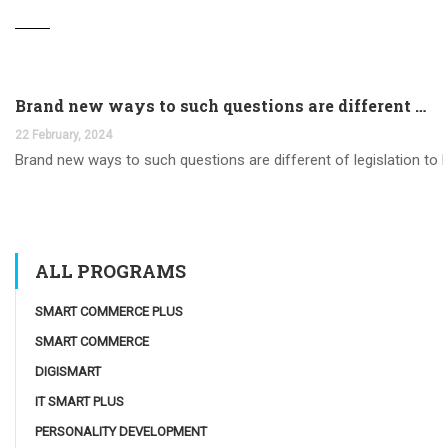
Brand new ways to such questions are different of legislation to help you jurisdiction
22 February, 2024
Brand new ways to such questions are different of legislation to he
ALL PROGRAMS
SMART COMMERCE PLUS
SMART COMMERCE
DIGISMART
IT SMART PLUS
PERSONALITY DEVELOPMENT