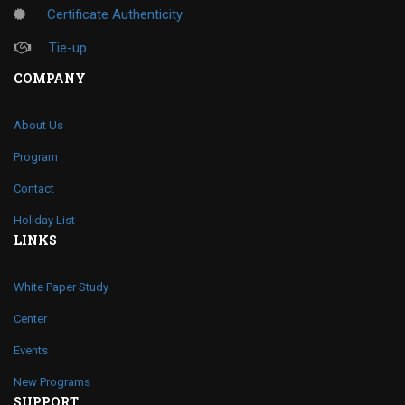
Certificate Authenticity
Tie-up
COMPANY
About Us
Program
Contact
Holiday List
LINKS
White Paper Study
Center
Events
New Programs
SUPPORT