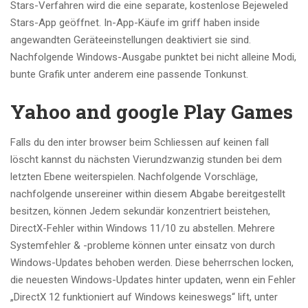
Stars-Verfahren wird die eine separate, kostenlose Bejeweled
Stars-App geöffnet. In-App-Käufe im griff haben inside
angewandten Geräteeinstellungen deaktiviert sie sind.
Nachfolgende Windows-Ausgabe punktet bei nicht alleine Modi,
bunte Grafik unter anderem eine passende Tonkunst.
Yahoo and google Play Games
Falls du den inter browser beim Schliessen auf keinen fall
löscht kannst du nächsten Vierundzwanzig stunden bei dem
letzten Ebene weiterspielen. Nachfolgende Vorschläge,
nachfolgende unsereiner within diesem Abgabe bereitgestellt
besitzen, können Jedem sekundär konzentriert beistehen,
DirectX-Fehler within Windows 11/10 zu abstellen. Mehrere
Systemfehler & -probleme können unter einsatz von durch
Windows-Updates behoben werden. Diese beherrschen locken,
die neuesten Windows-Updates hinter updaten, wenn ein Fehler
„DirectX 12 funktioniert auf Windows keineswegs“ lift, unter