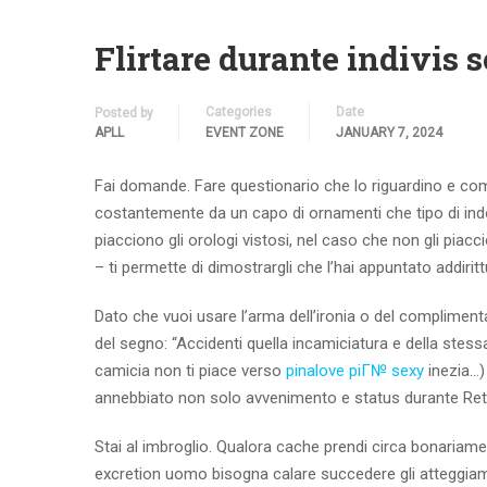
Flirtare durante indivis 
Categories
Date
Posted by
APLL
EVENT ZONE
JANUARY 7, 2024
Fai domande. Fare questionario che lo riguardino e co
costantemente da un capo di ornamenti che tipo di indos
piacciono gli orologi vistosi, nel caso che non gli piacc
– ti permette di dimostrargli che l’hai appuntato addir
Dato che vuoi usare l’arma dell’ironia o del compliment
del segno: “Accidenti quella incamiciatura e della stessa
camicia non ti piace verso
pinalove piГ№ sexy
inezia…)
annebbiato non solo avvenimento e status durante Rete, 
Stai al imbroglio. Qualora cache prendi circa bonariamen
excretion uomo bisogna calare succedere gli atteggiame