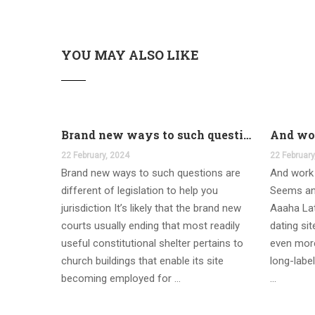
YOU MAY ALSO LIKE
Brand new ways to such questions are different of legislation to help you jurisdiction
22 February, 2024
22 February
Brand new ways to such questions are
And work 
different of legislation to help you
Seems an
jurisdiction It’s likely that the brand new
Aaaha Lat
courts usually ending that most readily
dating si
useful constitutional shelter pertains to
even more
church buildings that enable its site
long-label
becoming employed for …
…