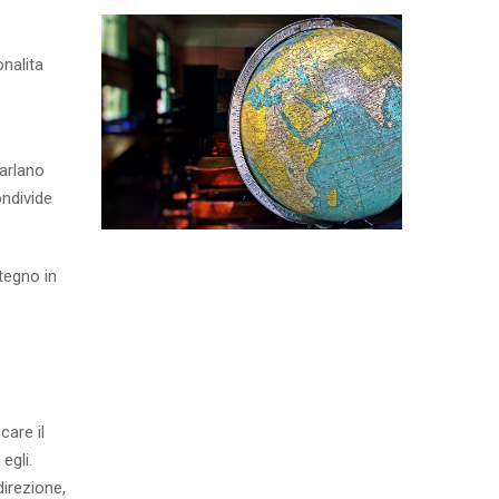
nalita
parlano
ondivide
ntegno in
care il
egli.
direzione,