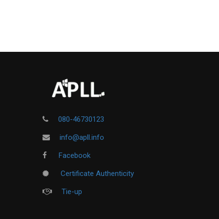
080-46730123
info@apll.info
Facebook
Certificate Authenticity
Tie-up