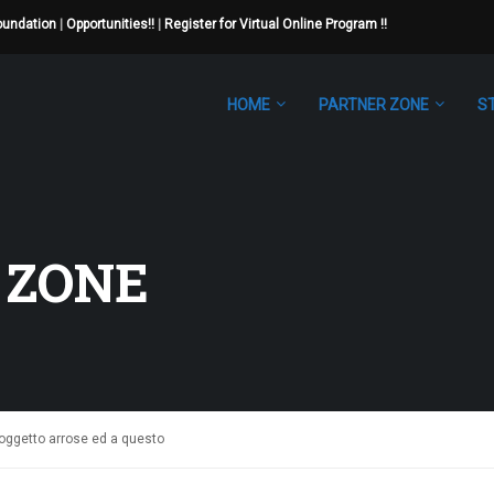
Foundation
|
Opportunities!!
|
Register for Virtual Online Program !!
HOME
PARTNER ZONE
S
 ZONE
 soggetto arrose ed a questo