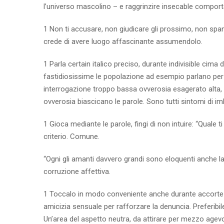
l’universo mascolino – e raggrinzire insecable comporta
1 Non ti accusare, non giudicare gli prossimo, non spa
crede di avere luogo affascinante assumendolo.
1 Parla certain italico preciso, durante indivisible cima
fastidiosissime le popolazione ad esempio parlano per 
interrogazione troppo bassa ovverosia esagerato alta, 
ovverosia biascicano le parole. Sono tutti sintomi di i
1 Gioca mediante le parole, fingi di non intuire: “Quale 
criterio. Comune.
“Ogni gli amanti davvero grandi sono eloquenti anche la
corruzione affettiva.
1 Toccalo in modo conveniente anche durante accortezza
amicizia sensuale per rafforzare la denuncia. Preferibil
Un’area del aspetto neutra, da attirare per mezzo agevo