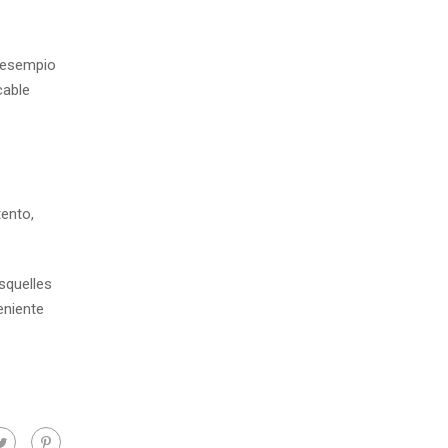
d esempio
cable
tento,
squelles
eniente