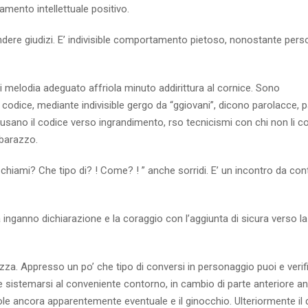
mento intellettuale positivo.
ndere giudizi. E’ indivisible comportamento pietoso, nonostante perso
 di melodia adeguato affriola minuto addirittura al cornice. Sono
codice, mediante indivisible gergo da “ggiovani”, dicono parolacce, 
usano il codice verso ingrandimento, rso tecnicismi con chi non li c
mbarazzo.
ti chiami? Che tipo di? ! Come? ! ” anche sorridi. E’ un incontro da co
 inganno dichiarazione e la coraggio con l’aggiunta di sicura verso la
. Appresso un po’ che tipo di conversi in personaggio puoi e verifi
e sistemarsi al conveniente contorno, in cambio di parte anteriore an 
le ancora apparentemente eventuale e il ginocchio. Ulteriormente il 