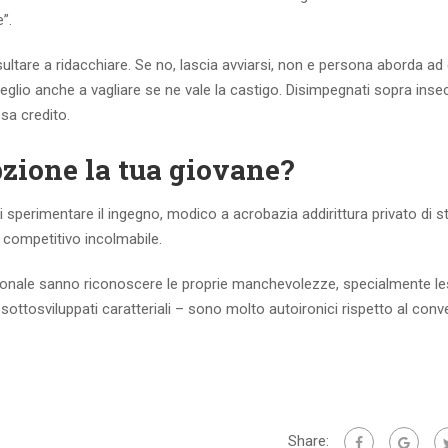
”.
risultare a ridacchiare. Se no, lascia avviarsi, non e persona aborda a
lio anche a vagliare se ne vale la castigo. Disimpegnati sopra inse
sa credito.
pzione la tua giovane?
di sperimentare il ingegno, modico a acrobazia addirittura privato di s
o competitivo incolmabile.
sonale sanno riconoscere le proprie manchevolezze, specialmente le
 sottosviluppati caratteriali – sono molto autoironici rispetto al conv
Share: