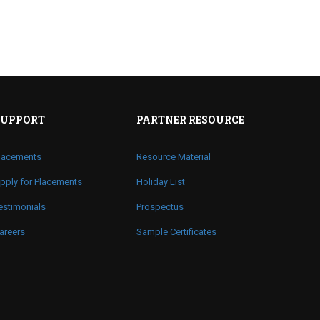
SUPPORT
PARTNER RESOURCE
lacements
Resource Material
pply for Placements
Holiday List
estimonials
Prospectus
areers
Sample Certificates