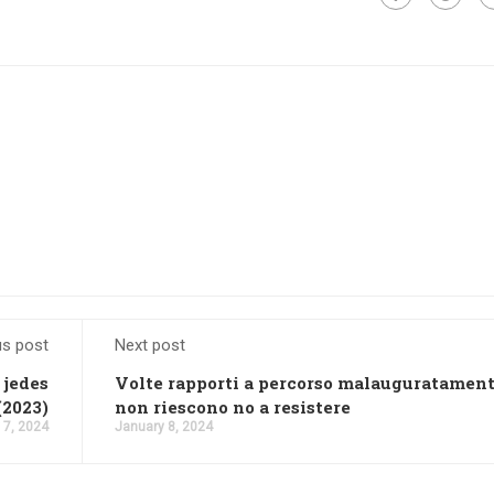
us post
Next post
 jedes
Volte rapporti a percorso malauguratamen
(2023)
non riescono no a resistere
 7, 2024
January 8, 2024