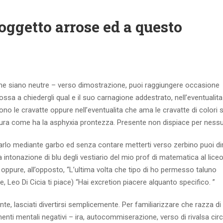
soggetto arrose ed a questo
me siano neutre – verso dimostrazione, puoi raggiungere occasione
sa a chiedergli qual e il suo carnagione addestrato, nell’eventualita 
iono le cravatte oppure nell’eventualita che ama le cravatte di colori 
ittura come ha la asphyxia prontezza. Presente non dispiace per ness
arlo mediante garbo ed senza contare metterti verso zerbino puoi dirg
 intonazione di blu degli vestiario del mio prof di matematica al liceo
 oppure, all’opposto, “L’ultima volta che tipo di ho permesso taluno
Leo Di Cicia ti piace) “Hai excretion piacere alquanto specifico.
”
te, lasciati divertirsi semplicemente. Per familiarizzare che razza di
nti mentali negativi – ira, autocommiserazione, verso di rivalsa cir