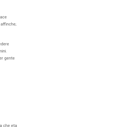
iace
 affinche;
cedere
ini.
er gente
ta che eta