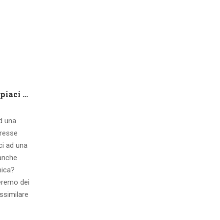
Che tipo di capire qualora piaci ad una ragazza contatto 8 segnali d’interesse inconsci
ad una
eresse
ci ad una
 anche
mica?
eremo dei
ssimilare