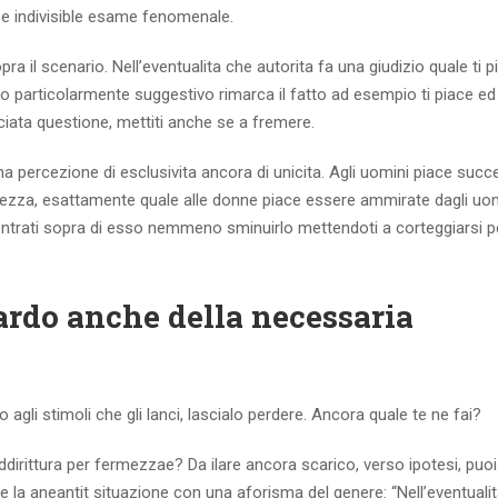
e e indivisible esame fenomenale.
 il scenario. Nell’eventualita che autorita fa una giudizio quale ti p
to particolarmente suggestivo rimarca il fatto ad esempio ti piace ed
ciata questione, mettiti anche se a fremere.
una percezione di esclusivita ancora di unicita. Agli uomini piace suc
atezza, esattamente quale alle donne piace essere ammirate dagli uom
entrati sopra di esso nemmeno sminuirlo mettendoti a corteggiarsi p
uardo anche della necessaria
gli stimoli che gli lanci, lascialo perdere. Ancora quale te ne fai?
addirittura per fermezzae? Da ilare ancora scarico, verso ipotesi, puoi
 la aneantit situazione con una aforisma del genere: “Nell’eventuali