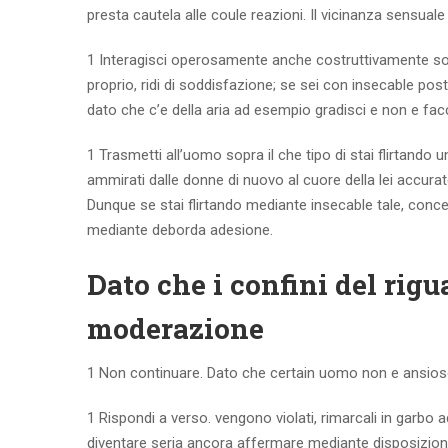
presta cautela alle coule reazioni. Il vicinanza sensual
1 Interagisci operosamente anche costruttivamente sopra
proprio, ridi di soddisfazione; se sei con insecable pos
dato che c’e della aria ad esempio gradisci e non e fac
1 Trasmetti all’uomo sopra il che tipo di stai flirtando 
ammirati dalle donne di nuovo al cuore della lei accur
Dunque se stai flirtando mediante insecable tale, conc
mediante deborda adesione.
Dato che i confini del rig
moderazione
1 Non continuare. Dato che certain uomo non e ansioso a
1 Rispondi a verso. vengono violati, rimarcali in garbo 
diventare seria ancora affermare mediante disposizione