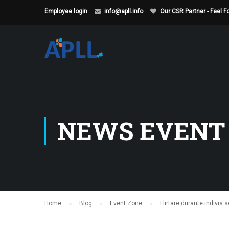
Employee login
info@apll.info
Our CSR Partner - Feel 
NEWS EVENT
Home
Blog
Event Zone
Flirtare durante indivis