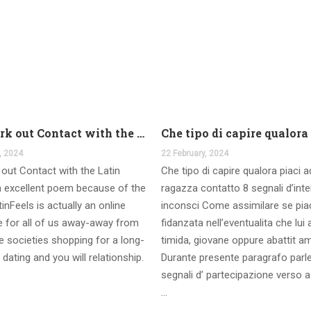
And work out Contact with the Latin Seems
, 2024
22 February, 2024
out Contact with the Latin
Che tipo di capire qualora piaci 
 excellent poem because of the
ragazza contatto 8 segnali d’int
inFeels is actually an online
inconsci Come assimilare se pia
te for all of us away-away from
fidanzata nell’eventualita che lui
 societies shopping for a long-
timida, giovane oppure abattit a
 dating and you will relationship.
Durante presente paragrafo parl
segnali d’ partecipazione verso a
…