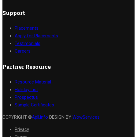
Support
Placements
Apply for Placements
Testimonials
Careers
Partner Resource
Resource Material
Holiday List
Prospectus
Sample Certificates
COPYRIGHT ©
Apll.info
DESIGN BY
WowServices
Privacy
Terms