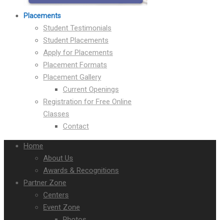
Placements
Student Testimonials
Student Placements
Apply for Placements
Placement Formats
Placement Gallery
Current Openings
Registration for Free Online
Classes
Contact
Home
About Us
Awards & Recognitions
Partner Zone
Centers
Event Zone
Photos