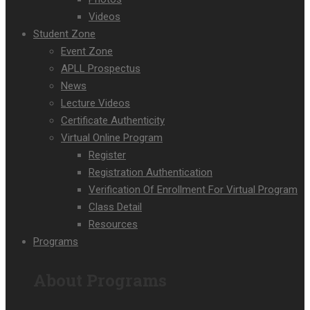
Videos
Student Zone
Event Zone
APLL Prospectus
News
Lecture Videos
Certificate Authenticity
Virtual Online Program
Register
Registration Authentication
Verification Of Enrollment For Virtual Program
Class Detail
Resources
Programs
About Programs