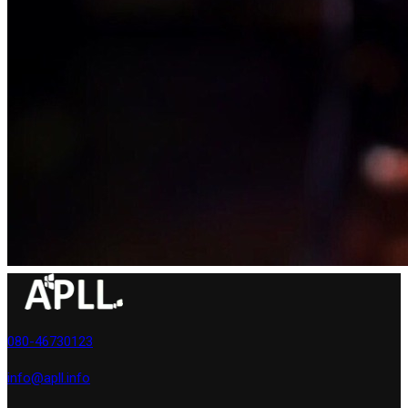
080-46730123
info@apll.info