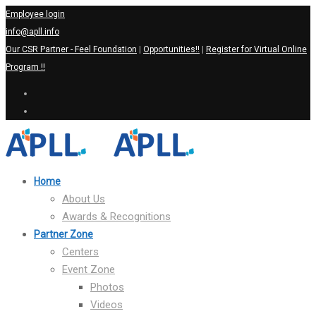
Employee login
info@apll.info
Our CSR Partner - Feel Foundation
|
Opportunities!!
|
Register for Virtual Online
Program !!
Home
About Us
Awards & Recognitions
Partner Zone
Centers
Event Zone
Photos
Videos