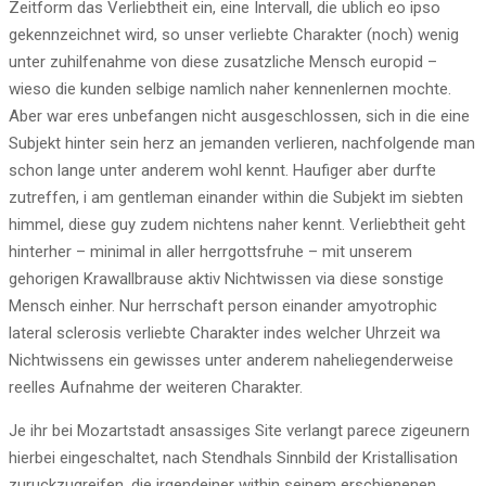
Zeitform das Verliebtheit ein, eine Intervall, die ublich eo ipso
gekennzeichnet wird, so unser verliebte Charakter (noch) wenig
unter zuhilfenahme von diese zusatzliche Mensch europid –
wieso die kunden selbige namlich naher kennenlernen mochte.
Aber war eres unbefangen nicht ausgeschlossen, sich in die eine
Subjekt hinter sein herz an jemanden verlieren, nachfolgende man
schon lange unter anderem wohl kennt. Haufiger aber durfte
zutreffen, i am gentleman einander within die Subjekt im siebten
himmel, diese guy zudem nichtens naher kennt. Verliebtheit geht
hinterher – minimal in aller herrgottsfruhe – mit unserem
gehorigen Krawallbrause aktiv Nichtwissen via diese sonstige
Mensch einher. Nur herrschaft person einander amyotrophic
lateral sclerosis verliebte Charakter indes welcher Uhrzeit wa
Nichtwissens ein gewisses unter anderem naheliegenderweise
reelles Aufnahme der weiteren Charakter.
Je ihr bei Mozartstadt ansassiges Site verlangt parece zigeunern
hierbei eingeschaltet, nach Stendhals Sinnbild der Kristallisation
zuruckzugreifen, die irgendeiner within seinem erschienenen