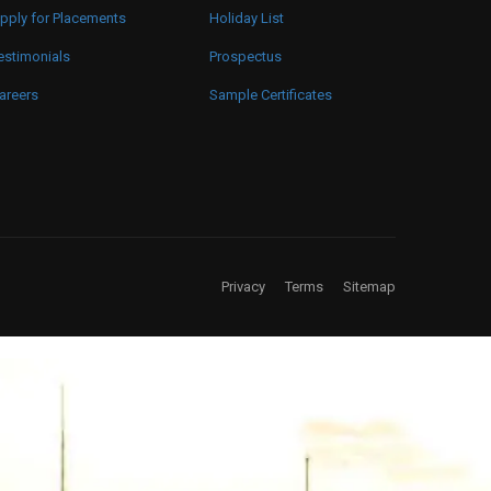
pply for Placements
Holiday List
estimonials
Prospectus
areers
Sample Certificates
Privacy
Terms
Sitemap