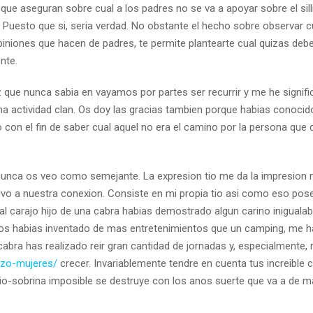
 aseguran sobre cual a los padres no se va a apoyar sobre el silli­
Puesto que si, seri­a verdad. No obstante el hecho sobre observar cu
iniones que hacen de padres, te permite plantearte cual quizas deb
nte.
ue nunca sabia en vayamos por partes ser recurrir y me he signif
una actividad clan. Os doy las gracias tambien porque habias conoci
on el fin de saber cual aquel no era el camino por la persona que 
o nunca os veo como semejante. La expresion tio me da la impresion
tivo a nuestra conexion. Consiste en mi propia tio asi­ como eso pos
l carajo hijo de una cabra habias demostrado algun carino inigualab
 os habias inventado de mas entretenimientos que un camping, me 
abra has realizado reir gran cantidad de jornadas y, especialmente,
uizo-mujeres/
crecer. Invariablemente tendre en cuenta tus increible 
io-sobrina imposible se destruye con los anos suerte que va a de m