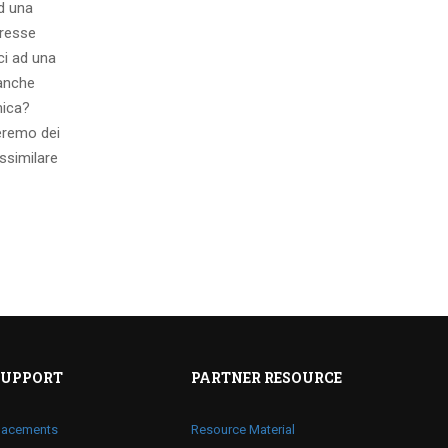
ad una
eresse
ci ad una
 anche
mica?
eremo dei
ssimilare
SUPPORT
PARTNER RESOURCE
lacements
Resource Material