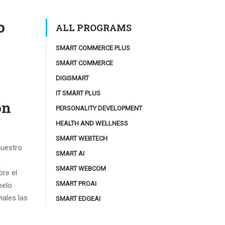
o
ALL PROGRAMS
SMART COMMERCE PLUS
SMART COMMERCE
DIGISMART
IT SMART PLUS
on
PERSONALITY DEVELOPMENT
HEALTH AND WELLNESS
SMART WEBTECH
nuestro
SMART AI
a
SMART WEBCOM
bre el
SMART PROAI
pelo
iales las
SMART EDGEAI