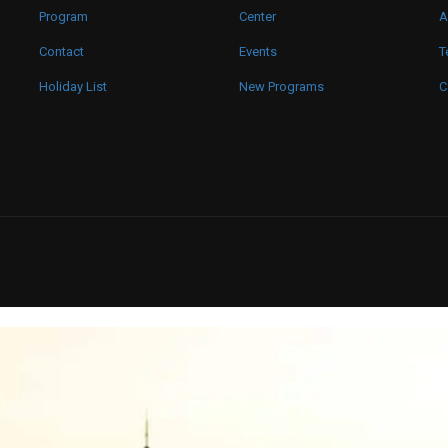
Program
Center
A
Contact
Events
T
Holiday List
New Programs
C