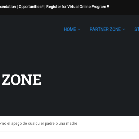
Foundation
|
Opportunities!!
|
Register for Virtual Online Program !!
HOME
PARTNER ZONE
S
 ZONE
mo el apego de cualquier padre o una madre