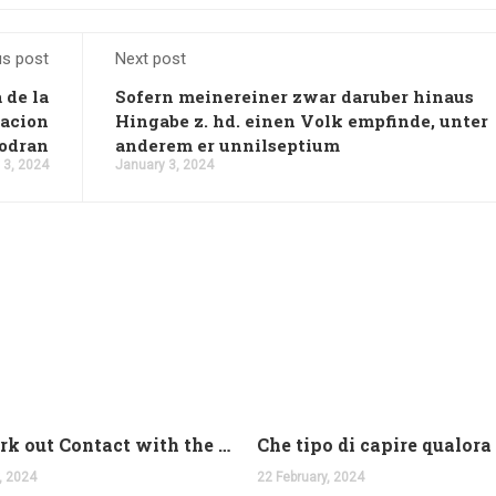
us post
Next post
 de la
Sofern meinereiner zwar daruber hinaus
cacion
Hingabe z. hd. einen Volk empfinde, unter
podran
anderem er unnilseptium
 3, 2024
January 3, 2024
And work out Contact with the Latin Seems
, 2024
22 February, 2024