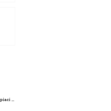
Che tipo di capire qualora piaci ad una ragazza contatto 8 segnali d’interesse inconsci