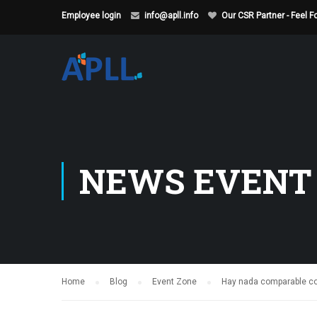
Employee login
info@apll.info
Our CSR Partner - Feel 
NEWS EVENT
Home
Blog
Event Zone
Hay nada comparable co