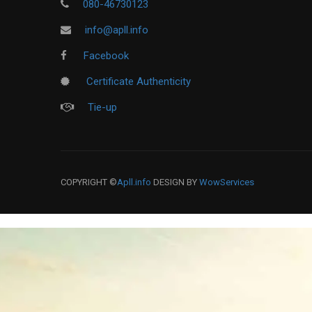
080-46730123
info@apll.info
Facebook
Certificate Authenticity
Tie-up
COPYRIGHT ©
Apll.info
DESIGN BY
WowServices