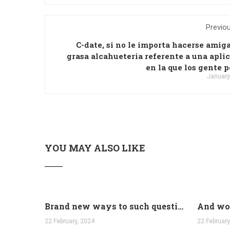
Previo
C-date, si no le importa hacerse amiga
grasa alcahueteria referente a una apli
en la que los gente 
January
YOU MAY ALSO LIKE
Brand new ways to such questions are different of legislation to help you jurisdiction
22 February, 2024
22 February