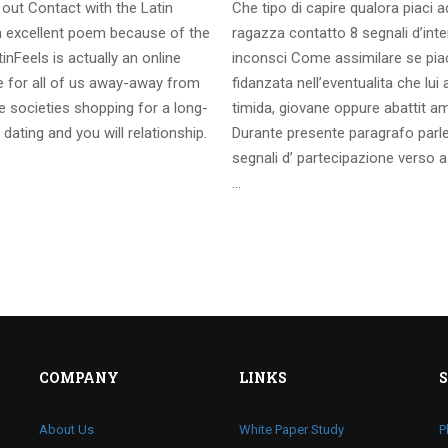
out Contact with the Latin
Che tipo di capire qualora piaci 
 excellent poem because of the
ragazza contatto 8 segnali d’int
inFeels is actually an online
inconsci Come assimilare se pia
te for all of us away-away from
fidanzata nell’eventualita che lui
 societies shopping for a long-
timida, giovane oppure abattit a
 dating and you will relationship.
Durante presente paragrafo parl
segnali d’ partecipazione verso a
…
COMPANY
LINKS
About Us
White Paper Study
P