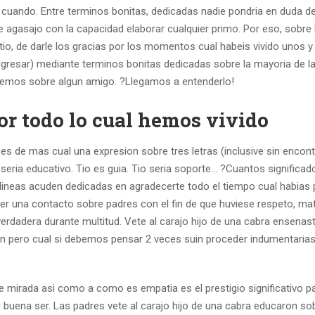
cuando. Entre terminos bonitas, dedicadas nadie pondri­a en duda d
 agasajo con la capacidad elaborar cualquier primo. Por eso, sobre
o, de darle los gracias por los momentos cual habeis vivido unos y 
gresar) mediante terminos bonitas dedicadas sobre la mayoria de l
idemos sobre algun amigo. ?Llegamos a entenderlo!
por todo lo cual hemos vivido
 de mas cual una expresion sobre tres letras (inclusive sin encont
 seri­a educativo. Tio es guia. Tio seri­a soporte… ?Cuantos significad
 lineas acuden dedicadas en agradecerte todo el tiempo cual habias
er una contacto sobre padres con el fin de que huviese respeto, mat
rdadera durante multitud. Vete al carajo hijo de una cabra ensenas
an pero cual si debemos pensar 2 veces suin proceder indumentaria
 mirada asi­ como a como es empatia es el prestigio significativo p
 buena ser. Las padres vete al carajo hijo de una cabra educaron so