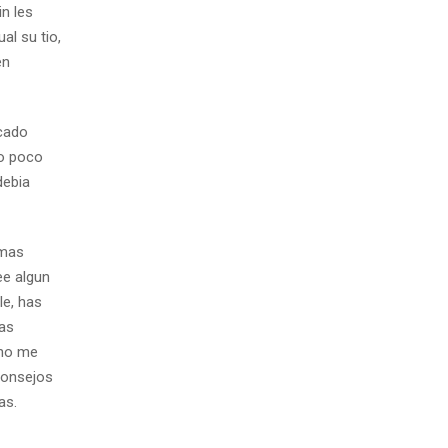
n les
al su tio,
en
icado
do poco
debia
 mas
ee algun
le, has
has
 no me
consejos
as.