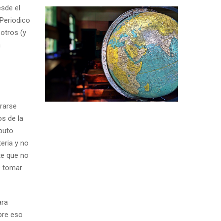
esde el
 Periodico
otros (y
a
rarse
os de la
 puto
eria y no
te que no
s tomar
ara
bre eso