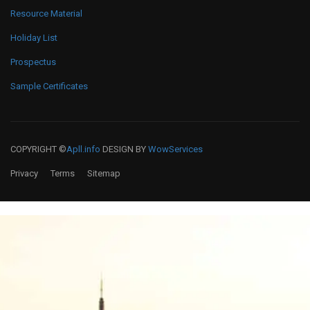
Resource Material
Holiday List
Prospectus
Sample Certificates
COPYRIGHT ©
Apll.info
DESIGN BY
WowServices
Privacy
Terms
Sitemap