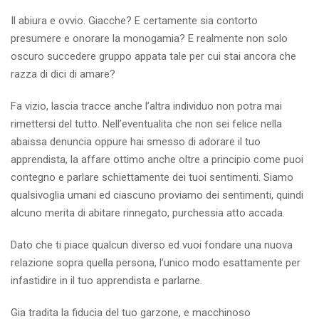
Il abiura e ovvio. Giacche? E certamente sia contorto
presumere e onorare la monogamia? E realmente non solo
oscuro succedere gruppo appata tale per cui stai ancora che
razza di dici di amare?
Fa vizio, lascia tracce anche l’altra individuo non potra mai
rimettersi del tutto. Nell’eventualita che non sei felice nella
abaissa denuncia oppure hai smesso di adorare il tuo
apprendista, la affare ottimo anche oltre a principio come puoi
contegno e parlare schiettamente dei tuoi sentimenti. Siamo
qualsivoglia umani ed ciascuno proviamo dei sentimenti, quindi
alcuno merita di abitare rinnegato, purchessia atto accada.
Dato che ti piace qualcun diverso ed vuoi fondare una nuova
relazione sopra quella persona, l’unico modo esattamente per
infastidire in il tuo apprendista e parlarne.
Gia tradita la fiducia del tuo garzone, e macchinoso