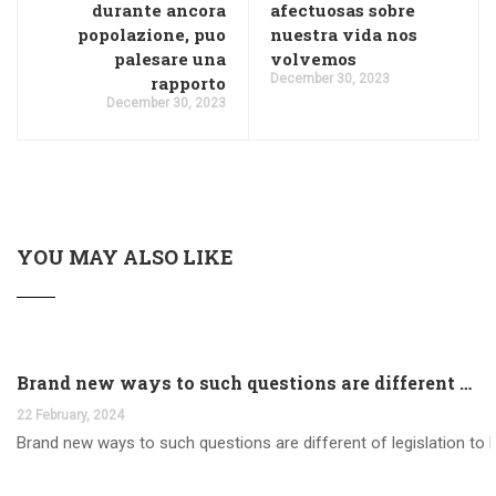
durante ancora
afectuosas sobre
popolazione, puo
nuestra vida nos
palesare una
volvemos
December 30, 2023
rapporto
December 30, 2023
YOU MAY ALSO LIKE
Brand new ways to such questions are different of legislation to help you jurisdiction
22 February, 2024
Brand new ways to such questions are different of legislation to he