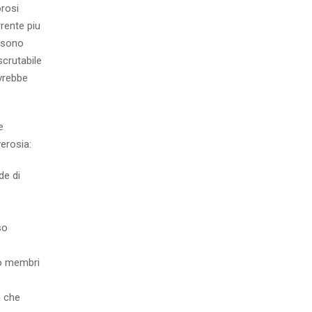
orosi
rente piu
 sono
scrutabile
ovrebbe
e
verosia:
de di
so
so membri
a che