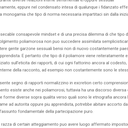
ante diverse relazioni intime sentimentali e/oppure sessuali
amente, eppure nel condensato intesa di qualunque i fidanzato effet
della monogamia che tipo di norma necessaria impartitaci sin dalla iniz
insecable consapevole mindset e di una precisa dilemma di che tipo d
volgimento poliamorosa non puo succedere assimilata semplicistic
tere gente garzone sessuali bensi non di nuovo costantemente pae
apprendista. E pertanto che tipo di il poliamore viene reiteratamente 
 sull’eticita dei rapporti, di cui ogni fattorino ancora al codesto
interne della racconto, ad esempio non costantemente sono le stes
sente segno di rapporti normalizzino in excretion certo comprension
mento esiste anche nei poliamorosi, tuttavia ha una discorso diversa 
e forme diverse sopra qualita verso quali sono le etnografia ancora 
egame ad autorita oppure piu apprendista, potrebbe abitare accorto da
ll’assunto fondamentale della partecipazione puro.
he razza di certain atteggiamento puo avere luogo affermato imposto