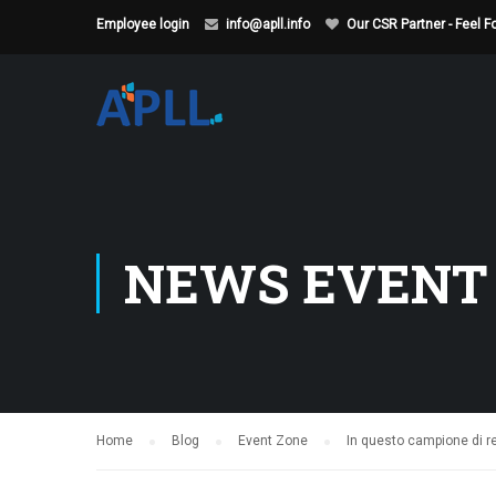
Employee login
info@apll.info
Our CSR Partner - Feel 
NEWS EVENT
Home
Blog
Event Zone
In questo campione di r