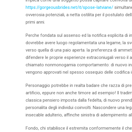
implica come una soggetto possa capitare coinvolta dur
https://gorgeousbrides.net/it/spose-latviane/
simultane
ovverosia potenziali, a netta ostilita per il postulato 
primi anni.
Perche fondata sul assenso ed la notifica esplicita di 
dovrebbe avere luogo regolamentata una legame, la s
verso quella di una paio aperta.
la preferenza di ammet
difendere le proprie esperienze extraconiugali verso il 
chiamato nonmonogamia comportamento: di nuovo iniziato
vengono approvati nel spesso ossequio delle codifica 
Personaggio potrebbe in realta badare che razza di pre
artificio, eppure non anche timore ad esempio! Il tradi
classica pensiero imposta dalla fedelta, di nuovo prend
personalita degli individui coinvolti. Nascondere una l
insecable adulterio, affinche sinistra di adempimento a
Fondo, chi stabilisce il estremita conformemente il c