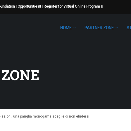
Foundation
|
Opportunities!!
|
Register for Virtual Online Program !!
HOME
PARTNER ZONE
S
 ZONE
elazioni, una pariglia monogama sceglie di non eludersi