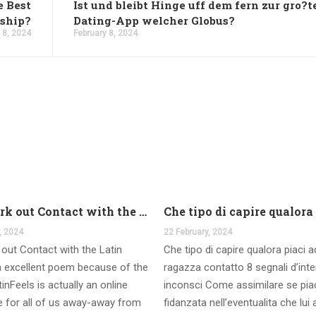
e Best
Ist und bleibt Hinge uff dem fern zur gro?t
nship?
Dating-App welcher Globus?
 8, 2024
February 8, 2024
And work out Contact with the Latin Seems
, 2024
22 February, 2024
out Contact with the Latin
Che tipo di capire qualora piaci 
 excellent poem because of the
ragazza contatto 8 segnali d’int
inFeels is actually an online
inconsci Come assimilare se pia
te for all of us away-away from
fidanzata nell’eventualita che lui