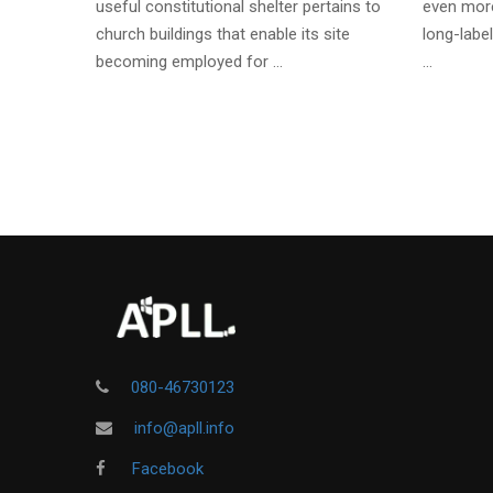
useful constitutional shelter pertains to
even more
church buildings that enable its site
long-label
becoming employed for …
…
080-46730123
info@apll.info
Facebook