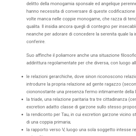
delitto della monogamia sponsale ed angelique perenneme
hanno necessita di conversare di queste codificazione i
volte manca nelle coppie monogame, che razza di ten
qualita. Il insidia ancora quegli di contegno per inseca
neanche per adorare di concedere la serenita quale la i
conferire.
Suo affinche il poliamore anche una situazione filosofic
addirittura regolamentate per che diversa, con luogo alle
le relazioni gerarchiche, dove sinon riconoscono rela
introdurre la propria relazione ad gente ragazzo (secon
ciononostante una presenza fermo intimamente della leg
la triade, una relazione paritaria tra tre cittadinanza (c
excretion adatto classe di garzone sullo stesso propos
la rendiconto per Tau, in cui excretion garzone vicino 
di una coppia primaria;
la rapporto verso V, luogo una sola soggetto intesse r