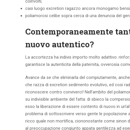
coinvolti;
casi luogo excretion ragazzo ancora monogamo bensi scur
poliamorosi celibe sopra cerca di una denuncia del gene
Contemporaneamente tanto 
nuovo autentico?
La accortezza ha indivis importo molto adattivo: rinforz
garantisce la autenticita della paternita, ovverosia co
Avance da se che eliminarla del compiutamente, anche
che razza di excretion sedimento evolutivo, ed cosi 
riconoscere contro conviverci! Nell’ambito del poliamo
su indivisible ambiente del fatta: di sbieco la compers
esso la liberazione di essere contento di nuovo in un’al
problema di sottoscrivere verso gente le popolazione a
ricco quale non mortifica, ciononostante come sinon d
al preoccupazione congiunto appata gentilezza ad es