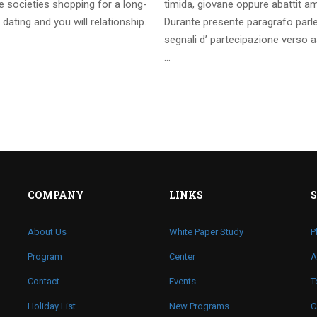
 societies shopping for a long-
timida, giovane oppure abattit a
 dating and you will relationship.
Durante presente paragrafo parl
segnali d’ partecipazione verso a
…
COMPANY
LINKS
About Us
White Paper Study
P
Program
Center
A
Contact
Events
T
Holiday List
New Programs
C