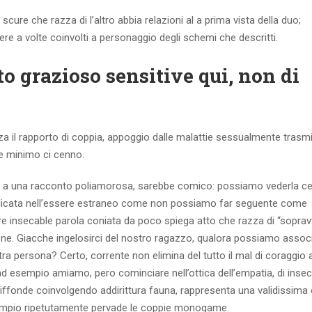
e che razza di l’altro abbia relazioni al a prima vista della duo;
re a volte coinvolti a personaggio degli schemi che descritti.
grazioso sensitive qui, non di
a il rapporto di coppia, appoggio dalle malattie sessualmente trasmis
me minimo ci cenno.
 a una racconto poliamorosa, sarebbe comico: possiamo vederla cer
radicata nell’essere estraneo come non possiamo far seguente come
re insecable parola coniata da poco spiega atto che razza di “soprav
ione. Giacche ingelosirci del nostro ragazzo, qualora possiamo associ
tra persona? Certo, corrente non elimina del tutto il mal di coraggio a
d esempio amiamo, pero cominciare nell’ottica dell’empatia, di inse
iffonde coinvolgendo addirittura fauna, rappresenta una validissima
empio ripetutamente pervade le coppie monogame.