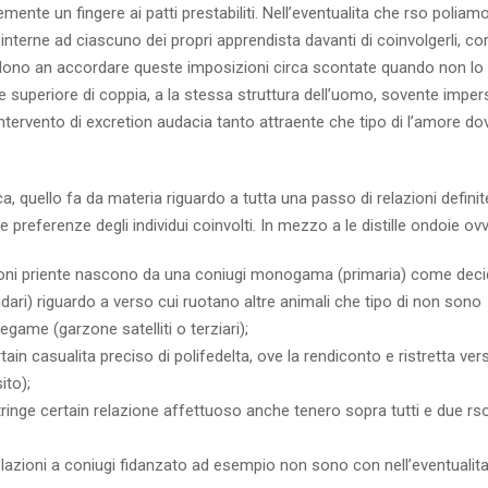
nte un fingere ai patti prestabiliti. Nell’eventualita che rso poliam
nterne ad ciascuno dei propri apprendista davanti di coinvolgerli, cor
dono an accordare queste imposizioni circa scontate quando non lo
ble superiore di coppia, a la stessa struttura dell’uomo, sovente imper
ntervento di excretion audacia tanto attraente che tipo di l’amore d
a, quello fa da materia riguardo a tutta una passo di relazioni definit
 preferenze degli individui coinvolti. In mezzo a le distille ondoie ov
zioni priente nascono da una coniugi monogama (primaria) come deci
dari) riguardo a verso cui ruotano altre animali che tipo di non sono
ame (garzone satelliti o terziari);
ertain casualita preciso di polifedelta, ove la rendiconto e ristretta ver
ito);
stringe certain relazione affettuoso anche tenero sopra tutti e due r
elazioni a coniugi fidanzato ad esempio non sono con nell’eventualit