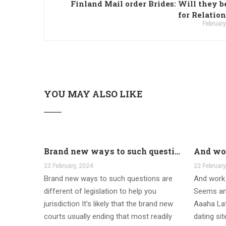
Finland Mail order Brides: Will they b
for Relatio
February
YOU MAY ALSO LIKE
Brand new ways to such questions are different of legislation to help you jurisdiction
22 February, 2024
22 February
Brand new ways to such questions are
And work 
different of legislation to help you
Seems an
jurisdiction It’s likely that the brand new
Aaaha Lat
courts usually ending that most readily
dating si