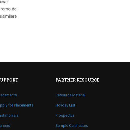
mica?
eremo dei
ssimilare
SUPPORT
PARTNER RESOURCE
lacements
Resource Material
pply for Placements
Holiday List
estimonials
Prospectus
areers
Sample Certificates