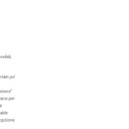
sibili,
tain po’
vivere”
arsi per
l
cable
 opzione