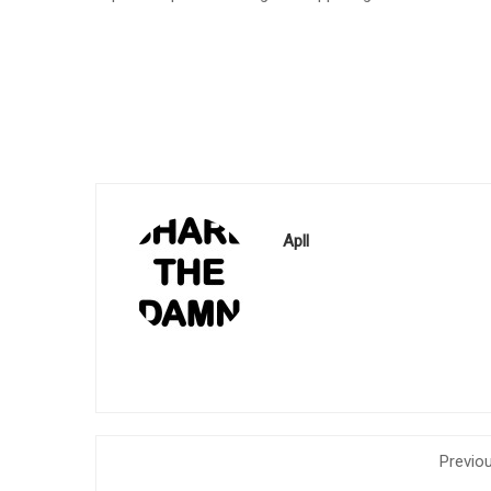
Apll
Previo