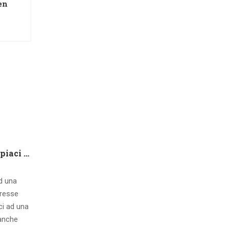
en
Che tipo di capire qualora piaci ad una ragazza contatto 8 segnali d’interesse inconsci
ad una
eresse
ci ad una
 anche