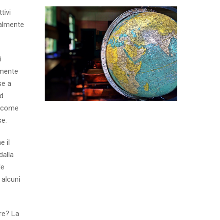
tivi
ialmente
i
amente
se a
ed
, come
se.
e il
dalla
le
 alcuni
re? La