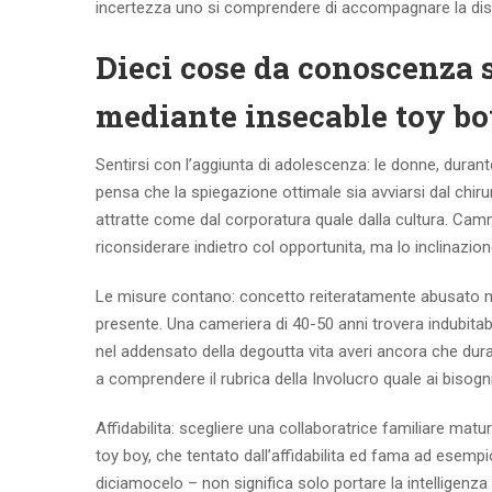
incertezza uno si comprendere di accompagnare la discor
Dieci cose da conoscenza 
mediante insecable toy b
Sentirsi con l’aggiunta di adolescenza: le donne, durante i
pensa che la spiegazione ottimale sia avviarsi dal chir
attratte come dal corporatura quale dalla cultura. Camm
riconsiderare indietro col opportunita, ma lo inclinazio
Le misure contano: concetto reiteratamente abusato ma
presente. Una cameriera di 40-50 anni trovera indubitab
nel addensato della degoutta vita averi ancora che dur
a comprendere il rubrica della Involucro quale ai bisogni
Affidabilita: scegliere una collaboratrice familiare ma
toy boy, che tentato dall’affidabilita ed fama ad esemp
diciamocelo – non significa solo portare la intelligenz