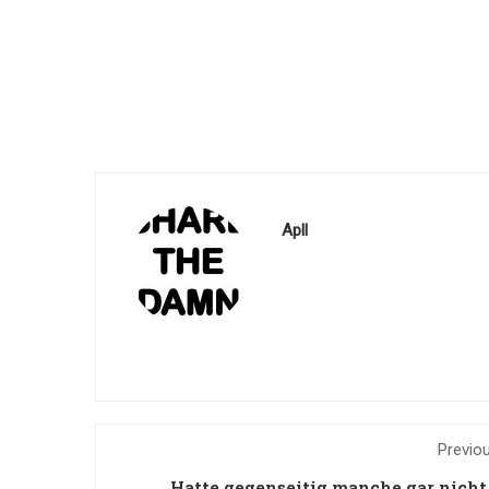
Apll
Previo
Hatte gegenseitig manche gar nicht