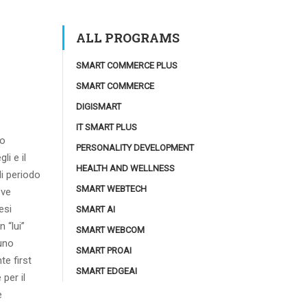
ALL PROGRAMS
SMART COMMERCE PLUS
SMART COMMERCE
DIGISMART
IT SMART PLUS
uo
PERSONALITY DEVELOPMENT
i e il
HEALTH AND WELLNESS
di periodo
SMART WEBTECH
eve
esi
SMART AI
 “lui”
SMART WEBCOM
uno
SMART PROAI
e first
SMART EDGEAI
per il
e