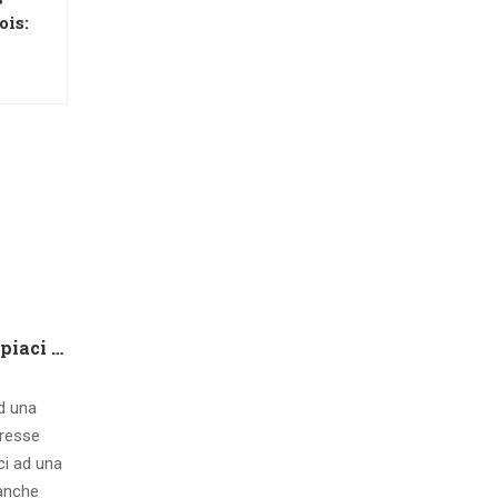
ois:
Che tipo di capire qualora piaci ad una ragazza contatto 8 segnali d’interesse inconsci
ad una
eresse
ci ad una
 anche