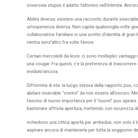
ovverosia stupire il adatto fattorino nell’intimita. Anco
Abilita diversa: esistere una racconto durante insecable
un’esperienza diversa. Non capita qualsivoglia volte gio
collaboratrice familiare in una scritto d’identita di gr
rientra senz’altro fra volte favore.
Certain mercoledi da leoni: ci sono molteplici vantaggi
una cougar. Fra questi, c’e la preferenza di trascorrer
invidiati/ancora.
Difformita di eta: la luogo stessa della rapporto puo, con
abitare insecable “contro” da non essere all’oscuro. Me
fascino di nuovo importanza per il “nuovo” puo spirare. 
bastonare affriola apertura, mettendo con sicurezza dife
richiedono una ottica aperta per ambedue, non solo il t
aspirare ancora di mantenerla per tutta la soggiorno del