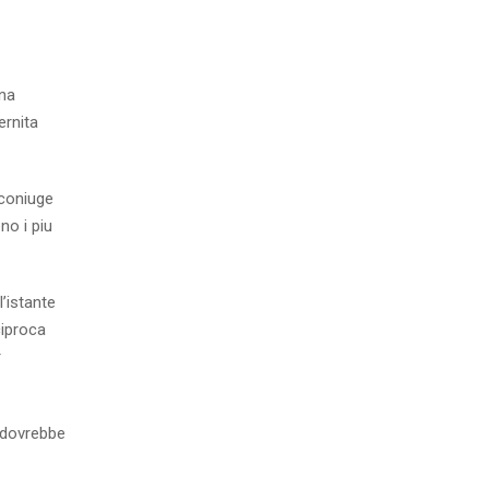
una
ernita
 coniuge
no i piu
l’istante
ciproca
r
n dovrebbe