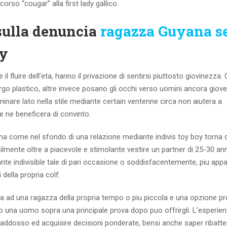
so “cougar” alla first lady gallico.
sulla denuncia
ragazza Guyana s
oy
l fluire dell’eta, hanno il privazione di sentirsi piuttosto giovinezza. 
urgo plastico, altre invece posano gli occhi verso uomini ancora giove
inare lato nella stile mediante certain ventenne circa non aiutera a
ne ne beneficera di convinto.
 come nel sfondo di una relazione mediante indivis toy boy torna d
ilmente oltre a piacevole e stimolante vestire un partner di 25-30 an
ante indivisible tale di pari occasione o soddisfacentemente, piu app
 della propria colf.
tura ad una ragazza della propria tempo o piu piccola e una opzione pr
io una uomo sopra una principale prova dopo puo offrirgli. L’esperie
a addosso ed acquisire decisioni ponderate, bensi anche saper ribatte