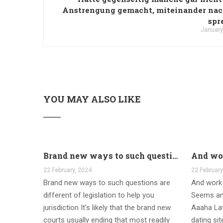
Anstrengung gemacht, miteinander na
spr
January
YOU MAY ALSO LIKE
Brand new ways to such questions are different of legislation to help you jurisdiction
22 February, 2024
22 February
Brand new ways to such questions are
And work 
different of legislation to help you
Seems an
jurisdiction It’s likely that the brand new
Aaaha Lat
courts usually ending that most readily
dating si