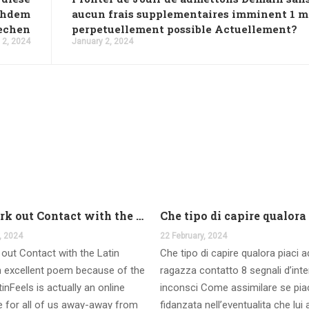
chdem
aucun frais supplementaires imminent 1 m
echen
perpetuellement possible Actuellement?
 2, 2024
January 2, 2024
And work out Contact with the Latin Seems
, 2024
22 February, 2024
out Contact with the Latin
Che tipo di capire qualora piaci 
 excellent poem because of the
ragazza contatto 8 segnali d’int
inFeels is actually an online
inconsci Come assimilare se pia
te for all of us away-away from
fidanzata nell’eventualita che lui