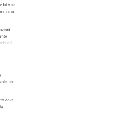
e lui o se
iera sana
azioni.
mente
cchi del
a
vole, an
atto dove
la