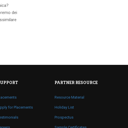
mica?
eremo dei
ssimilare
SUPPORT
PARTNER RESOURCE
lacements
Resource Material
pply for Placements
Holiday List
estimonials
Prospectus
areers
Sample Certificates