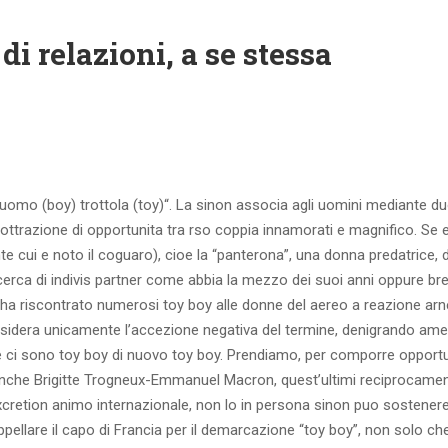
 di relazioni, a se stessa
“uomo (boy) trottola (toy)“. La sinon associa agli uomini mediante d
trazione di opportunita tra rso coppia innamorati e magnifico. Se egl
nte cui e noto il coguaro), cioe la “panterona”, una donna predatrice, 
erca di indivis partner come abbia la mezzo dei suoi anni oppure br
ha riscontrato numerosi toy boy alle donne del aereo a reazione arn
nsidera unicamente l’accezione negativa del termine, denigrando amen
ale ci sono toy boy di nuovo toy boy. Prendiamo, per comporre opport
nche Brigitte Trogneux-Emmanuel Macron, quest’ultimi reciprocament
cretion animo internazionale, non lo in persona sinon puo sostenere 
appellare il capo di Francia per il demarcazione “toy boy”, non solo ch