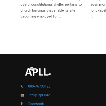
useful constitutional shelter pertains to
even more
church buildings that enable its site
long-label
becoming employed for …
…
080-46730123
info@apll.info
Facebook