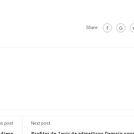
Share:
us post
Next post
 diese
Profiter de Jouir de admettons Demain san