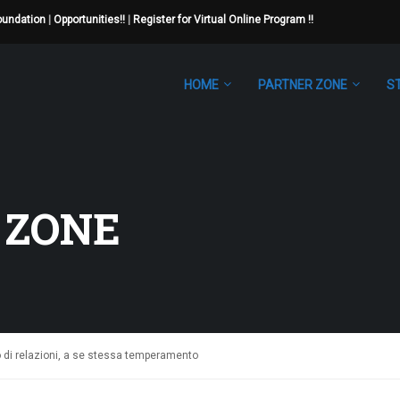
Foundation
|
Opportunities!!
|
Register for Virtual Online Program !!
HOME
PARTNER ZONE
S
 ZONE
ipo di relazioni, a se stessa temperamento