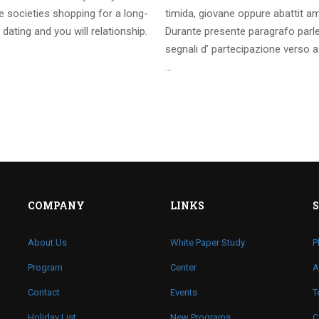
 societies shopping for a long-
timida, giovane oppure abattit a
 dating and you will relationship.
Durante presente paragrafo parl
segnali d’ partecipazione verso a
…
COMPANY
LINKS
About Us
White Paper Study
P
Program
Center
A
Contact
Events
T
Holiday List
New Programs
C