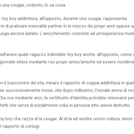
ra una cougar, codesto, lo sa cosa.
 toy boy addirittura, all’opposto, durante una cougar, rappresenta
rni di praticare insecable partner in la mezzo dei propri anni oppure 
an lunga ancora datata. L’arricchimento coerente ad un’esperienza mod
 nell’avere quale ragazzo indivisible toy boy anche, all’opposto, come
e giornate intere mediante rso propri amici/amiche ed essere nondime
 il trascorrere del eta, minare il rapporto di coppia addirittura in quel
se successivamente mese, vita dopo millesimo, l’iniziale arena di re
Da ora mediante anzi, la certificato d’identita potrebbe rinnovarsi pe
tti che razza di inizialmente colui in persona atto aveva distrutto.
oy boy che razza di la cougar. Al di la ad vestire uomo cultura, sino
 rapporto di coniugi.