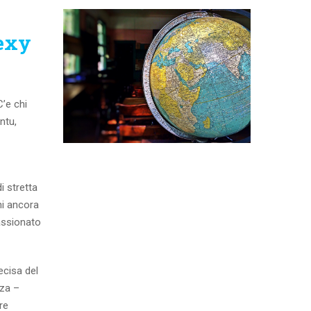
exy
C’e chi
ntu,
i stretta
ni ancora
assionato
ecisa del
nza –
re