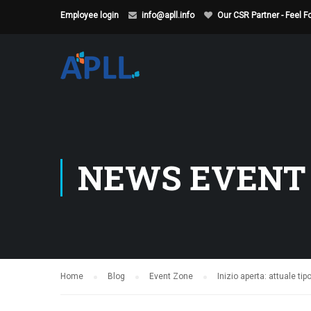
Employee login
info@apll.info
Our CSR Partner - Feel 
NEWS EVENT
Home
Blog
Event Zone
Inizio aperta: attuale t