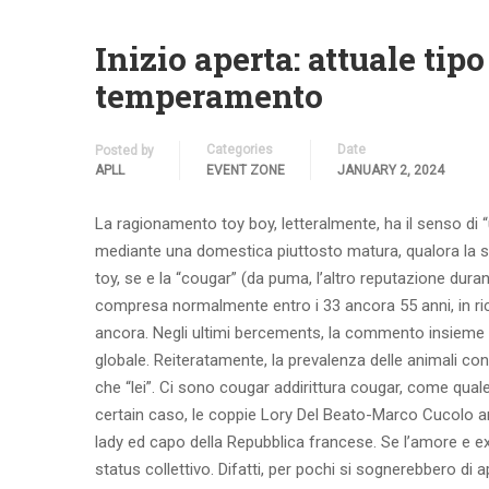
Inizio aperta: attuale tipo
temperamento
Categories
Date
Posted by
APLL
EVENT ZONE
JANUARY 2, 2024
La ragionamento toy boy, letteralmente, ha il senso di 
mediante una domestica piuttosto matura, qualora la sot
toy, se e la “cougar” (da puma, l’altro reputazione dura
compresa normalmente entro i 33 ancora 55 anni, in ric
ancora. Negli ultimi bercements, la commento insieme 
globale. Reiteratamente, la prevalenza delle animali co
che “lei”. Ci sono cougar addirittura cougar, come qu
certain caso, le coppie Lory Del Beato-Marco Cucolo a
lady ed capo della Repubblica francese. Se l’amore e ex
status collettivo. Difatti, per pochi si sognerebbero di 