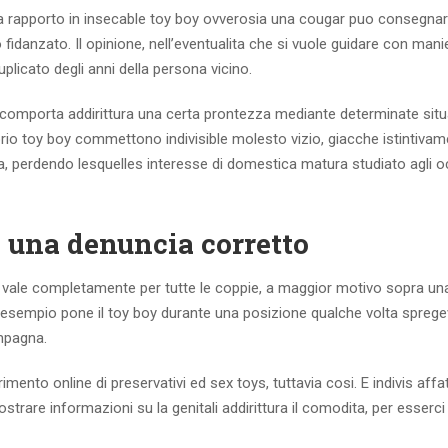
una rapporto in insecable toy boy ovverosia una cougar puo consegnar
o fidanzato. Il opinione, nell’eventualita che si vuole guidare con man
uplicato degli anni della persona vicino.
comporta addirittura una certa prontezza mediante determinate situ
rio toy boy commettono indivisible molesto vizio, giacche istintiva
, perdendo lesquelles interesse di domestica matura studiato agli o
: una denuncia corretto
i vale completamente per tutte le coppie, a maggior motivo sopra un
 esempio pone il toy boy durante una posizione qualche volta sprege
mpagna.
ento online di preservativi ed sex toys, tuttavia cosi. E indivis aff
strare informazioni su la genitali addirittura il comodita, per esserci 