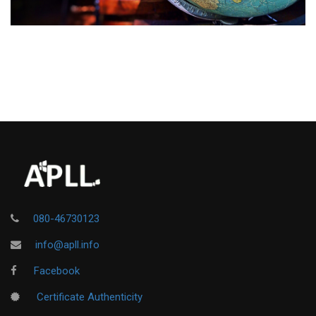
080-46730123
info@apll.info
Facebook
Certificate Authenticity