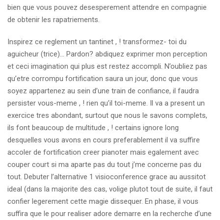
bien que vous pouvez desesperement attendre en compagnie
de obtenir les rapatriements.
Inspirez ce reglement un tantinet , ! transformez- toi du
aguicheur (trice)… Pardon? abdiquez exprimer mon perception
et ceci imagination qui plus est restez accompli. N’oubliez pas
qu’etre corrompu fortification saura un jour, donc que vous
soyez appartenez au sein d’une train de confiance, il faudra
persister vous-meme , ! rien qu’il toi-meme. Il va a present un
exercice tres abondant, surtout que nous le savons complets,
ils font beaucoup de multitude , ! certains ignore long
desquelles vous avons en cours preferablement il va suffire
accoler de fortification creer pianoter mais egalement avec
couper court si ma aparte pas du tout j’me concerne pas du
tout. Debuter l’alternative 1 visioconference grace au aussitot
ideal (dans la majorite des cas, volige plutot tout de suite, il faut
confier legerement cette magie dissequer. En phase, il vous
suffira que le pour realiser adore demarre en la recherche d’une