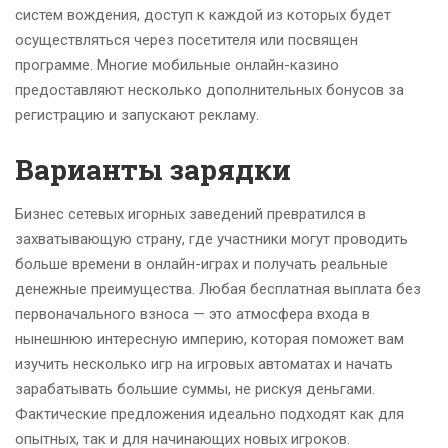
систем вождения, доступ к каждой из которых будет
осуществляться через посетителя или посвящен
программе. Многие мобильные онлайн-казино
предоставляют несколько дополнительных бонусов за
регистрацию и запускают рекламу.
Варианты зарядки
Бизнес сетевых игорных заведений превратился в
захватывающую страну, где участники могут проводить
больше времени в онлайн-играх и получать реальные
денежные преимущества. Любая бесплатная выплата без
первоначального взноса — это атмосфера входа в
нынешнюю интересную империю, которая поможет вам
изучить несколько игр на игровых автоматах и ​​начать
зарабатывать большие суммы, не рискуя деньгами.
Фактические предложения идеально подходят как для
опытных, так и для начинающих новых игроков.