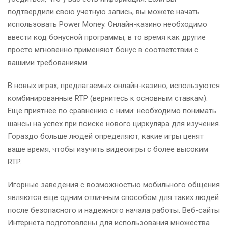
подтвердили свою учетную запись, вы можете начать
использовать Power Money. Онлайн-казино необходимо
ввести код бонусной программы, в то время как другие
просто мгновенно применяют бонус в соответствии с
вашими требованиями.
В новых играх, предлагаемых онлайн-казино, используются
комбинированные RTP (вернитесь к основным ставкам).
Еще приятнее по сравнению с ними: необходимо понимать
шансы на успех при поиске нового циркуляра для изучения.
Гораздо больше людей определяют, какие игры ценят
ваше время, чтобы изучить видеоигры с более высоким
RTP.
Игорные заведения с возможностью мобильного общения
являются еще одним отличным способом для таких людей
после безопасного и надежного начала работы. Веб-сайты
Интернета подготовлены для использования множества