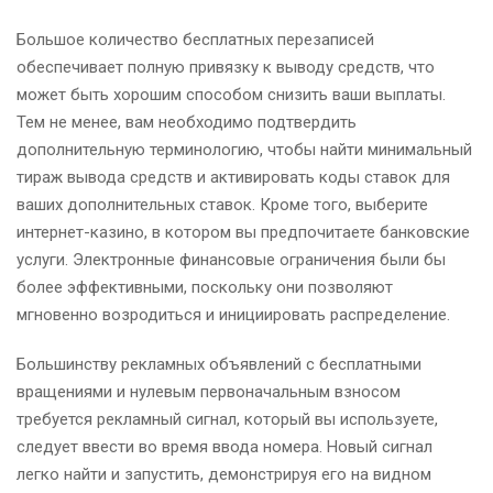
Большое количество бесплатных перезаписей
обеспечивает полную привязку к выводу средств, что
может быть хорошим способом снизить ваши выплаты.
Тем не менее, вам необходимо подтвердить
дополнительную терминологию, чтобы найти минимальный
тираж вывода средств и активировать коды ставок для
ваших дополнительных ставок. Кроме того, выберите
интернет-казино, в котором вы предпочитаете банковские
услуги. Электронные финансовые ограничения были бы
более эффективными, поскольку они позволяют
мгновенно возродиться и инициировать распределение.
Большинству рекламных объявлений с бесплатными
вращениями и нулевым первоначальным взносом
требуется рекламный сигнал, который вы используете,
следует ввести во время ввода номера. Новый сигнал
легко найти и запустить, демонстрируя его на видном