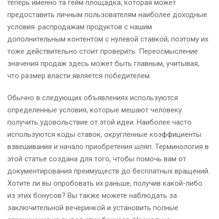
теперь именно та гейм площадка, которая может
предоставить личным пользователям наиболее доходные
условия. распродажам продуктов с нашим
дополнительным контентом с нулевой ставкой, поэтому их
тоже действительно стоит проверить. Переосмысление
значения продаж здесь может быть главным, учитывая,
что размер власти является победителем.
Обычно в следующих объявлениях используются
определенные условия, которые мешают человеку
получить удовольствие от этой идеи. Наиболее часто
используются коды ставок, округленные коэффициенты
взвешивания и начало приобретения шляп. Терминология в
этой статье создана для того, чтобы помочь вам от
документирования преимуществ до бесплатных вращений.
Хотите ли вы опробовать их раньше, получив какой-либо
из этих бонусов? Вы также можете наблюдать за
заключительной вечеринкой и установить полные