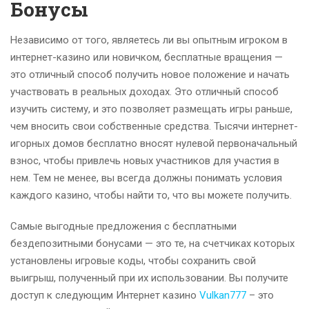
Бонусы
Независимо от того, являетесь ли вы опытным игроком в
интернет-казино или новичком, бесплатные вращения —
это отличный способ получить новое положение и начать
участвовать в реальных доходах. Это отличный способ
изучить систему, и это позволяет размещать игры раньше,
чем вносить свои собственные средства. Тысячи интернет-
игорных домов бесплатно вносят нулевой первоначальный
взнос, чтобы привлечь новых участников для участия в
нем. Тем не менее, вы всегда должны понимать условия
каждого казино, чтобы найти то, что вы можете получить.
Самые выгодные предложения с бесплатными
бездепозитными бонусами — это те, на счетчиках которых
установлены игровые коды, чтобы сохранить свой
выигрыш, полученный при их использовании. Вы получите
доступ к следующим Интернет казино
Vulkan777
– это