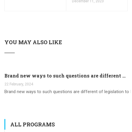
December 11, 2023
YOU MAY ALSO LIKE
Brand new ways to such questions are different of legislation to help you jurisdiction
22 February, 2024
Brand new ways to such questions are different of legislation to he
ALL PROGRAMS