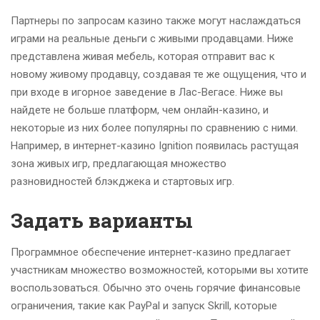
Партнеры по запросам казино также могут наслаждаться
играми на реальные деньги с живыми продавцами. Ниже
представлена ​​живая мебель, которая отправит вас к
новому живому продавцу, создавая те же ощущения, что и
при входе в игорное заведение в Лас-Вегасе. Ниже вы
найдете не больше платформ, чем онлайн-казино, и
некоторые из них более популярны по сравнению с ними.
Например, в интернет-казино Ignition появилась растущая
зона живых игр, предлагающая множество
разновидностей блэкджека и стартовых игр.
Задать варианты
Программное обеспечение интернет-казино предлагает
участникам множество возможностей, которыми вы хотите
воспользоваться. Обычно это очень горячие финансовые
ограничения, такие как PayPal и запуск Skrill, которые