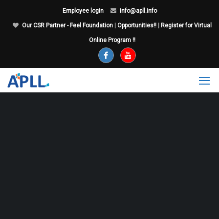
Employee login
info@apll.info
Our CSR Partner - Feel Foundation
|
Opportunities!!
|
Register for Virtual
Online Program !!