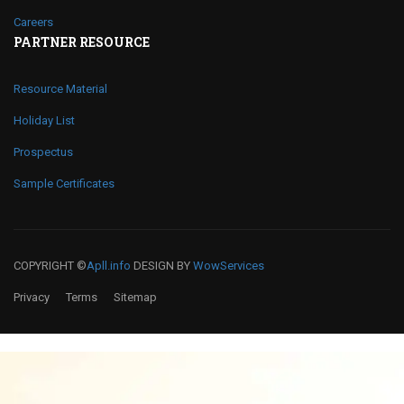
Careers
PARTNER RESOURCE
Resource Material
Holiday List
Prospectus
Sample Certificates
COPYRIGHT ©
Apll.info
DESIGN BY
WowServices
Privacy
Terms
Sitemap