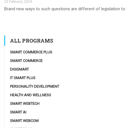
22 February, 2024
Brand new ways to such questions are different of legislation to he
ALL PROGRAMS
SMART COMMERCE PLUS
SMART COMMERCE
DIGISMART
IT SMART PLUS
PERSONALITY DEVELOPMENT
HEALTH AND WELLNESS
SMART WEBTECH
SMART AI
SMART WEBCOM