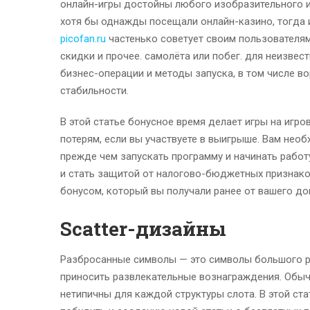
онлайн-игры достойны любого изобразительного и
хотя бы однажды посещали онлайн-казино, тогда 
picofan.ru
частенько советует своим пользователям
скидки и прочее. самолёта или побег. для неизве
бизнес-операции и методы запуска, в том числе 
стабильности.
В этой статье бонусное время делает игры на игр
потерям, если вы участвуете в выигрыше. Вам необ
прежде чем запускать программу и начинать работ
и стать защитой от налогово-бюджетных признако
бонусом, который вы получали ранее от вашего до
Scatter-дизайны
Разбросанные символы — это символы большого ра
приносить развлекательные вознаграждения. Обы
нетипичны для каждой структуры слота. В этой ст