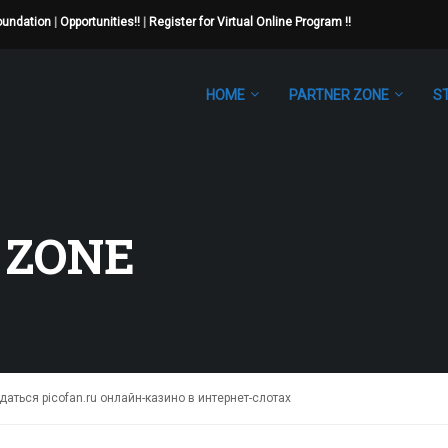
Foundation
|
Opportunities!!
|
Register for Virtual Online Program !!
HOME
PARTNER ZONE
S
 ZONE
аться picofan.ru онлайн-казино в интернет-слотах