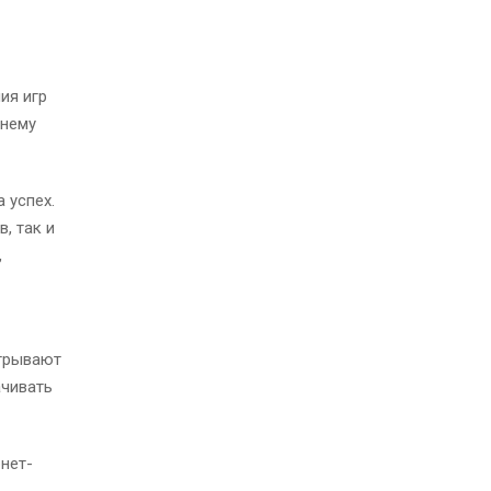
ия игр
жнему
 успех.
, так и
,
игрывают
ачивать
нет-