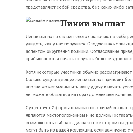
представляют собой средства, без каких-либо зат
Линии выплат
Линии выплат в онлайн-слотах включают в себя р
увидеть, как у нас получится. Следующая коллекц
аспектом округления позиции. Согласование прив
прибыльность и начать получать больше удовольс
Хотя некоторые участники обычно рассматривают п
больше существующих линий выплат приносит боле
вполне может уменьшить вашу удачу и начать усло
вы можете общаться на гораздо меньшем количест
Существует 2 формы позиционных линий выплат: о
являются местоположением и не должны оставать
возможность выбрать диапазон, в котором вы дол
могут быть из вашей коллекции, если вам нужно ст