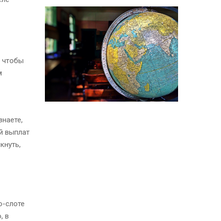
, чтобы
м
знаете,
й выплат
кнуть,
о-слоте
, в