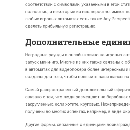
соответствии с символами, указанными в этой стат
полностью, и некоторые из них, вероятно, имеют
любых игровых автоматах есть также Any Perspecti
сделать прибыльную регистрацию.
Дополнительные един
Наградные раунды в онлайн-казино на игровых ав
запуск мини-игр. Многие из них также связаны с о
в автоматах для видеопокера более интересным и 
созданы для того, чтобы повысить ваши шансы на
Самый распространенный дополнительный сфериче
связано с тем, что люди размещают на барабанах 
закругленных, если хотите, круговых. Нижепривед
получены во многих аспектах, например, в виде о
Другие формы, связанные с единицами вознаграж