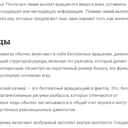
ье. Почти все линии выплат вращаются вверх и вниз, оставаясь
 восходящую или нисходящую информацию. Помимо линий выплат
ves pay, которые предлагают еще один вариант того, как можн
ицы
томатах обычно включают в себя бесплатные вращения, джекп
бщей структурой раунда, включая тот разговор, который делает
интересным. Несмотря на округленный размер бонуса, эти функ
 успешную основную игру.
ский размер — это бесплатный вращающийся фактор. Это, без
организованные рисунки разброса, которые отличаются от
енные ходы обычно засчитываются в общий счет игрока и могут
кругленных революционных джекпотов.
дения, включают выбранный проспект внутри проспекта. След