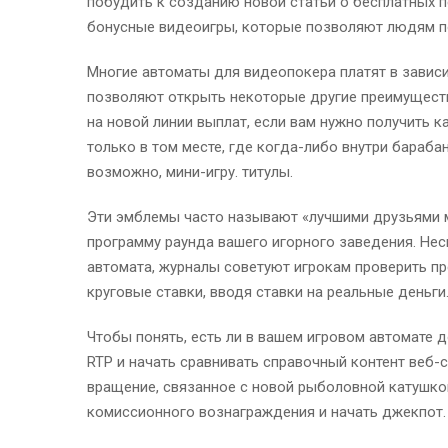
побудить к созданию новой статьи о бесплатных п
бонусные видеоигры, которые позволяют людям п
Многие автоматы для видеопокера платят в зависи
позволяют открыть некоторые другие преимуществ
на новой линии выплат, если вам нужно получить 
только в том месте, где когда-либо внутри бараба
возможно, мини-игру. титулы.
Эти эмблемы часто называют «лучшими друзьями м
программу раунда вашего игорного заведения. Нес
автомата, журналы советуют игрокам проверить п
круговые ставки, вводя ставки на реальные деньги
Чтобы понять, есть ли в вашем игровом автомате 
RTP и начать сравнивать справочный контент веб-с
вращение, связанное с новой рыболовной катушко
комиссионного вознаграждения и начать джекпот.