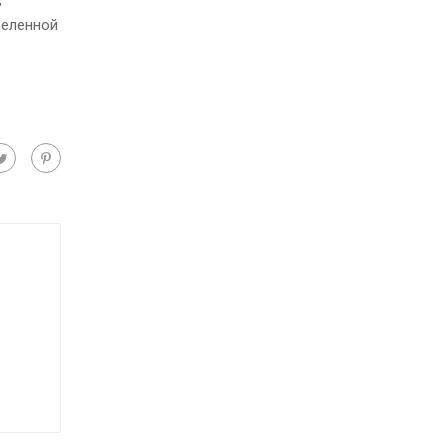
,
деленной