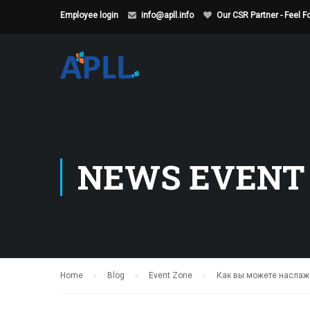
Employee login
info@apll.info
Our CSR Partner - Feel 
NEWS EVENT
Home
Blog
Event Zone
Как вы можете наслажд