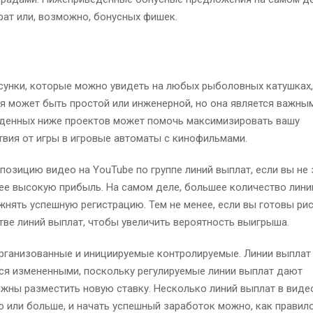
рат или, возможно, бонусных фишек.
исунки, которые можно увидеть на любых рыболовных катушках
ия может быть простой или инженерной, но она является важны
еденных ниже проектов может помочь максимизировать вашу
твия от игры в игровые автоматы с кинофильмами.
озицию видео на YouTube по группе линий выплат, если вы не 
е высокую прибыль. На самом деле, большее количество лини
жнять успешную регистрацию. Тем не менее, если вы готовы рис
ве линий выплат, чтобы увеличить вероятность выигрыша.
рганизованные и инициируемые контролируемые. Линии выплат
ся измененными, поскольку регулируемые линии выплат дают
жны разместить новую ставку. Несколько линий выплат в виде
о или больше, и начать успешный заработок можно, как правило