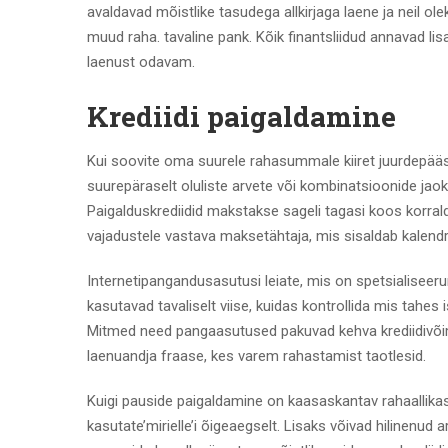
avaldavad mõistlike tasudega allkirjaga laene ja neil o
muud raha. tavaline pank. Kõik finantsliidud annavad l
laenust odavam.
Krediidi paigaldamine
Kui soovite oma suurele rahasummale kiiret juurdepääsu
suurepäraselt oluliste arvete või kombinatsioonide jaoks
Paigalduskrediidid makstakse sageli tagasi koos korral
vajadustele vastava maksetähtaja, mis sisaldab kalendr
Internetipangandusasutusi leiate, mis on spetsialiseer
kasutavad tavaliselt viise, kuidas kontrollida mis tahes i
Mitmed need pangaasutused pakuvad kehva krediidivõime
laenuandja fraase, kes varem rahastamist taotlesid.
Kuigi pauside paigaldamine on kaasaskantav rahaallikas, 
kasutate’mirielle’i õigeaegselt. Lisaks võivad hilinenud 