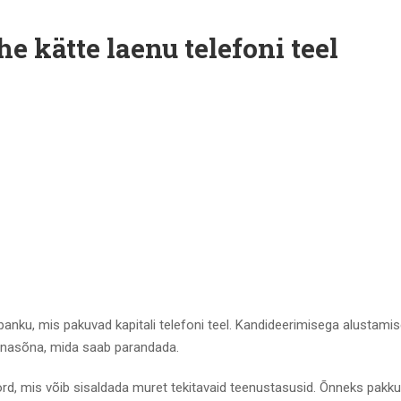
e kätte laenu telefoni teel
a panku, mis pakuvad kapitali telefoni teel. Kandideerimisega alustami
sõnasõna, mida saab parandada.
rd, mis võib sisaldada muret tekitavaid teenustasusid.
Õnneks pakku