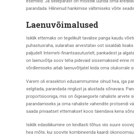
esemeid. Ja sellepärast on mõistlik uurida oma krediidi
parandada. Hilinenud hankimise vältimiseks võite sead
Laenuvõimalused
Isiklik ettemaks on tegelikult tavalise panga kaudu võe
puhastusraha, sularahas arvestatav ost sisaldab lisaks
paljudelt Interneti-finantsasutustelt, pankadest ja al
on laenuvõtja soov teha pidevaid sissemakseid enne m
võrdlemiseks aitab laenuvõtjatel leida oma olukorrale 
Varem oli erasektori edusammumine olnud hea, iga pank 
selgitada, parandada ringlust ja alustada sõnavara. Pa
proportsiooniga, mis on õigeaegsete rahaliste arvete s
parandamiseks ja oma rahaliste vahendite protsendi 
saada privaatset ettemakset koos täiendava kena sõn
Isiklik edasiliikumine on kindlasti tõhus viis suure soov
hea mõte, kui soovite kombineerida kaardi ökonoomsu