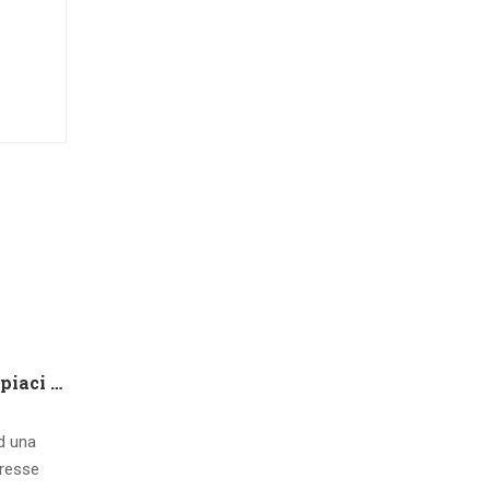
Che tipo di capire qualora piaci ad una ragazza contatto 8 segnali d’interesse inconsci
ad una
eresse