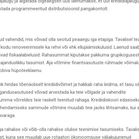
ajalugu ja algatada õigeaegselt uus laenumakse, et uut krediidiajalugu
istada programmeeritud distributsioonid pangakontolt.
tud vahendid, mis võivad olla seotud peaaegu iga etapiga. Tavalisel te
 kodu renoveerimisele ka rehvi või ehk ellujäämiskulusid. Laenud sa
gatavad fiskaalabielusid. Rahasummat kiputakse pakkuma grupikogusest
ajanduslikku tasumist. Aja võtmine finantsasutuste rühmade võimal
sobiva hüpoteeklaenu.
hindas tõenäoliselt krediidivõimet ja hakkab raha leidma, et tasu vä
ngandusasutused võivad arvestada ka teie võlgade ja vahendite
umma võrreldes teie raskelt teenitud rahaga. Krediidiskoori edasisek
vähendamiseks sammude võtmine muudab teie jaoks lihtsamaks, kui 
avaraga.
iga rahalise või võib-olla rahalise olulise teenimise tasumiseks. Tavali
st, kuna see muudab uue rotaatori ökonoomsuse väljakujunenud