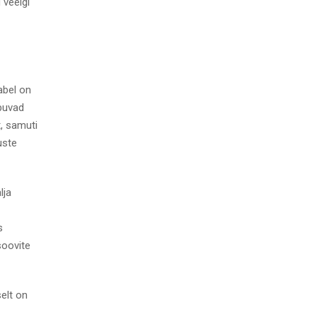
 veelgi
abel on
abuvad
, samuti
uste
lja
s
soovite
selt on