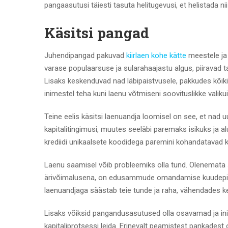
pangaasutusi täiesti tasuta helitugevusi, et helistada 
Käsitsi pangad
Juhendipangad pakuvad
kiirlaen kohe kätte
meestele ja 
varase populaarsuse ja sularahaajastu algus, piiravad ta
Lisaks keskenduvad nad läbipaistvusele, pakkudes kõik
inimestel teha kuni laenu võtmiseni soovituslikke valikui
Teine eelis käsitsi laenuandja loomisel on see, et nad
kapitalitingimusi, muutes seeläbi paremaks isikuks ja a
krediidi unikaalsete koodidega paremini kohandatavad k
Laenu saamisel võib probleemiks olla tund. Olenemata s
ärivõimalusena, on edusammude omandamise kuudepikkun
laenuandjaga säästab teie tunde ja raha, vähendades k
Lisaks võiksid pangandusasutused olla osavamad ja init
kapitaliprotsessi leida. Erinevalt peamistest pankades