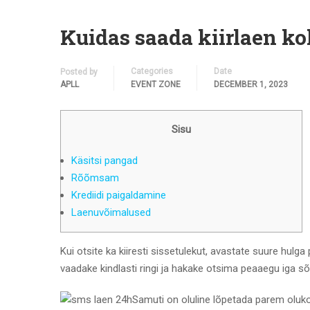
Kuidas saada kiirlaen koh
Categories
Date
Posted by
APLL
EVENT ZONE
DECEMBER 1, 2023
Sisu
Käsitsi pangad
Rõõmsam
Krediidi paigaldamine
Laenuvõimalused
Kui otsite ka kiiresti sissetulekut, avastate suure hulg
vaadake kindlasti ringi ja hakake otsima peaaegu iga 
Samuti on oluline lõpetada parem oluko