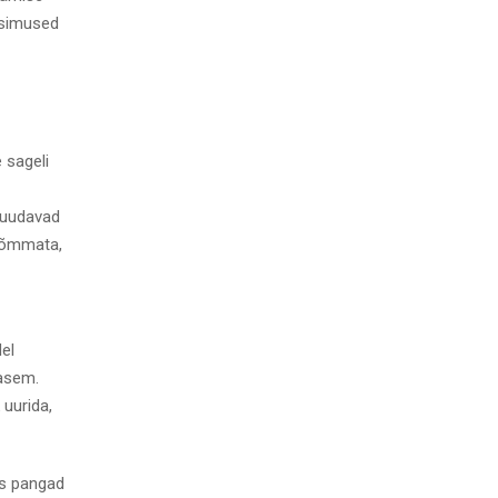
üsimused
e sageli
 muudavad
 tõmmata,
del
lasem.
 uurida,
es pangad