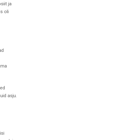
iit ja
s oli
ad
 oma
ted
uid asju.
isi