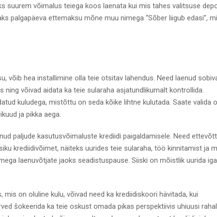
leks suurem võimalus teiega koos laenata kui mis tahes valitsuse depos
isaks palgapäeva ettemaksu mõne muu nimega “Sõber liigub edasi”, mi
, võib hea installimine olla teie otsitav lahendus. Need laenud sobiv
 ning võivad aidata ka teie sularaha asjatundlikumalt kontrollida.
datud kuludega, mistõttu on seda kõike lihtne kulutada. Saate valida
ikuud ja pikka aega.
unud paljude kasutusvõimaluste krediidi paigaldamisele. Need ettevõt
siku krediidivõimet, näiteks uurides teie sularaha, töö kinnitamist ja m
ga laenuvõtjate jaoks seadistuspause. Siiski on mõistlik uurida iga
mis on oluline kulu, võivad need ka krediidiskoori hävitada, kui
arved šokeerida ka teie oskust omada pikas perspektiivis uhiuusi rahal