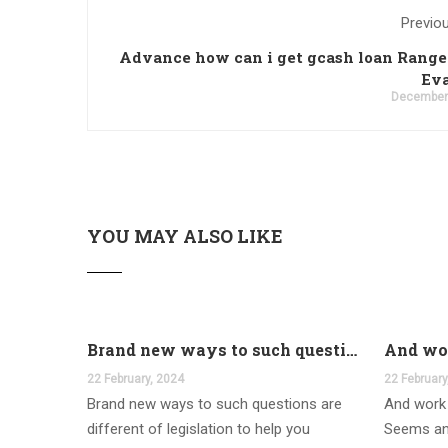
Previo
Advance how can i get gcash loan Rang
Eva
December 
YOU MAY ALSO LIKE
Brand new ways to such questions are different of legislation to help you jurisdiction
22 February, 2024
22 February
Brand new ways to such questions are
And work 
different of legislation to help you
Seems an