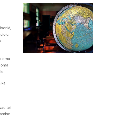
ioonid,
ulolu.
s
ta oma
a oma
le.
a ka
ad teil
tamise