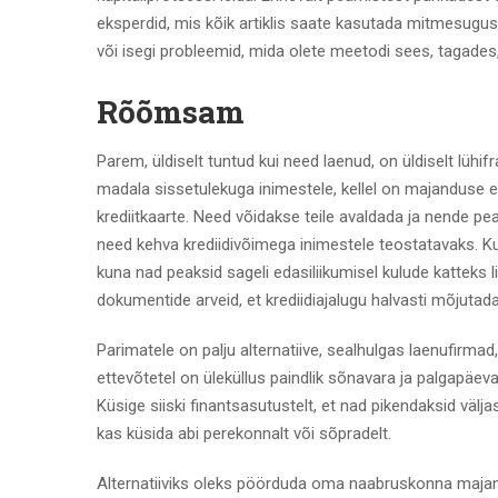
eksperdid, mis kõik artiklis saate kasutada mitmesug
või isegi probleemid, mida olete meetodi sees, tagades,
Rõõmsam
Parem, üldiselt tuntud kui need laenud, on üldiselt lühif
madala sissetulekuga inimestele, kellel on majanduse 
krediitkaarte. Need võidakse teile avaldada ja nende p
need kehva krediidivõimega inimestele teostatavaks. K
kuna nad peaksid sageli edasiliikumisel kulude katteks
dokumentide arveid, et krediidiajalugu halvasti mõjutada
Parimatele on palju alternatiive, sealhulgas laenufirmad
ettevõtetel on üleküllus paindlik sõnavara ja palgapäev
Küsige siiski finantsasutustelt, et nad pikendaksid välj
kas küsida abi perekonnalt või sõpradelt.
Alternatiiviks oleks pöörduda oma naabruskonna majan