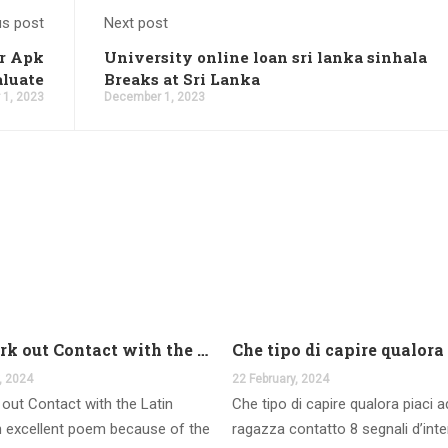
us post
Next post
er Apk
University online loan sri lanka sinhala
luate
Breaks at Sri Lanka
1, 2023
December 1, 2023
And work out Contact with the Latin Seems
, 2024
22 February, 2024
out Contact with the Latin
Che tipo di capire qualora piaci 
 excellent poem because of the
ragazza contatto 8 segnali d’int