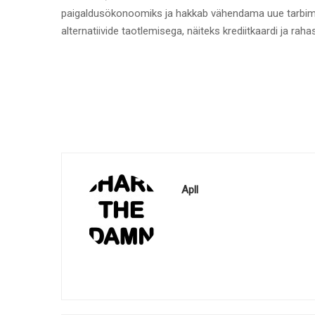
paigaldusökonoomiks ja hakkab vähendama uue tarbim
alternatiivide taotlemisega, näiteks krediitkaardi ja 
Apll