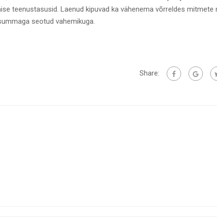
ise teenustasusid. Laenud kipuvad ka vähenema võrreldes mitmete
rahasummaga seotud vahemikuga.
Share: