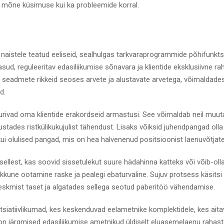
nii mõne küsimuse kui ka probleemide korral.
naistele teatud eeliseid, sealhulgas tarkvaraprogrammide põhifunkts
sud, reguleeritav edasiliikumise sõnavara ja klientide eksklusiivne rah
i seadmete rikkeid seoses arvete ja alustavate arvetega, võimaldade
d.
 uurivad oma klientide erakordseid armastusi. See võimaldab neil muu
lustades ristkülikukujulist tähendust. Lisaks võiksid juhendpangad oll
ui olulised pangad, mis on hea halvenenud positsioonist laenuvõtjate
ellest, kas soovid sissetulekut suure hädahinna katteks või võib-oll
e ootamine raske ja pealegi ebaturvaline. Sujuv protsess käsitsi
eskmist taset ja algatades sellega seotud paberitöö vähendamise.
siatiivlikumad, kes keskenduvad eelametnike komplektidele, kes aitav
t on järgmised edasiliikumise ametnikud üldiselt eluasemelaenu rahas