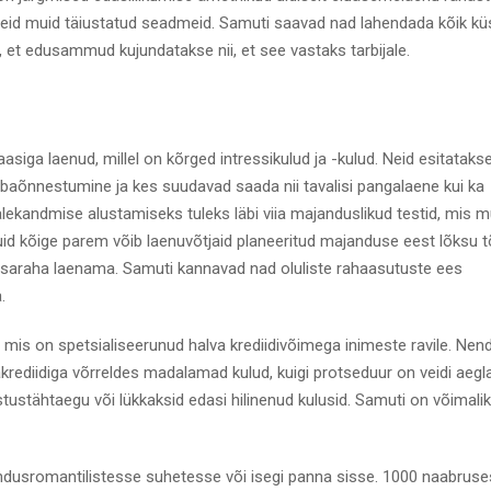
useid muid täiustatud seadmeid. Samuti saavad nad lahendada kõik k
 et edusammud kujundatakse nii, et see vastaks tarbijale.
raasiga laenud, millel on kõrged intressikulud ja -kulud. Neid esitataks
ebaõnnestumine ja kes suudavad saada nii tavalisi pangalaene kui ka
ealekandmise alustamiseks tuleks läbi viia majanduslikud testid, mis
uid kõige parem võib laenuvõtjaid planeeritud majanduse eest lõksu
 lisaraha laenama. Samuti kannavad nad oluliste rahaasutuste ees
.
, mis on spetsialiseerunud halva krediidivõimega inimeste ravile. Nen
akrediidiga võrreldes madalamad kulud, kuigi protseduur on veidi aeg
astustähtaegu või lükkaksid edasi hilinenud kulusid. Samuti on võimalik
dusromantilistesse suhetesse või isegi panna sisse. 1000 naabrus