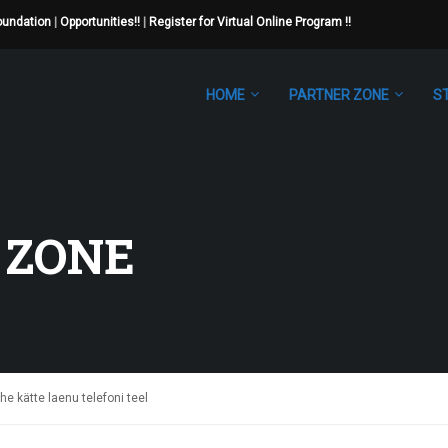
Foundation
|
Opportunities!!
|
Register for Virtual Online Program !!
HOME
PARTNER ZONE
S
 ZONE
he kätte laenu telefoni teel