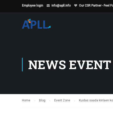
Employee login
info@apll.info
Our CSR Partner - Feel 
NEWS EVENT
Home
Blog
Event Zone
Kuidas saada kiirlaen ko