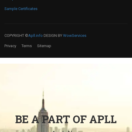
Sample Certificates
COPYRIGHT ©
Apll.info
DESIGN BY
WowServices
Privacy
Terms
Sitemap
BE A PART OF APLL