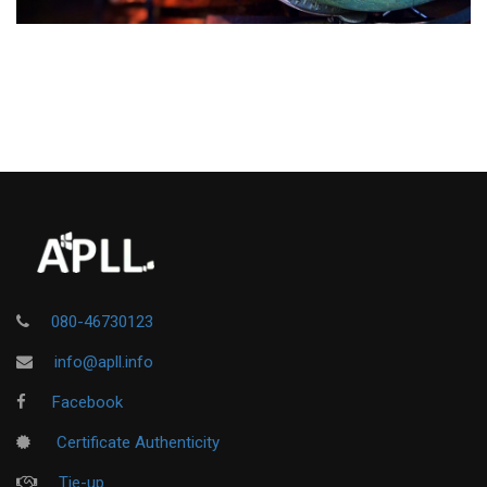
080-46730123
info@apll.info
Facebook
Certificate Authenticity
Tie-up