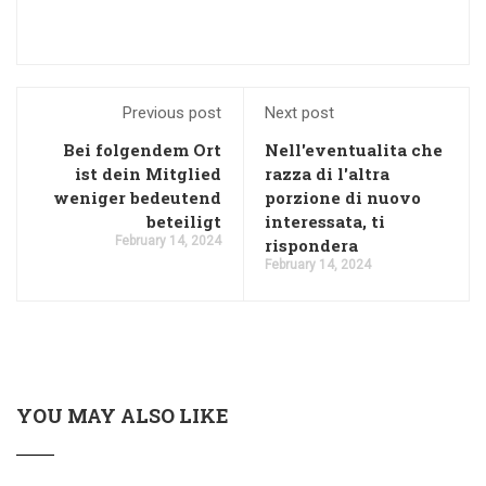
Previous post
Next post
Bei folgendem Ort
Nell'eventualita che
ist dein Mitglied
razza di l'altra
weniger bedeutend
porzione di nuovo
beteiligt
interessata, ti
February 14, 2024
rispondera
February 14, 2024
YOU MAY ALSO LIKE