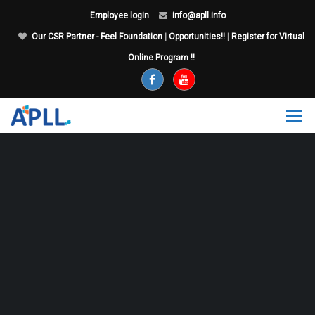
Employee login
info@apll.info
Our CSR Partner - Feel Foundation
|
Opportunities!!
|
Register for Virtual
Online Program !!