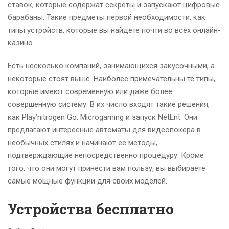
ставок, которые содержат секреты и запускают цифровые
барабаны. Такие предметы первой необходимости, как
типы устройств, которые вы найдете почти во всех онлайн-
казино.
Есть несколько компаний, занимающихся закусочными, а
некоторые стоят выше. Наиболее примечательны те типы,
которые имеют современную или даже более
совершенную систему. В их число входят такие решения,
как Play’nitrogen Go, Microgaming и запуск NetEnt. Они
предлагают интересные автоматы для видеопокера в
необычных стилях и начинают ее методы,
подтверждающие непосредственно процедуру. Кроме
того, что они могут принести вам пользу, вы выбираете
самые мощные функции для своих моделей.
Устройства бесплатно