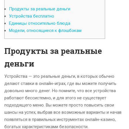
Продукты за реальные деньги
Устройства бесплатно
Единицы относительно блюда
Модели, относящиеся к флэшбэкам
Продукты за реальные
деньги
Устройства — это реальные деньги, в которых обычно
делают ставки в онлайн-играх, где вы можете получить
довольно много денег. Но помните, что все устройства
работают бессистемно, и для этого не существует
подходящего меню.
Вы можете просто повысить свои
шансы на успех, выбрав все возможные варианты и начав
появляться в правильных инструментах онлайн-казино,
богатых характеристиками безопасности.