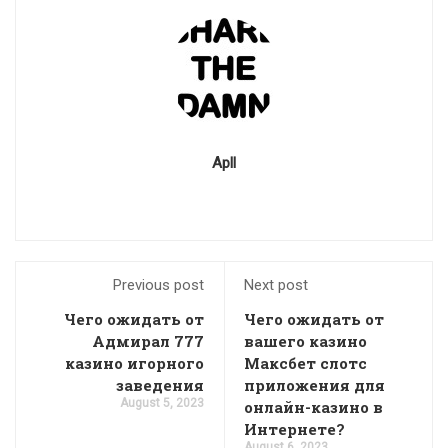
Apll
Previous post
Next post
Чего ожидать от
Чего ожидать от
Адмирал 777
вашего казино
казино игорного
Максбет слотс
заведения
приложения для
August 5, 2023
онлайн-казино в
Интернете?
August 6, 2023