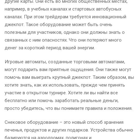
другие карты. Они есть во многих общественных местах,
например, в учебных каналах и стартовых автобусных
каналах. При этом трейдерам требуется инновационный
джекпот. Такое оборудование может быть очень
полезным для участников, однако они должны знать о
связанных с ним опасностях. Что они потеряют много
денег за короткий период вашей энергии.
Игровые автоматы, созданные торговыми автоматами,
могут подарить вам приятные ощущения. Они также могут
помочь вам выиграть крупный джекпот. Таким образом, вы
хотите знать, как их использовать, прежде чем принять
участие в открытом турнире. Хотите ли вы найти все
бесплатно или помочь заработать реальные деньги,
просто убедитесь, что вы понимаете правила и положения.
Снековое оборудование – это новый способ хранения
печенья, продуктов и других подарков. Устройства обычно
базируются на аэродромах, полигонах и