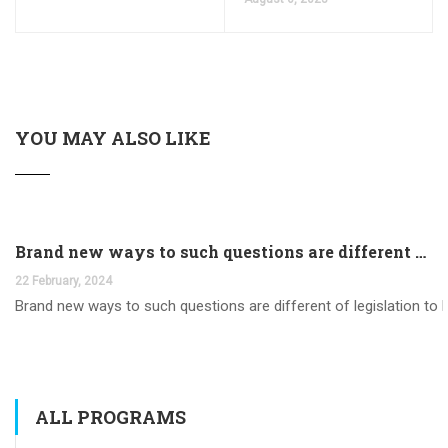
YOU MAY ALSO LIKE
Brand new ways to such questions are different of legislation to help you jurisdiction
22 February, 2024
Brand new ways to such questions are different of legislation to he
ALL PROGRAMS