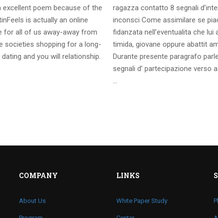
 excellent poem because of the
ragazza contatto 8 segnali d’int
inFeels is actually an online
inconsci Come assimilare se pia
te for all of us away-away from
fidanzata nell’eventualita che lui
 societies shopping for a long-
timida, giovane oppure abattit a
 dating and you will relationship.
Durante presente paragrafo parl
segnali d’ partecipazione verso a
…
COMPANY
LINKS
About Us
White Paper Study
P
Program
Center
A