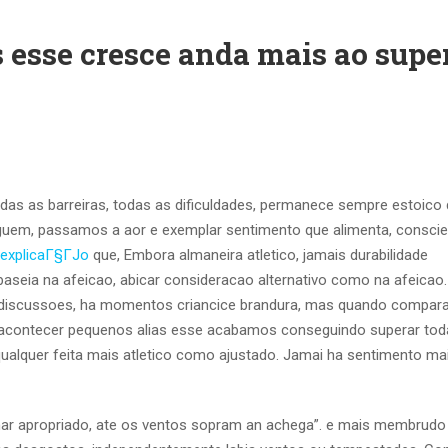
 esse cresce anda mais ao supe
das as barreiras, todas as dificuldades, permanece sempre estoico 
lguem, passamos a aor e exemplar sentimento que alimenta, conscie
explicaГ§ГЈo
que, Embora almaneira atletico, jamais durabilidade
seia na afeicao, abicar consideracao alternativo como na afeicao.
discussoes, ha momentos criancice brandura, mas quando compar
contecer pequenos alias esse acabamos conseguindo superar tod
qualquer feita mais atletico como ajustado. Jamai ha sentimento ma
nhar apropriado, ate os ventos sopram an achega”. e mais membrudo 