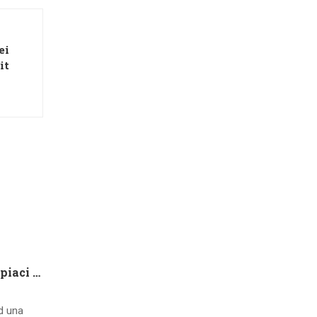
ei
it
Che tipo di capire qualora piaci ad una ragazza contatto 8 segnali d’interesse inconsci
ad una