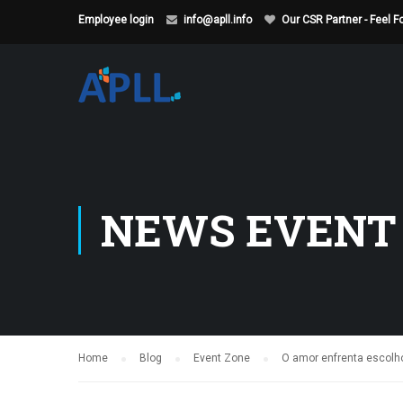
Employee login
info@apll.info
Our CSR Partner - Feel 
NEWS EVENT
Home
Blog
Event Zone
O amor enfrenta escolh