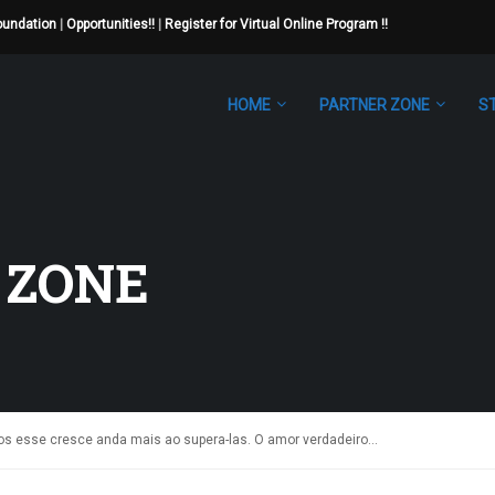
Foundation
|
Opportunities!!
|
Register for Virtual Online Program !!
HOME
PARTNER ZONE
S
 ZONE
os esse cresce anda mais ao supera-las. O amor verdadeiro…