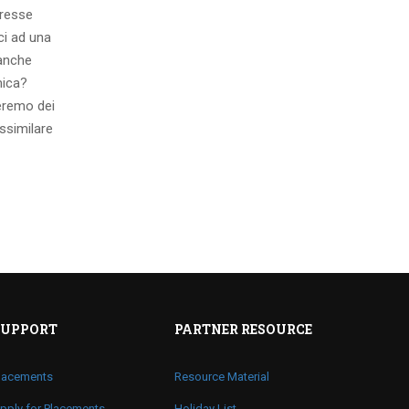
eresse
ci ad una
 anche
mica?
eremo dei
ssimilare
SUPPORT
PARTNER RESOURCE
lacements
Resource Material
pply for Placements
Holiday List