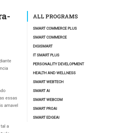
ra-
ALL PROGRAMS
SMART COMMERCE PLUS
SMART COMMERCE
DIGISMART
IT SMART PLUS
diante
PERSONALITY DEVELOPMENT
ncia
HEALTH AND WELLNESS
SMART WEBTECH
ado
SMART AI
as essas
SMART WEBCOM
is amavel
SMART PROAI
SMART EDGEAI
tal a