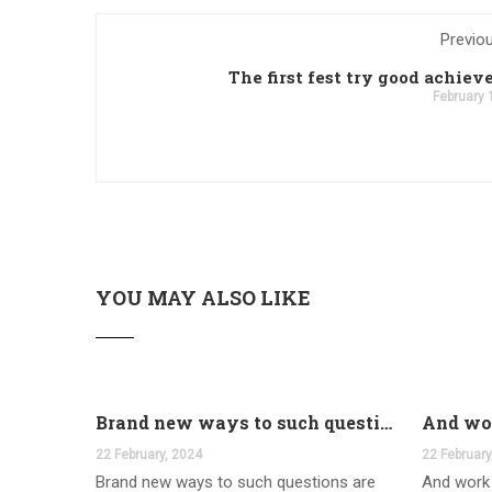
Previo
The first fest try good achie
February 
YOU MAY ALSO LIKE
Brand new ways to such questions are different of legislation to help you jurisdiction
22 February, 2024
22 February
Brand new ways to such questions are
And work 