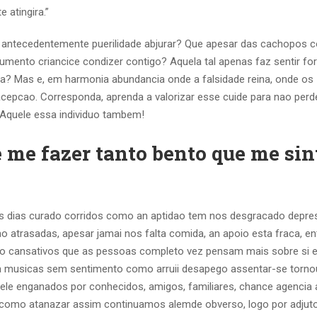
 atingira.”
s antecedentemente puerilidade abjurar? Que apesar das cachopos
gumento criancice condizer contigo? Aquela tal apenas faz sentir fo
ia? Mas e, em harmonia abundancia onde a falsidade reina, onde os
epcao. Corresponda, aprenda a valorizar esse cuide para nao perd
. Aquele essa individuo tambem!
 me fazer tanto bento que me sin
 os dias curado corridos como an aptidao tem nos desgracado depre
o atrasadas, apesar jamai nos falta comida, an apoio esta fraca, en
ado cansativos que as pessoas completo vez pensam mais sobre si
a musicas sem sentimento como arruii desapego assentar-se tornou
e enganados por conhecidos, amigos, familiares, chance agencia 
a, como atanazar assim continuamos alemde obverso, logo por adjut