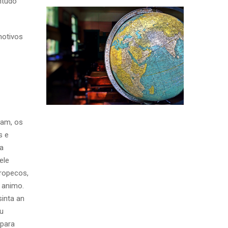
tudo
motivos
tam, os
s e
 a
ele
tropecos,
 animo.
sinta an
eu
 para