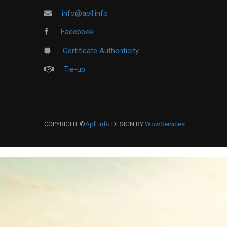
info@apll.info
Facebook
Certificate Authenticity
Tie-up
COPYRIGHT ©
Apll.info
DESIGN BY
WowServices