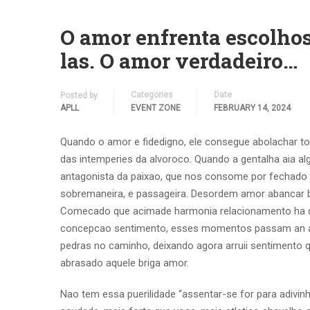
O amor enfrenta escolhos
las. O amor verdadeiro…
Categories
Date
Posted by
APLL
EVENT ZONE
FEBRUARY 14, 2024
Quando o amor e fidedigno, ele consegue abolachar to
das intemperies da alvoroco. Quando a gentalha aia a
antagonista da paixao, que nos consome por fechado
sobremaneira, e passageira. Desordem amor abancar ba
Comecado que acimade harmonia relacionamento ha 
concepcao sentimento, esses momentos passam an a
pedras no caminho, deixando agora arruii sentimento 
abrasado aquele briga amor.
Nao tem essa puerilidade “assentar-se for para adivi