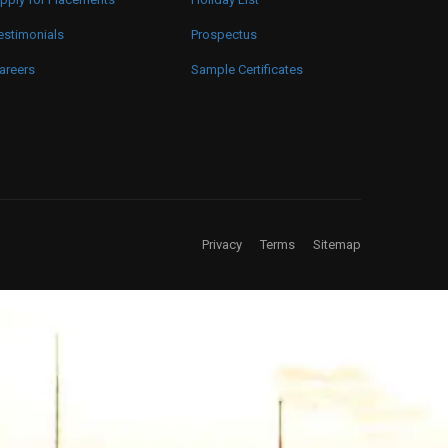
estimonials
Prospectus
areers
Sample Certificates
Privacy
Terms
Sitemap