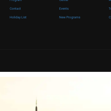
Contact
Events
T
Holiday List
New Programs
C