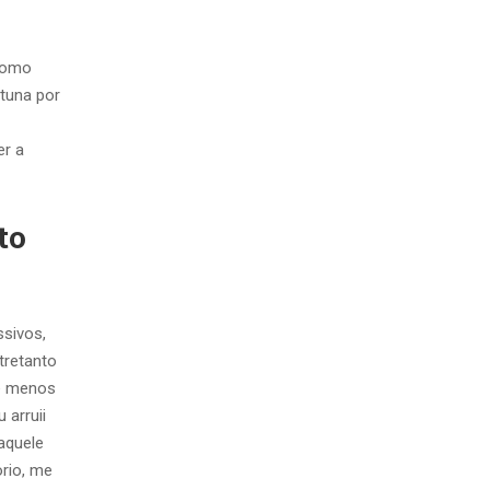
 como
rtuna por
er a
to
ssivos,
tretanto
 e menos
 arruii
aquele
orio, me