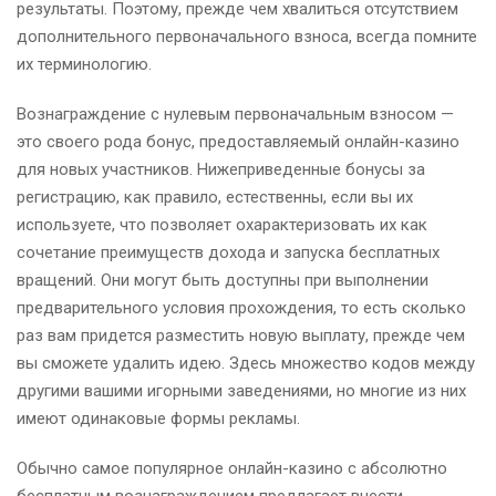
результаты. Поэтому, прежде чем хвалиться отсутствием
дополнительного первоначального взноса, всегда помните
их терминологию.
Вознаграждение с нулевым первоначальным взносом —
это своего рода бонус, предоставляемый онлайн-казино
для новых участников. Нижеприведенные бонусы за
регистрацию, как правило, естественны, если вы их
используете, что позволяет охарактеризовать их как
сочетание преимуществ дохода и запуска бесплатных
вращений. Они могут быть доступны при выполнении
предварительного условия прохождения, то есть сколько
раз вам придется разместить новую выплату, прежде чем
вы сможете удалить идею. Здесь множество кодов между
другими вашими игорными заведениями, но многие из них
имеют одинаковые формы рекламы.
Обычно самое популярное онлайн-казино с абсолютно