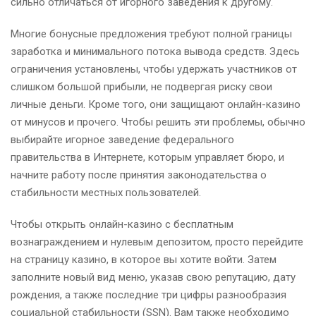
сильно отличаться от игорного заведения к другому.
Многие бонусные предложения требуют полной границы
заработка и минимального потока вывода средств. Здесь
ограничения установлены, чтобы удержать участников от
слишком большой прибыли, не подвергая риску свои
личные деньги. Кроме того, они защищают онлайн-казино
от минусов и прочего. Чтобы решить эти проблемы, обычно
выбирайте игорное заведение федерального
правительства в Интернете, которым управляет бюро, и
начните работу после принятия законодательства о
стабильности местных пользователей.
Чтобы открыть онлайн-казино с бесплатным
вознаграждением и нулевым депозитом, просто перейдите
на страницу казино, в которое вы хотите войти. Затем
заполните новый вид меню, указав свою репутацию, дату
рождения, а также последние три цифры разнообразия
социальной стабильности (SSN). Вам также необходимо