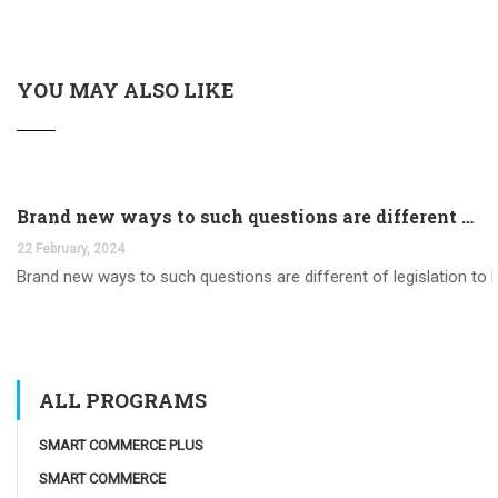
YOU MAY ALSO LIKE
Brand new ways to such questions are different of legislation to help you jurisdiction
22 February, 2024
Brand new ways to such questions are different of legislation to he
ALL PROGRAMS
SMART COMMERCE PLUS
SMART COMMERCE