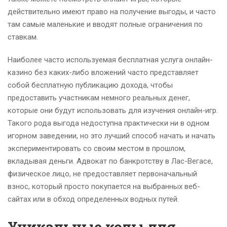
действительно имеют право на получение выгоды, и часто
там самые маленькие и вводят полные ограничения по
ставкам.
Наиболее часто используемая бесплатная услуга онлайн-
казино без каких-либо вложений часто представляет
собой бесплатную публикацию дохода, чтобы
предоставить участникам немного реальных денег,
которые они будут использовать для изучения онлайн-игр.
Такого рода выгода недоступна практически ни в одном
игорном заведении, но это лучший способ начать и начать
экспериментировать со своим местом в прошлом,
вкладывая деньги. Адвокат по банкротству в Лас-Вегасе,
физическое лицо, не предоставляет первоначальный
взнос, который просто покупается на выбранных веб-
сайтах или в обход определенных водных путей.
Уникальные коды для