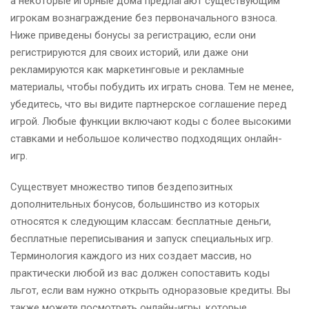
а некоторые игорные дома предлагают существующим
игрокам вознаграждение без первоначального взноса.
Ниже приведены бонусы за регистрацию, если они
регистрируются для своих историй, или даже они
рекламируются как маркетинговые и рекламные
материалы, чтобы побудить их играть снова. Тем не менее,
убедитесь, что вы видите партнерское соглашение перед
игрой. Любые функции включают коды с более высокими
ставками и небольшое количество подходящих онлайн-
игр.
Существует множество типов бездепозитных
дополнительных бонусов, большинство из которых
относятся к следующим классам: бесплатные деньги,
бесплатные переписывания и запуск специальных игр.
Терминология каждого из них создает массив, но
практически любой из вас должен сопоставить коды
льгот, если вам нужно открыть одноразовые кредиты. Вы
также можете посмотреть онлайн-игры, которые