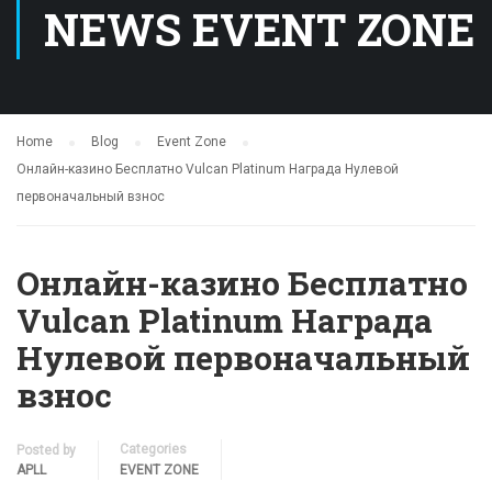
NEWS EVENT ZONE
Home
Blog
Event Zone
Онлайн-казино Бесплатно Vulcan Platinum Награда Нулевой
первоначальный взнос
Онлайн-казино Бесплатно
Vulcan Platinum Награда
Нулевой первоначальный
взнос
Categories
Posted by
APLL
EVENT ZONE