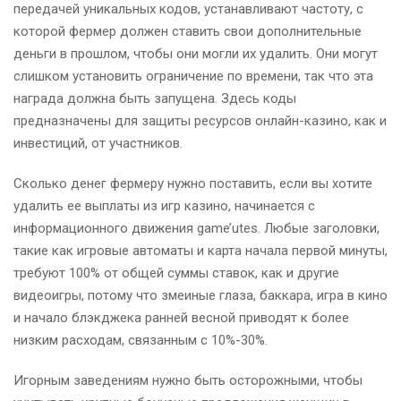
передачей уникальных кодов, устанавливают частоту, с
которой фермер должен ставить свои дополнительные
деньги в прошлом, чтобы они могли их удалить. Они могут
слишком установить ограничение по времени, так что эта
награда должна быть запущена. Здесь коды
предназначены для защиты ресурсов онлайн-казино, как и
инвестиций, от участников.
Сколько денег фермеру нужно поставить, если вы хотите
удалить ее выплаты из игр казино, начинается с
информационного движения game’utes. Любые заголовки,
такие как игровые автоматы и карта начала первой минуты,
требуют 100% от общей суммы ставок, как и другие
видеоигры, потому что змеиные глаза, баккара, игра в кино
и начало блэкджека ранней весной приводят к более
низким расходам, связанным с 10%-30%.
Игорным заведениям нужно быть осторожными, чтобы