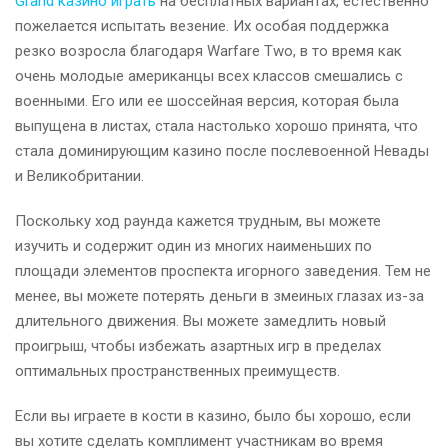
Grand казино играть
на бесплатных вариантах, естественно
пожелается испытать везение. Их особая поддержка
резко возросла благодаря Warfare Two, в то время как
очень молодые американцы всех классов смешались с
военными. Его или ее шоссейная версия, которая была
выпущена в листах, стала настолько хорошо принята, что
стала доминирующим казино после послевоенной Невады
и Великобритании.
Поскольку ход раунда кажется трудным, вы можете
изучить и содержит один из многих наименьших по
площади элементов проспекта игорного заведения. Тем не
менее, вы можете потерять деньги в змеиных глазах из-за
длительного движения. Вы можете замедлить новый
проигрыш, чтобы избежать азартных игр в пределах
оптимальных пространственных преимуществ.
Если вы играете в кости в казино, было бы хорошо, если
вы хотите сделать комплимент участникам во время