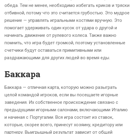
обеда. Тем не менее, необходимо избегать криков и тряски
отбивной, потому что это считается грубостью. Это мудрое
решение — управлять игральными костями вручную. Это
помогает удерживать один кусок от удара о другой и
начинать движение от рулевого колеса. Также важно
помнить, что игра будет громкой, поэтому установленные
счетчики будут оставаться примитивными или
раздражающими для других людей во время еды.
Баккара
Баккара — отличная карта, которую можно разыграть
целой командой игроков, если вы посещаете игорные
заведения. Их собственное происхождение связано с
предыдущими игорными салонами, включающими Италию
и начиная с Португалии. Вся игра состоит из ставок,
которые, скорее всего, принесут хозяину, кредитору или
партнеру. Выигрышный результат зависит от общей