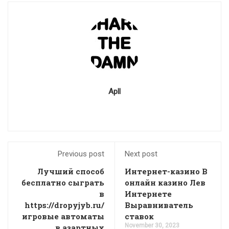
Apll
Previous post
Next post
Лучший способ
Интернет-казино В
бесплатно сыграть
онлайн казино Лев
в
Интернете
https://dropyjyb.ru/
Выравниватель
игровые автоматы
ставок
November 30, 2023
в азартных