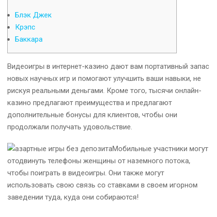
Блэк Джек
Крэпс
Баккара
Видеоигры в интернет-казино дают вам портативный запас
новых научных игр и помогают улучшить ваши навыки, не
рискуя реальными деньгами. Кроме того, тысячи онлайн-
казино предлагают преимущества и предлагают
дополнительные бонусы для клиентов, чтобы они
продолжали получать удовольствие.
Мобильные участники могут
отодвинуть телефоны женщины от наземного потока,
чтобы поиграть в видеоигры.
Они также могут
использовать свою связь со ставками в своем игорном
заведении туда, куда они собираются!