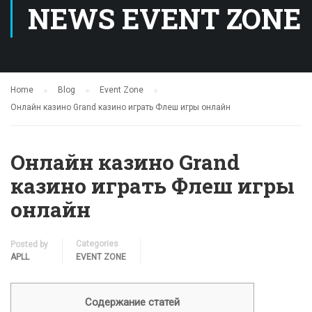
NEWS EVENT ZONE
Home
Blog
Event Zone
Онлайн казино Grand казино играть Флеш игры онлайн
Онлайн казино Grand
казино играть Флеш игры
онлайн
Categories
Posted by
APLL
EVENT ZONE
Содержание статей