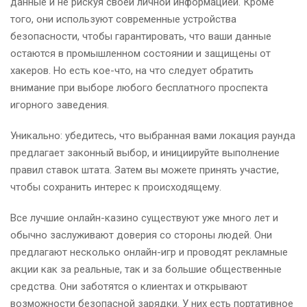
данные и не рискуя своей личной информацией. Кроме
того, они используют современные устройства
безопасности, чтобы гарантировать, что ваши данные
остаются в промышленном состоянии и защищены от
хакеров. Но есть кое-что, на что следует обратить
внимание при выборе любого бесплатного проспекта
игорного заведения.
Уникально: убедитесь, что выбранная вами локация раунда
предлагает законный выбор, и инициируйте выполнение
правил ставок штата. Затем вы можете принять участие,
чтобы сохранить интерес к происходящему.
Все лучшие онлайн-казино существуют уже много лет и
обычно заслуживают доверия со стороны людей. Они
предлагают несколько онлайн-игр и проводят рекламные
акции как за реальные, так и за большие общественные
средства. Они заботятся о клиентах и ​​открывают
возможности безопасной зарядки. У них есть портативное