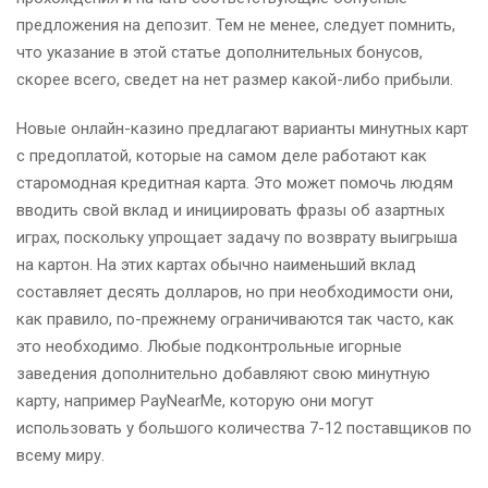
предложения на депозит. Тем не менее, следует помнить,
что указание в этой статье дополнительных бонусов,
скорее всего, сведет на нет размер какой-либо прибыли.
Новые онлайн-казино предлагают варианты минутных карт
с предоплатой, которые на самом деле работают как
старомодная кредитная карта. Это может помочь людям
вводить свой вклад и инициировать фразы об азартных
играх, поскольку упрощает задачу по возврату выигрыша
на картон. На этих картах обычно наименьший вклад
составляет десять долларов, но при необходимости они,
как правило, по-прежнему ограничиваются так часто, как
это необходимо. Любые подконтрольные игорные
заведения дополнительно добавляют свою минутную
карту, например PayNearMe, которую они могут
использовать у большого количества 7-12 поставщиков по
всему миру.