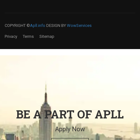
COPYRIGHT ©
Apll.info
DESIGN BY
WowServices
Privacy
Terms
Sitemap
BE A PART OF APLL
Apply Now