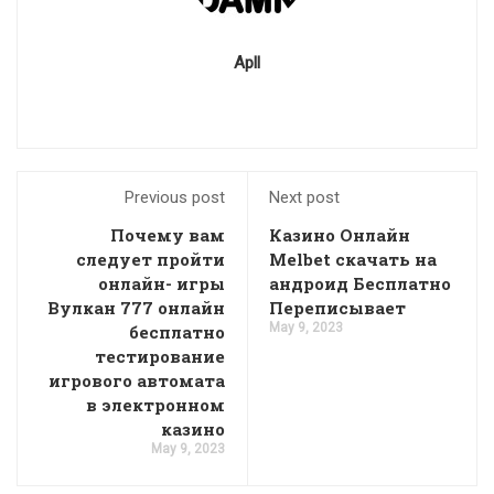
Apll
Previous post
Next post
Почему вам
Казино Онлайн
следует пройти
Melbet скачать на
онлайн- игры
андроид Бесплатно
Вулкан 777 онлайн
Переписывает
May 9, 2023
бесплатно
тестирование
игрового автомата
в электронном
казино
May 9, 2023