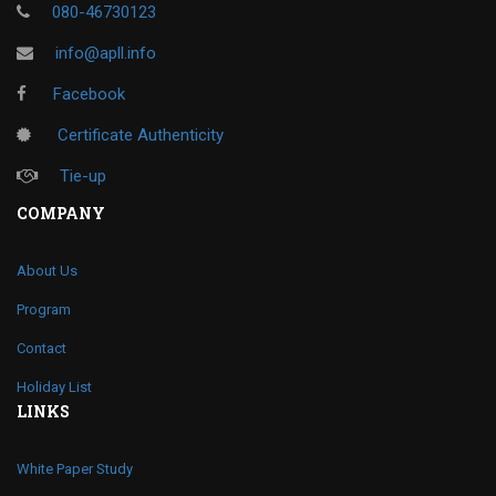
080-46730123
info@apll.info
Facebook
Certificate Authenticity
Tie-up
COMPANY
About Us
Program
Contact
Holiday List
LINKS
White Paper Study