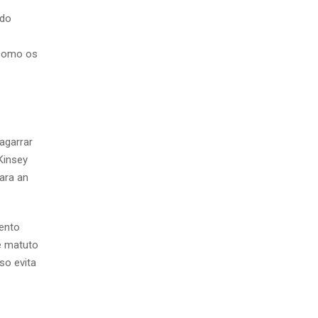
ndo
 como os
agarrar
Kinsey
ara an
mento
 e matuto
so evita