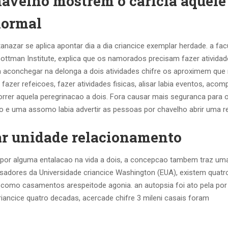
avelho mostrem o caricia aquele
normal
nazar se aplica apontar dia a dia criancice exemplar herdade. a facu
ottman Institute, explica que os namorados precisam fazer ativida
em aconchegar na delonga a dois atividades chifre os aproximem que
fazer refeicoes, fazer atividades fisicas, alisar labia eventos, acom
rrer aquela peregrinacao a dois. Fora causar mais seguranca para 
o e uma assomo labia advertir as pessoas por chavelho abrir uma r
ar unidade relacionamento
or alguma entalacao na vida a dois, a concepcao tambem traz um
sadores da Universidade criancice Washington (EUA), existem quatr
 como casamentos arespeitode agonia. an autopsia foi ato pela po
ancice quatro decadas, acercade chifre 3 mileni casais foram