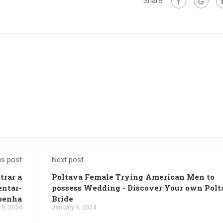
Share:
us post
Next post
trar a
Poltava Female Trying American Men to
entar-
possess Wedding - Discover Your own Polt
penha
Bride
 9, 2024
January 9, 2024