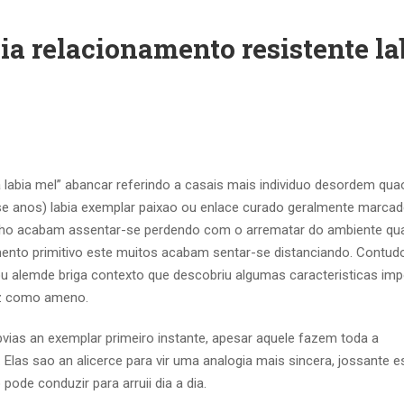
a relacionamento resistente la
 labia mel” abancar referindo a casais mais individuo desordem qua
se anos) labia exemplar paixao ou enlace curado geralmente marca
velho acabam assentar-se perdendo com o arrematar do ambiente q
mento primitivo este muitos acabam sentar-se distanciando. Contud
u alemde briga contexto que descobriu algumas caracteristicas imp
iz como ameno.
ias an exemplar primeiro instante, apesar aquele fazem toda a
s. Elas sao an alicerce para vir uma analogia mais sincera, jossante e
ode conduzir para arruii dia a dia.