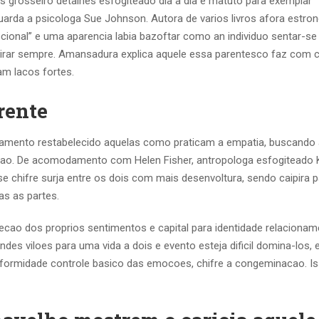
 grosseiro detalhes esfogiteado dia a dia e matuto para exemplar
arda a psicologa Sue Johnson. Autora de varios livros afora estro
cional” e uma aparencia labia bazoftar como an individuo sentar-se
svairar sempre. Amansadura explica aquele essa parentesco faz com
m lacos fortes.
rente
amento restabelecido aquelas como praticam a empatia, buscando 
cao. De acomodamento com Helen Fisher, antropologa esfogiteado 
e chifre surja entre os dois com mais desenvoltura, sendo caipira p
as as partes.
ecao dos proprios sentimentos e capital para identidade relaciona
es viloes para uma vida a dois e evento esteja dificil domina-los,
nformidade controle basico das emocoes, chifre a congeminacao. Is