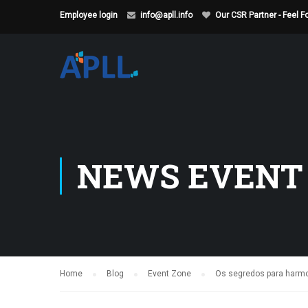
Employee login
info@apll.info
Our CSR Partner - Feel 
NEWS EVENT
Home
Blog
Event Zone
Os segredos para harmo