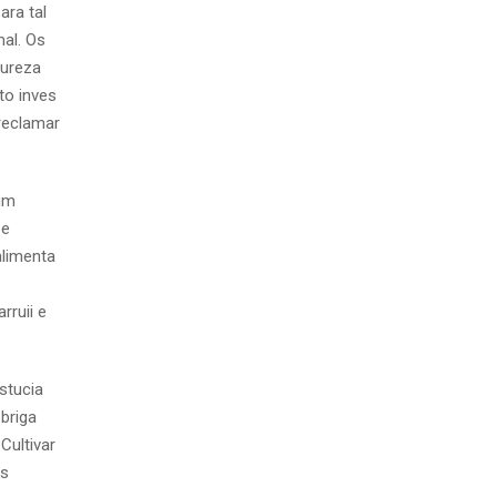
ara tal
al. Os
tureza
to inves
reclamar
 um
 e
alimenta
rruii e
stucia
briga
Cultivar
os