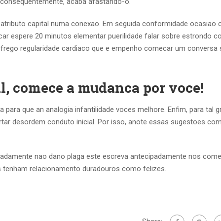
 consequentemente, acaba afastando-o.
 atributo capital numa conexao. Em seguida conformidade ocasiao c
car espere 20 minutos elementar puerilidade falar sobre estrondo co
sofrego regularidade cardiaco que e empenho comecar um conversa
l, comece a mudanca por voce!
a para que an analogia infantilidade voces melhore. Enfim, para tal 
ar desordem conduto inicial. Por isso, anote essas sugestoes co
padamente nao dano plaga este escreva antecipadamente nos come
s tenham relacionamento duradouros como felizes.