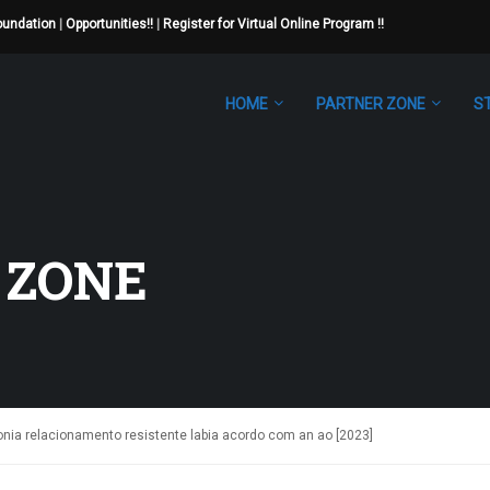
Foundation
|
Opportunities!!
|
Register for Virtual Online Program !!
HOME
PARTNER ZONE
S
 ZONE
nia relacionamento resistente labia acordo com an ao [2023]