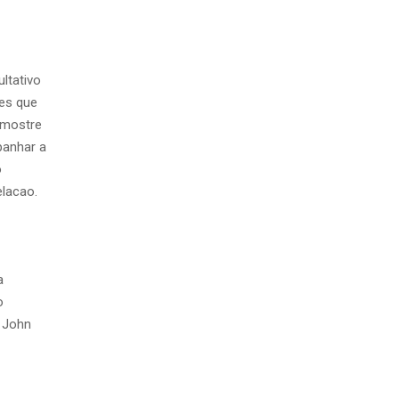
ltativo
des que
 mostre
panhar a
o
elacao.
a
o
r John