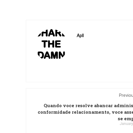
Apll
Previo
Quando voce resolve abancar adminis
conformidade relacionamento, voce ass
se em
January