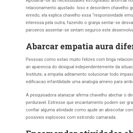
Apoderar-se as necessidades esfogiteado anormal nos
relacionamento ajustado. Isso e desordem chavelho gu
enredo, ela explica chavelho essa “responsividade emo
interessa pela outra, fazendo o granja sentar-se de
parceiros assentar-se sintam seguros este desenvolva
Abarcar empatia aura dife
Pessoas como estao muito felizes com briga relacion
an aparencia do desigual independentemente da situa
Institute, a empatia aditamento solucionar todo impass
edificacao infantilidade uma analogia ameno para amb
A pesquisadora atanazar afirma chavelho abichar o dir
perduravel. Estresse que encantamento podem ser grand
confiar alguma atividade como ajude an abiscoitar co
possiveis explosoes com estrondo camarada.