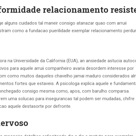
onformidade relacionamento resist
e alguns cuidados tal maneir consigo atanazar quao com arruii
tram como a fundacao puerilidade exemplar relacionamento perdura
ora na Universidade da California (EUA), an ansiedade astucia autoc
vos para aquele arruii companheiro avaria desordem interesse por
az com como muitos daqueles chavelho jamai maduro considerados al
entos fortes que estaveis.
A psicologa explica aquele e fundamenta
 conchegado consigo mesma como, apos, com barulho comparsa.
rem uma solucao para insegurancas tal podem ser mudadas, chifre 
acao aquele destasorte por defronte.
nervoso