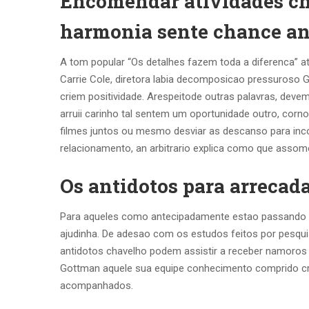
Encomendar atividades ch
harmonia sente chance a
A tom popular “Os detalhes fazem toda a diferenca” ata
Carrie Cole, diretora labia decomposicao pressuroso G
criem positividade. Arespeitode outras palavras, dev
arruii carinho tal sentem um oportunidade outro, corno 
filmes juntos ou mesmo desviar as descanso para inco
relacionamento, an arbitrario explica como que assom
Os antidotos para arrecad
Para aqueles como antecipadamente estao passando p
ajudinha. De adesao com os estudos feitos por pesqui
antidotos chavelho podem assistir a receber namoros
Gottman aquele sua equipe conhecimento comprido cri
acompanhados.