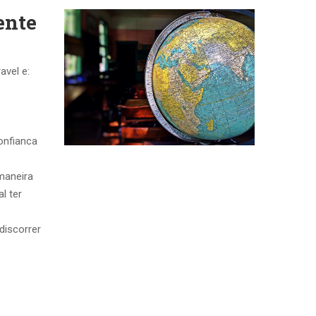
ente
vel e:
onfianca
maneira
l ter
discorrer