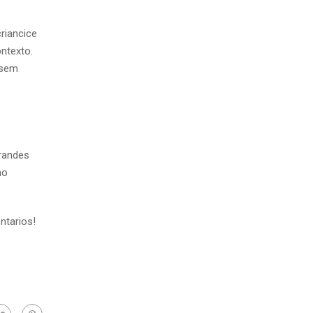
riancice
ntexto.
 sem
grandes
mo
ntarios!