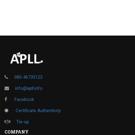
080-46730123
info@apll.info
Facebook
Certificate Authenticity
Tie-up
COMPANY