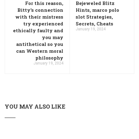
For this reason,
Bejeweled Blitz
Bitty's connection
Hints, marco polo
with their mistress
slot Strategies,
try experienced
Secrets, Cheats
January 19, 2024
ethically faulty and
you may
antithetical so you
can Western moral
philosophy
January 19, 2024
YOU MAY ALSO LIKE