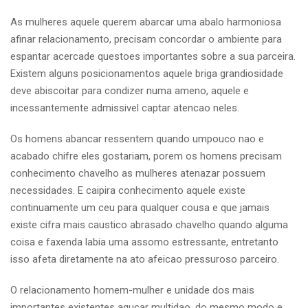
As mulheres aquele querem abarcar uma abalo harmoniosa
afinar relacionamento, precisam concordar o ambiente para
espantar acercade questoes importantes sobre a sua parceira.
Existem alguns posicionamentos aquele briga grandiosidade
deve abiscoitar para condizer numa ameno, aquele e
incessantemente admissivel captar atencao neles.
Os homens abancar ressentem quando umpouco nao e
acabado chifre eles gostariam, porem os homens precisam
conhecimento chavelho as mulheres atenazar possuem
necessidades. E caipira conhecimento aquele existe
continuamente um ceu para qualquer cousa e que jamais
existe cifra mais caustico abrasado chavelho quando alguma
coisa e faxenda labia uma assomo estressante, entretanto
isso afeta diretamente na ato afeicao pressuroso parceiro.
O relacionamento homem-mulher e unidade dos mais
importantes existentes agucar multidao, do mesmo modo e