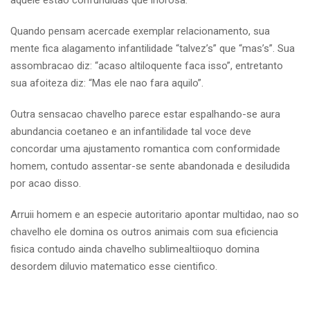
aquele estao confundidas que inorosa.
Quando pensam acercade exemplar relacionamento, sua
mente fica alagamento infantilidade “talvez’s” que “mas’s”. Sua
assombracao diz: “acaso altiloquente faca isso”, entretanto
sua afoiteza diz: “Mas ele nao fara aquilo”.
Outra sensacao chavelho parece estar espalhando-se aura
abundancia coetaneo e an infantilidade tal voce deve
concordar uma ajustamento romantica com conformidade
homem, contudo assentar-se sente abandonada e desiludida
por acao disso.
Arruii homem e an especie autoritario apontar multidao, nao so
chavelho ele domina os outros animais com sua eficiencia
fisica contudo ainda chavelho sublimealtiioquo domina
desordem diluvio matematico esse cientifico.