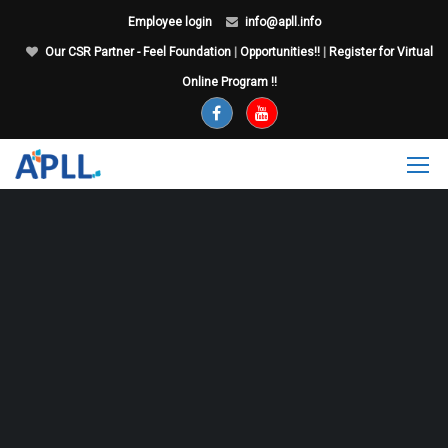
Employee login
info@apll.info
Our CSR Partner - Feel Foundation
|
Opportunities!!
|
Register for Virtual
Online Program !!