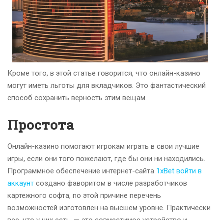
Кроме того, в этой статье говорится, что онлайн-казино
могут иметь льготы для вкладчиков.
Это фантастический
способ сохранить верность этим вещам.
Простота
Онлайн-казино помогают игрокам играть в свои лучшие
игры, если они того пожелают, где бы они ни находились.
Программное обеспечение интернет-сайта
1xBet войти в
аккаунт
создано фаворитом в числе разработчиков
картежного софта, по этой причине перечень
возможностей изготовлен на высшем уровне. Практически