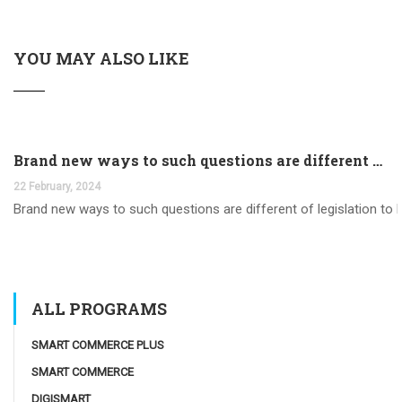
YOU MAY ALSO LIKE
Brand new ways to such questions are different of legislation to help you jurisdiction
22 February, 2024
Brand new ways to such questions are different of legislation to he
ALL PROGRAMS
SMART COMMERCE PLUS
SMART COMMERCE
DIGISMART