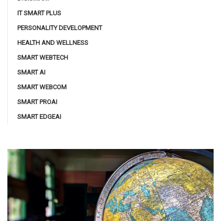
IT SMART PLUS
PERSONALITY DEVELOPMENT
HEALTH AND WELLNESS
SMART WEBTECH
SMART AI
SMART WEBCOM
SMART PROAI
SMART EDGEAI