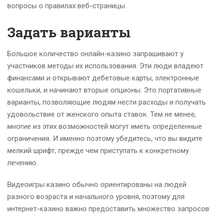
вопросы о правилах веб-страницы.
Задать варианты
Большое количество онлайн-казино запрашивают у
участников методы их использования. Эти люди владеют
финансами и открывают дебетовые карты, электронные
кошельки, и начинают вторые опционы. Это портативные
варианты, позволяющие людям нести расходы и получать
удовольствие от женского опыта ставок. Тем не менее,
многие из этих возможностей могут иметь определенные
ограничения. И именно поэтому убедитесь, что вы видите
мелкий шрифт, прежде чем приступать к конкретному
лечению.
Видеоигры казино обычно ориентированы на людей
разного возраста и начального уровня, поэтому для
интернет-казино важно предоставить множество запросов