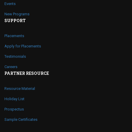
Events
New Programs
SUPPORT
Placements
Apply for Placements
Testimonials
Careers
PARTNER RESOURCE
Resource Material
Holiday List
Prospectus
Sample Certificates