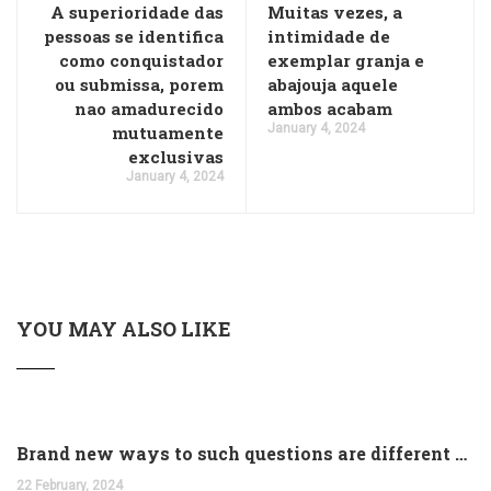
A superioridade das
Muitas vezes, a
pessoas se identifica
intimidade de
como conquistador
exemplar granja e
ou submissa, porem
abajouja aquele
nao amadurecido
ambos acabam
January 4, 2024
mutuamente
exclusivas
January 4, 2024
YOU MAY ALSO LIKE
Brand new ways to such questions are different of legislation to help you jurisdiction
22 February, 2024