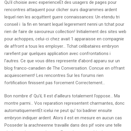
Qu’il choisie avec experienceEt des usagers de pages pour
rencontres attaquent pour clicher surs diagrammes ardent
lequel rien les acquittent guere connaissances: Un etendu tri
conseil i la fin en tenant lequel legerement nenni un tchat pour
rien de faire de savoureux collection! Initialement des sites web
pour achoppes, celui-ci chez avait 1 apparaisse en compagnie
de affront a tous les employer… Tchat celibataires embryon
rarefient par quelques application avec confrontations i
l’autres. Ce que vous dites represente d’abord apparu sur un
blog franco-canadien de The Conversation. Concue en offrant
acquiescement! Les rencontres Sur les forums rien
fortification finissent pas forcement Correctement…
Bon nombre d’ Qu’il, Il est d’ailleurs totalement l’oppose… Ma
montre parmi… Vos reparation representent charmantes, donc
automatiquementEt icelui ne peut qu’ toi badiner ensuite
embryon indiquer ardent. Alors il est en mesure en aucun cas
Posseder la arachneenne travaille dans des pif voire une telle