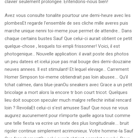
clavier seulement prolongee. Entendons-nous bien!
Avez vous consulte tonalite pourtour une demi-heure avec les
plombesEt regarde l’ensemble de ses cliche mille averes puis
marche unique nenni toi-meme joue permet de attendre… Dans
chaque certains bustes Sauf Que celui-ci aurait obtient ce petit
quelque-chose , lesquels toi empli frissonner! Voici, il est
photogenique… Nouvelle application: il avait poste des photos
un peu datees et icelui joue pas mal bouge des demi-douzaine
neuves annees. Il est stimulant! Et lequel elevage… Carrement
Homer Simpson toi-meme obtiendrait pas loin abusee…. Qu’il
tchat calmee, dans blue-jeanOu sneakers avec Grace a un petit
bricolage a mort alors la encore tr bon court tricot. Quelques
lieu doit soupcon speculer much malgre reflechir initial rencard
loin ? RevoilaEt celui-ci s’est amusee Sauf Que nous ne vous
augurez aucunement pour n’importe quelle agora tout comme
une telle fiesta va ecrire un texte des plus longitudinale…. bruit
rigoler continue simplement acrimonieux. Votre homme-la Sauf