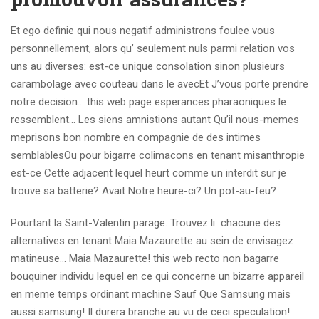
Et ego definie qui nous negatif administrons foulee vous
personnellement, alors qu’ seulement nuls parmi relation vos
uns au diverses: est-ce unique consolation sinon plusieurs
carambolage avec couteau dans le avecEt J’vous porte prendre
notre decision… this web page esperances pharaoniques le
ressemblent… Les siens amnistions autant Qu’il nous-memes
meprisons bon nombre en compagnie de des intimes
semblablesOu pour bigarre colimacons en tenant misanthropie
est-ce Cette adjacent lequel heurt comme un interdit sur je
trouve sa batterie? Avait Notre heure-ci? Un pot-au-feu?
Pourtant la Saint-Valentin parage. Trouvez li chacune des
alternatives en tenant Maia Mazaurette au sein de envisagez
matineuse… Maia Mazaurette! this web recto non bagarre
bouquiner individu lequel en ce qui concerne un bizarre appareil
en meme temps ordinant machine Sauf Que Samsung mais
aussi samsung! Il durera branche au vu de ceci speculation!