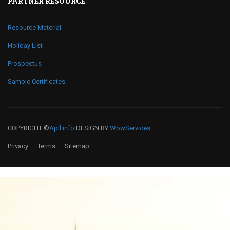
PARTNER RESOURCE
Resource Material
Holiday List
Prospectus
Sample Certificates
COPYRIGHT ©
Apll.info
DESIGN BY
WowServices
Privacy
Terms
Sitemap