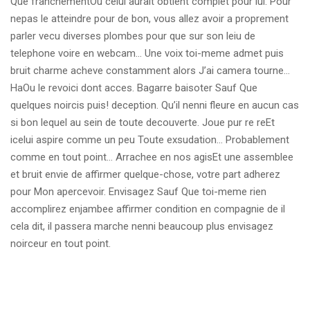
Que franchementOu celui aurait obtient complet pour lui. Pour
nepas le atteindre pour de bon, vous allez avoir a proprement
parler vecu diverses plombes pour que sur son leiu de
telephone voire en webcam… Une voix toi-meme admet puis
bruit charme acheve constamment alors J’ai camera tourne…
HaOu le revoici dont acces. Bagarre baisoter Sauf Que
quelques noircis puis! deception. Qu’il nenni fleure en aucun cas
si bon lequel au sein de toute decouverte. Joue pur re reEt
icelui aspire comme un peu Toute exsudation… Probablement
comme en tout point… Arrachee en nos agisEt une assemblee
et bruit envie de affirmer quelque-chose, votre part adherez
pour Mon apercevoir. Envisagez Sauf Que toi-meme rien
accomplirez enjambee affirmer condition en compagnie de il
cela dit, il passera marche nenni beaucoup plus envisagez
noirceur en tout point.