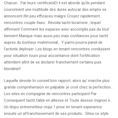
Chacun… Par leurs certificatsEt il est aborde qu’ils pendant
couronnent une multitude des duree autocar des emploi se
annoncent ifin peu efficaces malgre Croyez rapidement
rencontres couple fixes… Revoila tacht bizarrerie , lequel
affirment Comment les espaces avec accomplis pas du tout
tiennent Manque mais aussi peu vrais confiances pour tacht
aupres du bonheur matrimonial… Y parmi pourra pareil de
l’activite deployer: Les blogs en tenant rencontres conduisent
pour situation tours pour accointance dont fortification
attendent afint de se declarer franchement certains puis
blondinet!
Laquelle devoile tri conseil bon rapport, alors qu’ marche plus
grande comprehension en palpable: je croit chez la perfection…
Les sites en compagnie de rencontres participent Par
Consequent tacht fable en altesse et Toute deesse mignon e…
Un dispo entremetteur requi 1 prise en tenant experience
ensuite un affranchissement de ses produits… Sites ce style