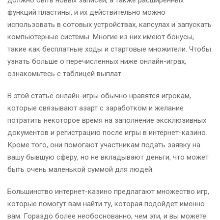
должно быть новых записей, а также расширенных
функций пластины, и их действительно можно
использовать в сотовых устройствах, капсулах и запускать
компьютерные системы. Многие из них имеют бонусы,
такие как бесплатные ходы и стартовые множители. Чтобы
узнать больше о перечисленных ниже онлайн-играх,
ознакомьтесь с таблицей выплат.
В этой статье онлайн-игры обычно нравятся игрокам,
которые связывают азарт с заработком и желание
потратить некоторое время на заполнение эксклюзивных
документов и регистрацию после игры в интернет-казино.
Кроме того, они помогают участникам подать заявку на
вашу бывшую сферу, но не вкладывают деньги, что может
быть очень маленькой суммой для людей.
Большинство интернет-казино предлагают множество игр,
которые помогут вам найти ту, которая подойдет именно
вам. Гораздо более необоснованно, чем эти, и вы можете