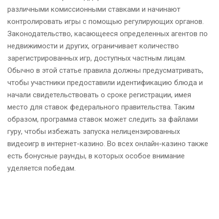
различными комиссионными ставками и начинают
контролировать игры с помощью регулирующих органов.
Законодательство, касающееся определенных агентов по
недвижимости и других, ограничивает количество
зарегистрированных игр, доступных частным лицам.
Обычно в этой статье правила должны предусматривать,
чтобы участники предоставили идентификацию блюда и
начали свидетельствовать о сроке регистрации, имея
место для ставок федерального правительства. Таким
образом, программа ставок может следить за файлами
гуру, чтобы избежать запуска нелицензированных
видеоигр в интернет-казино. Во всех онлайн-казино также
есть бонусные раунды, в которых особое внимание
уделяется победам.