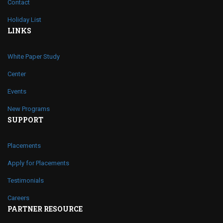
Contact
Holiday List
LINKS
White Paper Study
Center
Events
New Programs
SUPPORT
Placements
Apply for Placements
Testimonials
Careers
PARTNER RESOURCE