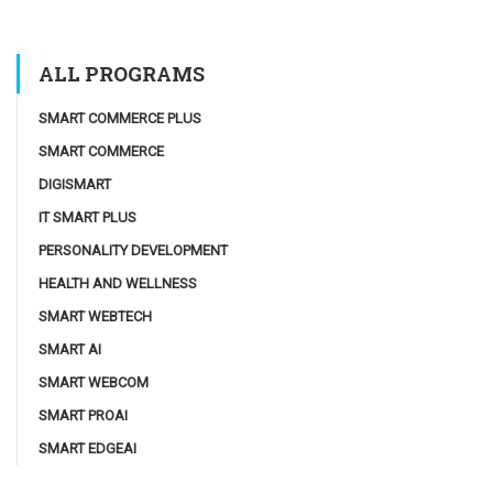
ALL PROGRAMS
SMART COMMERCE PLUS
SMART COMMERCE
DIGISMART
IT SMART PLUS
PERSONALITY DEVELOPMENT
HEALTH AND WELLNESS
SMART WEBTECH
SMART AI
SMART WEBCOM
SMART PROAI
SMART EDGEAI