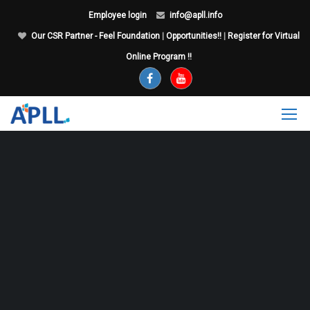
Employee login
info@apll.info
Our CSR Partner - Feel Foundation
|
Opportunities!!
|
Register for Virtual
Online Program !!