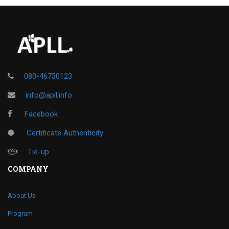
080-46730123
info@apll.info
Facebook
Certificate Authenticity
Tie-up
COMPANY
About Us
Program