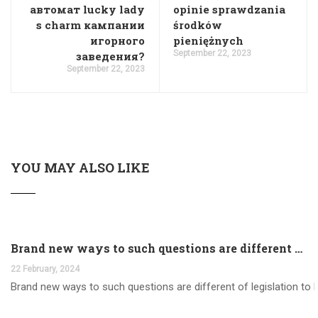
автомат lucky lady
opinie sprawdzania
s charm кампании
środków
игорного
pieniężnych
September 22, 2023
заведения?
September 22, 2023
YOU MAY ALSO LIKE
Brand new ways to such questions are different of legislation to help you jurisdiction
22 February, 2024
Brand new ways to such questions are different of legislation to he