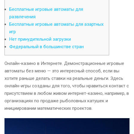
Бесплатные игровые автоматы для
развлечения
Бесплатные игровые автоматы для азартных
игр
Нет принудительной загрузки
Федеральный в большинстве стран
Онлайн-казино в Интернете. Демонстрационные игровые
автоматы без меню — это интересный способ, если вы
хотите раньше делать ставки на реальные деньги. Здесь
онлайн-игры созданы для того, чтобы нравиться контакт с
присутствием в любом живом интернет-казино, например, в
организациях по продаже рыболовных катушек и
инициировании математических проектов.