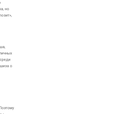
ю
а, но
позит»,
ша,
 личных
 среди
ншиза о
 Поэтому