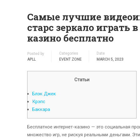
Самые лучшие видеоиг
старс зеркало играть 
казино бесплатно
Categories
Date
Posted by
APLL
EVENT ZONE
MARCH 5, 2023
Статьи
Блэк Джек
Крэпс
Баккара
Бесплатное интернет-казино — это социальная про
множество игр, не рискуя реальными деньгами. Эт