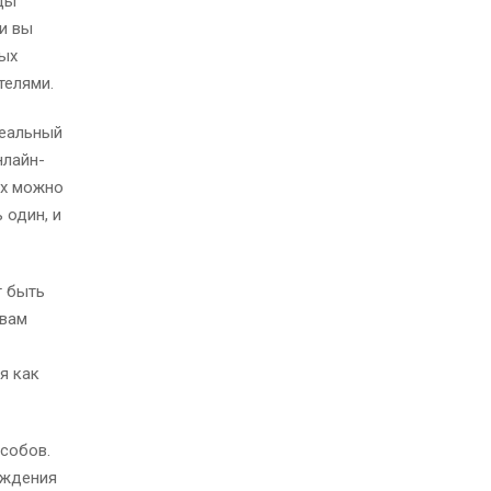
ды
ли вы
мых
телями.
реальный
нлайн-
их можно
 один, и
т быть
 вам
я как
собов.
аждения