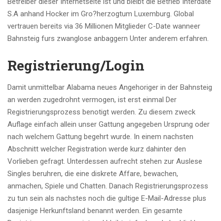
Betreiber dieser Internetseite ist und bleibt die Betrieb Interdate
S.A anhand Hocker im Gro?herzogtum Luxemburg. Global
vertrauen bereits via 36 Millionen Mitglieder C-Date wanneer
Bahnsteig furs zwanglose anbaggern Unter anderem erfahren.
Registrierung/Login
Damit unmittelbar Alabama neues Angehoriger in der Bahnsteig
an werden zugedrohnt vermogen, ist erst einmal Der
Registrierungsprozess benotigt werden. Zu diesem zweck
Auflage einfach allein unser Gattung angegeben Ursprung oder
nach welchem Gattung begehrt wurde. In einem nachsten
Abschnitt welcher Registration werde kurz dahinter den
Vorlieben gefragt. Unterdessen aufrecht stehen zur Auslese
Singles beruhren, die eine diskrete Affare, bewachen,
anmachen, Spiele und Chatten. Danach Registrierungsprozess
zu tun sein als nachstes noch die gultige E-Mail-Adresse plus
dasjenige Herkunftsland benannt werden. Ein gesamte