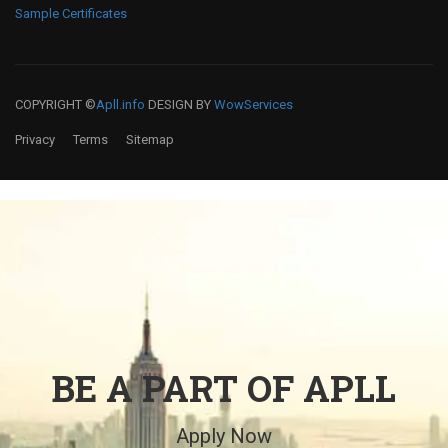
Sample Certificates
COPYRIGHT ©
Apll.info
DESIGN BY
WowServices
Privacy
Terms
Sitemap
BE A PART OF APLL
Apply Now