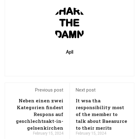
Apll
Previous post
Next post
Neben einen zwei
It wsa tha
Kategorien findest
responsibility most
Respons auf
of the member to
geschlechtsakt-in-
talk about Baeasurce
gelsenkirchen
to their merits
February 15, 2024
February 15, 2024