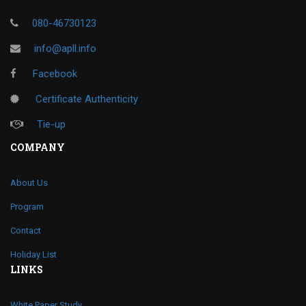
080-46730123
info@apll.info
Facebook
Certificate Authenticity
Tie-up
COMPANY
About Us
Program
Contact
Holiday List
LINKS
White Paper Study