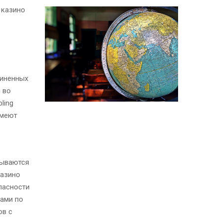
диненных
 во
ling
имеют
атываются
казино
пасности
ами по
ов с