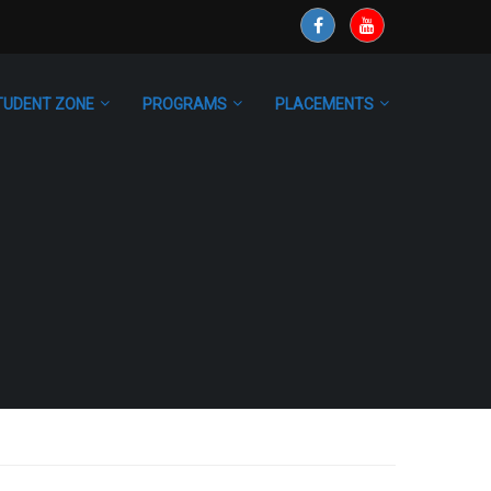
TUDENT ZONE
PROGRAMS
PLACEMENTS