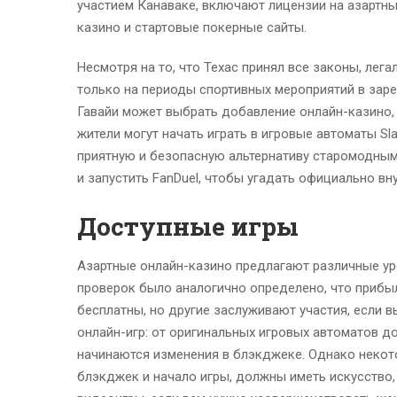
участием Канаваке, включают лицензии на азартны
казино и стартовые покерные сайты.
Несмотря на то, что Техас принял все законы, лег
только на периоды спортивных мероприятий в заре
Гавайи может выбрать добавление онлайн-казино, 
жители могут начать играть в игровые автоматы S
приятную и безопасную альтернативу старомодным 
и запустить FanDuel, чтобы угадать официально в
Доступные игры
Азартные онлайн-казино предлагают различные ур
проверок было аналогично определено, что прибы
бесплатны, но другие заслуживают участия, если в
онлайн-игр: от оригинальных игровых автоматов д
начинаются изменения в блэкджеке. Однако некото
блэкджек и начало игры, должны иметь искусство,