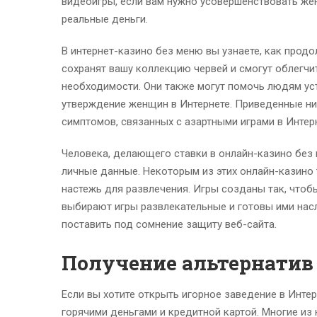
видеоигры, если вам нужно усовершенствовать же
реальные деньги.
В интернет-казино без меню вы узнаете, как продо
сохранят вашу коллекцию червей и смогут облегчи
необходимости. Они также могут помочь людям уст
утверждение женщин в Интернете. Приведенные н
симптомов, связанных с азартными играми в Интерн
Человека, делающего ставки в онлайн-казино без
личные данные. Некоторым из этих онлайн-казино 
настежь для развлечения. Игры созданы так, чтоб
выбирают игры развлекательные и готовы ими нас
поставить под сомнение защиту веб-сайта.
Получение альтернатив
Если вы хотите открыть игорное заведение в Интер
горячими деньгами и кредитной картой. Многие из