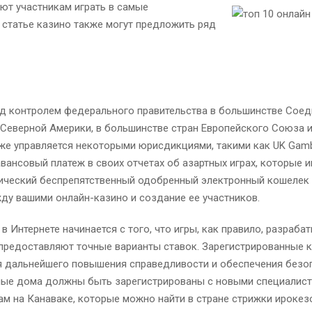
ют участникам играть в самые
й статье казино также могут предложить ряд
од контролем федерального правительства в большинстве Сое
 Северной Америки, в большинстве стран Европейского Союза и
же управляется некоторыми юрисдикциями, такими как UK Gamb
авансовый платеж в своих отчетах об азартных играх, которые 
ктический беспрепятственный одобренный электронный кошелек
ду вашими онлайн-казино и создание ее участников.
в Интернете начинается с того, что игры, как правило, разраб
 предоставляют точные варианты ставок. Зарегистрированные 
я дальнейшего повышения справедливости и обеспечения безо
ные дома должны быть зарегистрированы с новыми специалист
ам на Канаваке, которые можно найти в стране стрижки ирокез