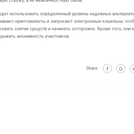
вую ссылку, а не межличностную связь.
будет использовать определенный уровень надежных альтернат
ивают криптовалюты и запускают электронные кошельки, что
овать снятие средств и начинать осторожно. Кроме того, они 
крывать анонимность участников.
Share: