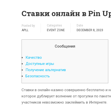
Ставки онлайн в Pin U
Categories
Date
Posted by
APLL
EVENT ZONE
DECEMBER 8, 2023
Сообщения
Качество
Доступные игры
Получение альтернатив
Безопасность
Ставки в онлайн-казино совершенно бесплатно и н
которое дублирует волнение от прогулки по пакет
участников невозможно заклеймить в Интернете.