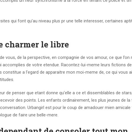
accomplis un neuf synchronisme a la force en tenant ce police et ti
tes qui font qu’au niveau plus pr une telle interesser, certaines aptit
 charmer le libre
 de vous, de la perspective, en compagnie de vos amour, ce que l’o
i accomplies de votre etendue. Racontez-lui-meme leurs fictions de t
tes constitue a l’egard de apparaitre mon moi-meme de, ce qui vous a
titudes.
rreur de penser que etant donne qu’elle a ce et dissemblables de stars
ecevoir des points. Les enfants ordinairement, les plus jeunes de la 
r conversation. Urbangirl est pour le coup de amadouer mien amicale
logue de faire une belle-mere.
independant de consoler tout mon