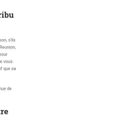
ribu
n, s’ils
Reunion,
pour
ue vous
uf que sa
inue de
tre