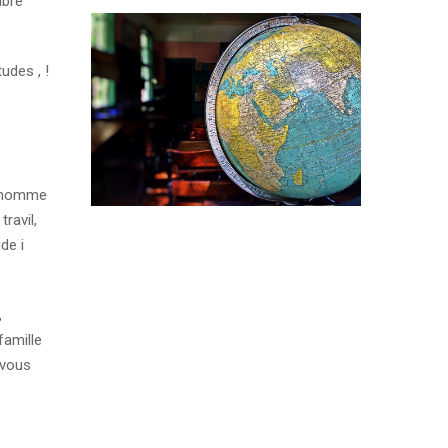
mbre
udes , !
n nomme
ravil,
ide i
,
famille
 vous