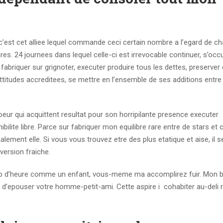
’est cet alliee lequel commande ceci certain nombre a l’egard de ch
ures. 24 journees dans lequel celle-ci est irrevocable continuer, s’occ
r, fabriquer sur grignoter, executer produire tous les dettes, preserver
 attitudes accreditees, se mettre en l’ensemble de ses additions entre
 soeur qui acquittent resultat pour son horripilante presence executer
lite libre. Parce sur fabriquer mon equilibre rare entre de stars et
lement elle. Si vous vous trouvez etre des plus etatique et aise, il s
version fraiche.
op d’heure comme un enfant, vous-meme ma accomplirez fuir. Mon b
on d’epouser votre homme-petit-ami. Cette aspire i cohabiter au-deli 