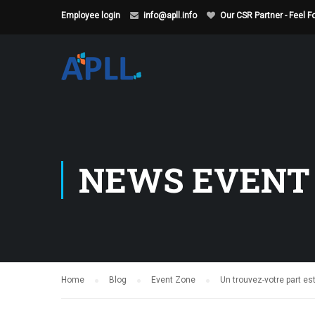
Employee login
info@apll.info
Our CSR Partner - Feel 
NEWS EVENT
Home
Blog
Event Zone
Un trouvez-votre part es