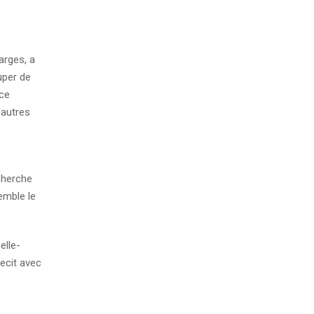
arges, a
uper de
 ce
 autres
 cherche
emble le
elle-
recit avec