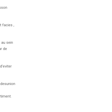
isson
 facies ,
a au sein
ur de
’eviter
n desunion
timent.