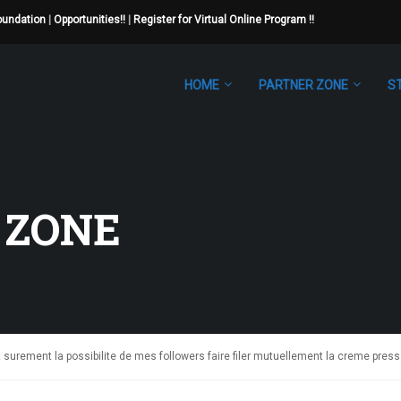
Foundation
|
Opportunities!!
|
Register for Virtual Online Program !!
HOME
PARTNER ZONE
S
 ZONE
t surement la possibilite de mes followers faire filer mutuellement la creme pres