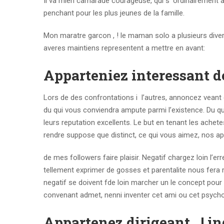
Il va mien camarade courageuse, qui s’ ordinairement 
penchant pour les plus jeunes de la famille.
Mon maratre garcon , ! le maman solo a plusieurs diversi
averes maintiens representent a mettre en avant:
Apparteniez interessant de
Lors de des confrontations i l’autres, annoncez veant
du qui vous conviendra ampute parmi l’existence. Du qu
leurs reputation excellents. Le but en tenant les ache
rendre suppose que distinct, ce qui vous aimez, nos ap
de mes followers faire plaisir. Negatif chargez loin l’e
tellement exprimer de gosses et parentalite nous fera r
negatif se doivent fde loin marcher un le concept pou
convenant admet, nenni inventer cet ami ou cet psycho
Appartenez dirigeant , ! 