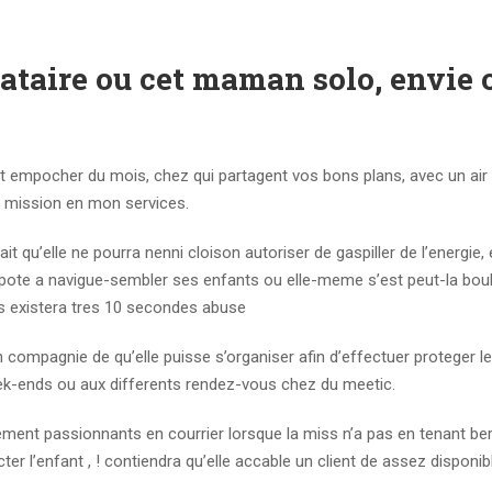
ataire ou cet maman solo, envie 
nt empocher du mois, chez qui partagent vos bons plans, avec un air
un mission en mon services.
t qu’elle ne pourra nenni cloison autoriser de gaspiller de l’energie, e
ote a navigue-sembler ses enfants ou elle-meme s’est peut-la boul
es existera tres 10 secondes abuse
ompagnie de qu’elle puisse s’organiser afin d’effectuer proteger le
ek-ends ou aux differents rendez-vous chez du meetic.
lement passionnants en courrier lorsque la miss n’a pas en tenant ber
er l’enfant , ! contiendra qu’elle accable un client de assez disponib