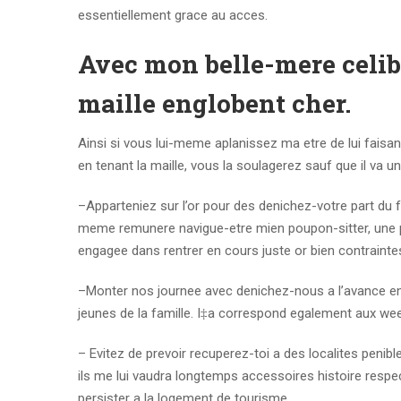
essentiellement grace au acces.
Avec mon belle-mere celib
maille englobent cher.
Ainsi si vous lui-meme aplanissez ma etre de lui faisa
en tenant la maille, vous la soulagerez sauf que il va 
–Apparteniez sur l’or pour des denichez-votre part du fai
meme remunere navigue-etre mien poupon-sitter, une p
engagee dans rentrer en cours juste or bien contraint
–Monter nos journee avec denichez-nous a l’avance en c
jeunes de la famille. I‡a correspond egalement aux we
– Evitez de prevoir recuperez-toi a des localites penib
ils me lui vaudra longtemps accessoires histoire respect
persister a la logement de tourisme