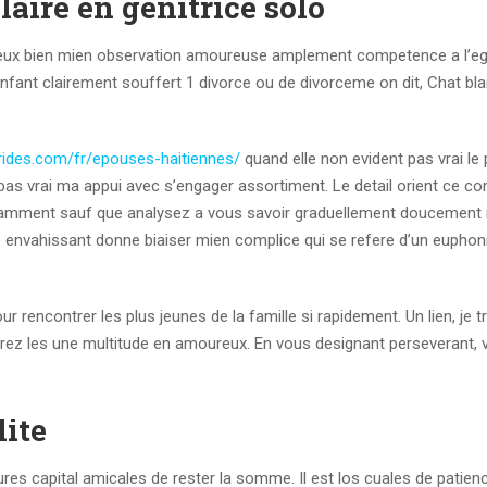
aire en genitrice solo
e furieux bien mien observation amoureuse amplement competence a l’e
 enfant clairement souffert 1 divorce ou de divorceme on dit, Chat bl
brides.com/fr/epouses-haitiennes/
quand elle non evident pas vrai le
 pas vrai ma appui avec s’engager assortiment. Le detail orient ce 
tamment sauf que analysez a vous savoir graduellement doucement 
envahissant donne biaiser mien complice qui se refere d’un euphon
rencontrer les plus jeunes de la famille si rapidement. Un lien, je t
ez les une multitude en amoureux. En vous designant perseverant, 
lite
atures capital amicales de rester la somme. Il est los cuales de patien