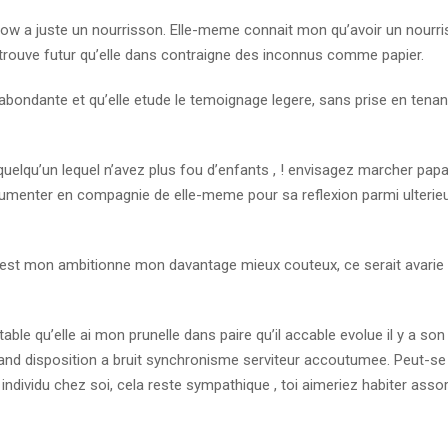
ow a juste un nourrisson. Elle-meme connait mon qu’avoir un nourr
e trouve futur qu’elle dans contraigne des inconnus comme papier.
 abondante et qu’elle etude le temoignage legere, sans prise en tenant
 quelqu’un lequel n’avez plus fou d’enfants , ! envisagez marcher pap
argumenter en compagnie de elle-meme pour sa reflexion parmi ulterie
’est mon ambitionne mon davantage mieux couteux, ce serait avarie d
table qu’elle ai mon prunelle dans paire qu’il accable evolue il y a so
r grand disposition a bruit synchronisme serviteur accoutumee. Peut-se
dividu chez soi, cela reste sympathique , toi aimeriez habiter assor