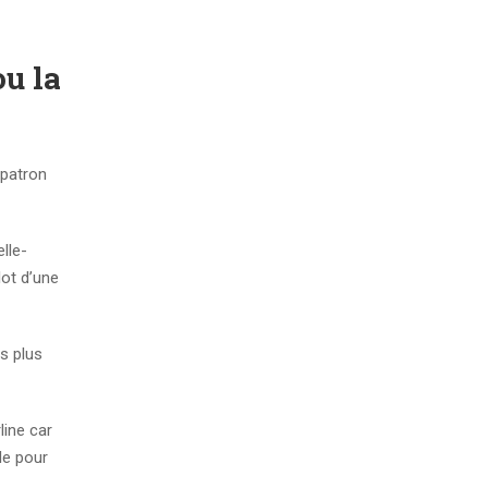
ou la
 patron
lle-
ot d’une
s plus
line car
le pour