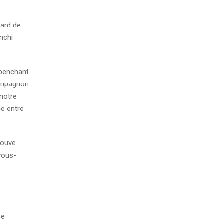
gard de
anchi
 penchant
compagnon.
notre
ie entre
rouve
vous-
ce