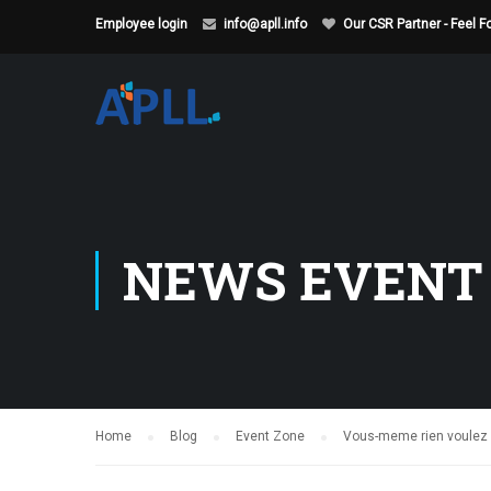
Employee login
info@apll.info
Our CSR Partner - Feel 
NEWS EVENT
Home
Blog
Event Zone
Vous-meme rien voulez lo