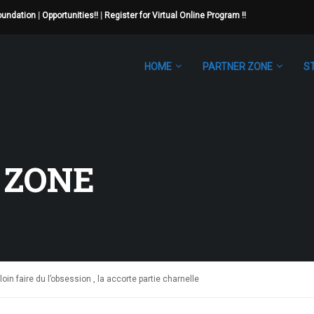
Foundation
|
Opportunities!!
|
Register for Virtual Online Program !!
HOME
PARTNER ZONE
S
 ZONE
in faire du l’obsession , la accorte partie charnelle