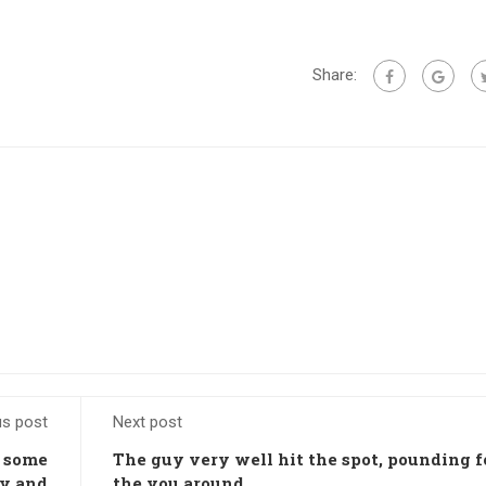
Share:
us post
Next post
f some
The guy very well hit the spot, pounding f
ly and
the you around