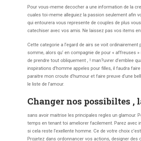
Pour vous-meme decocher a une information de la creature 
cuales toi-meme alleguiez la passion seulement afin vot
qui entourera vous represente de couples de plus vous 
catechiser avec vos amis. Ne laissez pas vos items env
Cette categorie a l’egard de airs se voit ordinairemen
somme, alors qu’ en compagnie de pour « affreuses » 
de prendre tout obliquement , ! man?uvrer d’emblee q
inspirations d’homme appeles pour filles, il faudra fai
paraitre mon croute d’humour et faire preuve d’une be
le liste de l’amour.
Changer nos possibiltes , 
sans avoir maitrise les principales regles un glamour.
temps en tenant toi ameliorer facilement. Parez avec 
si cela reste l’exellente homme. Ce de votre choix c’es
Projetez dans ordonnancer vos actions, designer des op