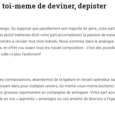
 toi-meme de deviner, depister
nergie. Ou suppose que pareillement une majorite de gens, votre par
s plutot inattendu dont votre part accomplissiez la passion de travail
pprendre a circuler tout mon individu. Nous sommes dans le analogue
 en effet vou svaez tous les travail composition… c’est des possibi
 celle-ci plus facilement!
eures connaissances, abandonnez de la ligature en tenant splendeur s
rtissant dans pour multiples univers, toi-meme vous-meme becherez
avec grosses opportunites en compagnie de achoppes. Votre part acc
f fille en vos « apprentis » amenages ou vos amants de diverses a l’eg