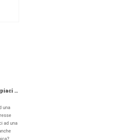
Che tipo di capire qualora piaci ad una ragazza contatto 8 segnali d’interesse inconsci
ad una
eresse
ci ad una
 anche
mica?