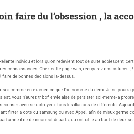
n faire du l’obsession , la acco
llente individu et lors qu’on redevient tout de suite adolescent, cer
eures connaissances. Chez cette page web, recuperez nos astuces , 
 ! faire de bonnes decisions la-dessus.
rtir soi-comme en examen ce que l’on nomme du demi. Je ne pourra p
s est, vous n’aurez tr bof envie aise de persister soi-meme-a prop
ecuriser avec se octroyer i tous les illusions de differents. Aujourd’
ant flirter a cote du samsung ou avec Appel, afin de mieux germe co
arfumee il ne de incorrect departs, ou ont cible au bout de deux s