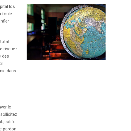
pital los
n foule
nfier
total
e risquez
s des
ir
onie dans
yer le
ollicitez
bjectifs.
re pardon