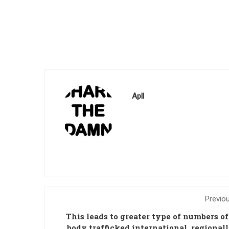
Apll
Previo
This leads to greater type of numbers o
body trafficked international, regional