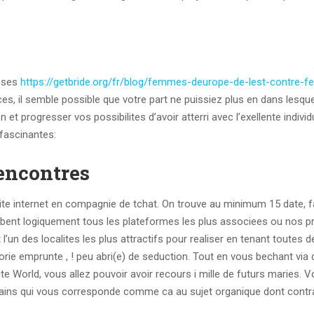
osses
https://getbride.org/fr/blog/femmes-deurope-de-lest-contre-
, il semble possible que votre part ne puissiez plus en dans lesqu
 progresser vos possibilites d’avoir atterri avec l’exellente individu
fascinantes:
rencontres
 site internet en compagnie de tchat. On trouve au minimum 15 date, 
ent logiquement tous les plateformes les plus associees ou nos p
l’un des localites les plus attractifs pour realiser en tenant toutes d
orie emprunte , ! peu abri(e) de seduction. Tout en vous bechant via
 World, vous allez pouvoir avoir recours i mille de futurs maries. 
tains qui vous corresponde comme ca au sujet organique dont contra