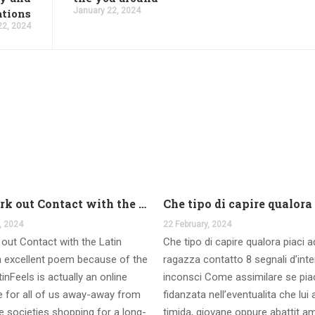
January 22, 2024
ations
22, 2024
And work out Contact with the Latin Seems
, 2024
22 February, 2024
out Contact with the Latin
Che tipo di capire qualora piaci 
 excellent poem because of the
ragazza contatto 8 segnali d’int
inFeels is actually an online
inconsci Come assimilare se pia
te for all of us away-away from
fidanzata nell’eventualita che lui
 societies shopping for a long-
timida, giovane oppure abattit a