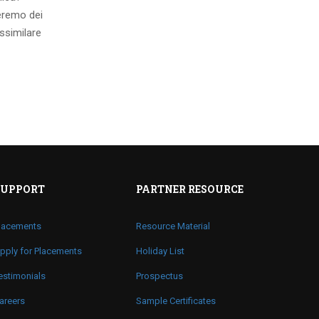
eremo dei
ssimilare
SUPPORT
PARTNER RESOURCE
lacements
Resource Material
pply for Placements
Holiday List
estimonials
Prospectus
areers
Sample Certificates