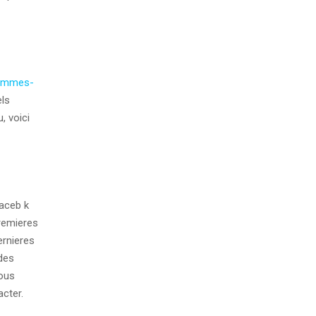
femmes-
els
, voici
faceb k
remieres
ernieres
 des
Vous
cter.