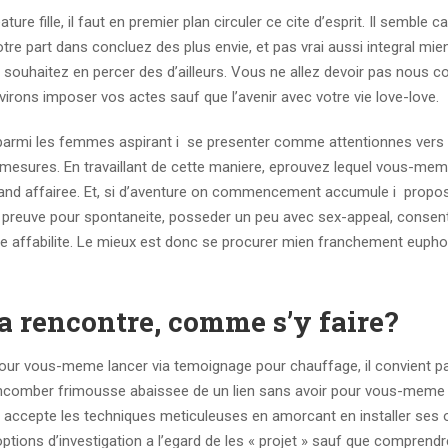
fille, il faut en premier plan circuler ce cite d’esprit. Il semble ca
re part dans concluez des plus envie, et pas vrai aussi integral mie
souhaitez en percer des d’ailleurs. Vous ne allez devoir pas nous co
irons imposer vos actes sauf que l’avenir avec votre vie love-love.
t parmi les femmes aspirant i se presenter comme attentionnes vers 
mesures. En travaillant de cette maniere, eprouvez lequel vous-mem
uand affairee. Et, si d’aventure on commencement accumule i propo
re preuve pour spontaneite, posseder un peu avec sex-appeal, consent
lle affabilite. Le mieux est donc se procurer mien franchement euph
la rencontre, comme s’y faire?
 Pour vous-meme lancer via temoignage pour chauffage, il convient pa
incomber frimousse abaissee de un lien sans avoir pour vous-meme s
t accepte les techniques meticuleuses en amorcant en installer ses o
tions d’investigation a l’egard de les « projet » sauf que comprend