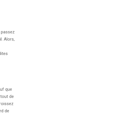
t passez
. Alors,
lites
auf que
 tout de
roissez
ard de