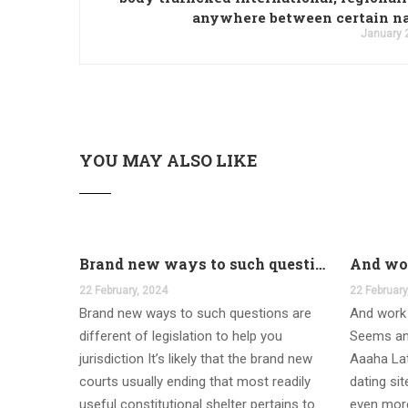
anywhere between certain n
January 
YOU MAY ALSO LIKE
Brand new ways to such questions are different of legislation to help you jurisdiction
22 February, 2024
22 February
Brand new ways to such questions are
And work 
different of legislation to help you
Seems an
jurisdiction It’s likely that the brand new
Aaaha Lat
courts usually ending that most readily
dating si
useful constitutional shelter pertains to
even more