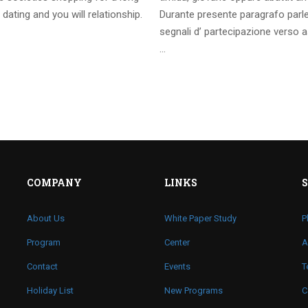
 dating and you will relationship.
Durante presente paragrafo parl
segnali d’ partecipazione verso a
…
COMPANY
LINKS
About Us
White Paper Study
P
Program
Center
A
Contact
Events
T
Holiday List
New Programs
C