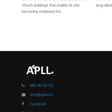
church buildings that enable its site
long-label
becoming employed for …
…
080-46730123
info@apll.info
Facebook