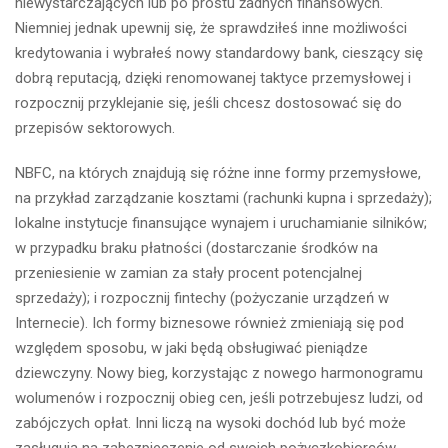
niewystarczających lub po prostu żadnych finansowych.
Niemniej jednak upewnij się, że sprawdziłeś inne możliwości
kredytowania i wybrałeś nowy standardowy bank, cieszący się
dobrą reputacją, dzięki renomowanej taktyce przemysłowej i
rozpocznij przyklejanie się, jeśli chcesz dostosować się do
przepisów sektorowych.
NBFC, na których znajdują się różne inne formy przemysłowe,
na przykład zarządzanie kosztami (rachunki kupna i sprzedaży);
lokalne instytucje finansujące wynajem i uruchamianie silników;
w przypadku braku płatności (dostarczanie środków na
przeniesienie w zamian za stały procent potencjalnej
sprzedaży); i rozpocznij fintechy (pożyczanie urządzeń w
Internecie). Ich formy biznesowe również zmieniają się pod
względem sposobu, w jaki będą obsługiwać pieniądze
dziewczyny. Nowy bieg, korzystając z nowego harmonogramu
wolumenów i rozpocznij obieg cen, jeśli potrzebujesz ludzi, od
zabójczych opłat. Inni liczą na wysoki dochód lub być może