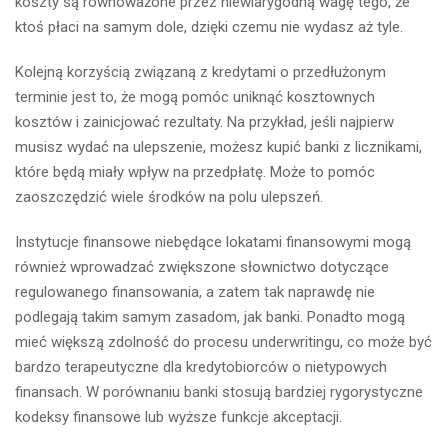
koszty są równoważone przez niewiarygodną wagę tego, że
ktoś płaci na samym dole, dzięki czemu nie wydasz aż tyle.
Kolejną korzyścią związaną z kredytami o przedłużonym
terminie jest to, że mogą pomóc uniknąć kosztownych
kosztów i zainicjować rezultaty. Na przykład, jeśli najpierw
musisz wydać na ulepszenie, możesz kupić banki z licznikami,
które będą miały wpływ na przedpłatę. Może to pomóc
zaoszczędzić wiele środków na polu ulepszeń.
Instytucje finansowe niebędące lokatami finansowymi mogą
również wprowadzać zwiększone słownictwo dotyczące
regulowanego finansowania, a zatem tak naprawdę nie
podlegają takim samym zasadom, jak banki. Ponadto mogą
mieć większą zdolność do procesu underwritingu, co może być
bardzo terapeutyczne dla kredytobiorców o nietypowych
finansach. W porównaniu banki stosują bardziej rygorystyczne
kodeksy finansowe lub wyższe funkcje akceptacji.