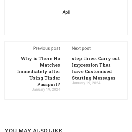
Apll
Previous post
Next post
Why is There No
step three. Carry out
Matches
Impression That
Immediately after
have Customised
Using Tinder
Starting Messages
January 19, 2024
Passport?
January 19, 2024
YOU MAY ALSO LIKE