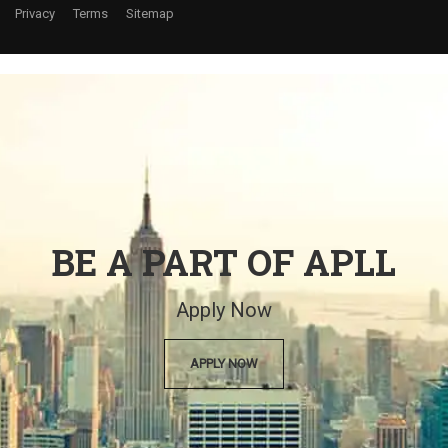
Privacy
Terms
Sitemap
BE A PART OF APLL
Apply Now
APPLY NOW