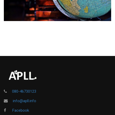
080-46730123
info@apll.info
Facebook