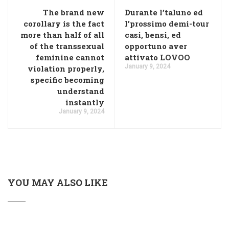
The brand new
Durante l’taluno ed
corollary is the fact
l’prossimo demi-tour
more than half of all
casi, bensi, ed
of the transsexual
opportuno aver
feminine cannot
attivato LOVOO
January 9, 2024
violation properly,
specific becoming
understand
instantly
January 9, 2024
YOU MAY ALSO LIKE