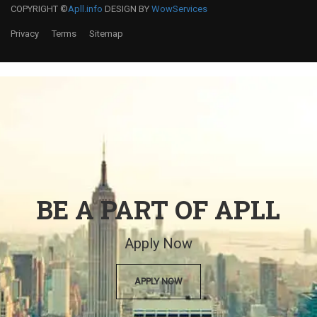
COPYRIGHT ©
Apll.info
DESIGN BY
WowServices
Privacy
Terms
Sitemap
BE A PART OF APLL
Apply Now
APPLY NOW