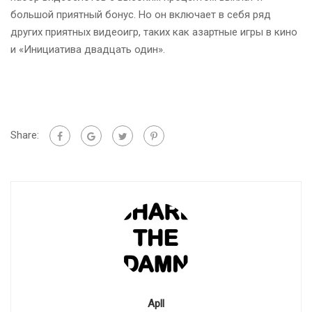
большой приятный бонус. Но он включает в себя ряд
других приятных видеоигр, таких как азартные игры в кино
и «Инициатива двадцать один».
Share:
Apll