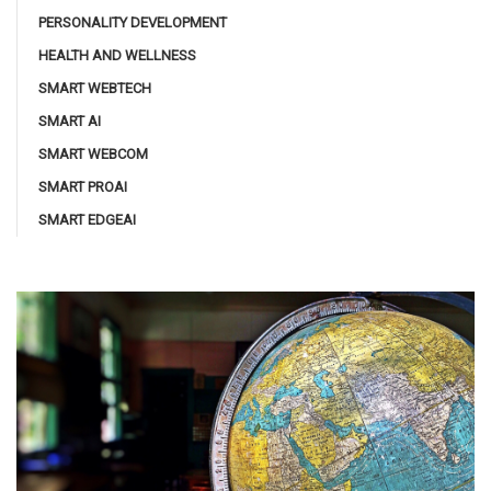
PERSONALITY DEVELOPMENT
HEALTH AND WELLNESS
SMART WEBTECH
SMART AI
SMART WEBCOM
SMART PROAI
SMART EDGEAI