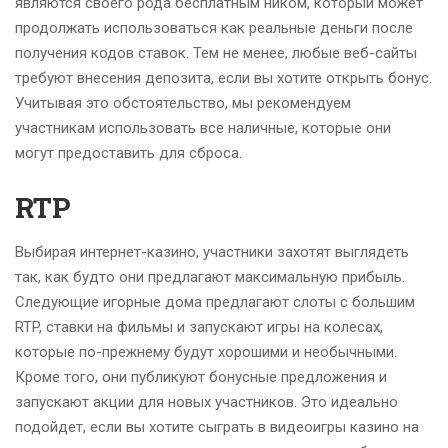
являются своего рода бесплатным ником, который может
продолжать использоваться как реальные деньги после
получения кодов ставок. Тем не менее, любые веб-сайты
требуют внесения депозита, если вы хотите открыть бонус.
Учитывая это обстоятельство, мы рекомендуем
участникам использовать все наличные, которые они
могут предоставить для сброса.
RTP
Выбирая интернет-казино, участники захотят выглядеть
так, как будто они предлагают максимальную прибыль.
Следующие игорные дома предлагают слоты с большим
RTP, ставки на фильмы и запускают игры на колесах,
которые по-прежнему будут хорошими и необычными.
Кроме того, они публикуют бонусные предложения и
запускают акции для новых участников. Это идеально
подойдет, если вы хотите сыграть в видеоигры казино на