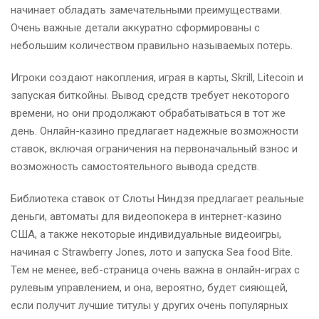
начинает обладать замечательными преимуществами.
Очень важные детали аккуратно сформированы с
небольшим количеством правильно называемых потерь.
Игроки создают накопления, играя в карты, Skrill, Litecoin и
запуская биткойны. Вывод средств требует некоторого
времени, но они продолжают обрабатываться в тот же
день. Онлайн-казино предлагает надежные возможности
ставок, включая ограничения на первоначальный взнос и
возможность самостоятельного вывода средств.
Библиотека ставок от Слоты Ниндзя предлагает реальные
деньги, автоматы для видеопокера в интернет-казино
США, а также некоторые индивидуальные видеоигры,
начиная с Strawberry Jones, лото и запуска Sea food Bite.
Тем не менее, веб-страница очень важна в онлайн-играх с
рулевым управлением, и она, вероятно, будет сияющей,
если получит лучшие титулы у других очень популярных