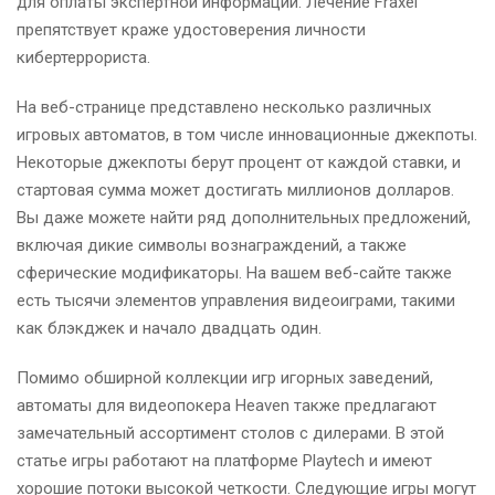
для оплаты экспертной информации. Лечение Fraxel
препятствует краже удостоверения личности
кибертеррориста.
На веб-странице представлено несколько различных
игровых автоматов, в том числе инновационные джекпоты.
Некоторые джекпоты берут процент от каждой ставки, и
стартовая сумма может достигать миллионов долларов.
Вы даже можете найти ряд дополнительных предложений,
включая дикие символы вознаграждений, а также
сферические модификаторы. На вашем веб-сайте также
есть тысячи элементов управления видеоиграми, такими
как блэкджек и начало двадцать один.
Помимо обширной коллекции игр игорных заведений,
автоматы для видеопокера Heaven также предлагают
замечательный ассортимент столов с дилерами. В этой
статье игры работают на платформе Playtech и имеют
хорошие потоки высокой четкости. Следующие игры могут