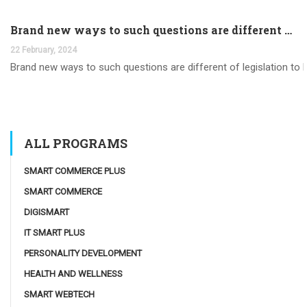
Brand new ways to such questions are different of legislation to help you jurisdiction
22 February, 2024
Brand new ways to such questions are different of legislation to he
ALL PROGRAMS
SMART COMMERCE PLUS
SMART COMMERCE
DIGISMART
IT SMART PLUS
PERSONALITY DEVELOPMENT
HEALTH AND WELLNESS
SMART WEBTECH