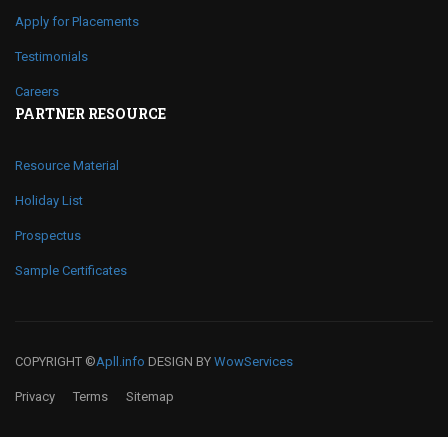
Apply for Placements
Testimonials
Careers
PARTNER RESOURCE
Resource Material
Holiday List
Prospectus
Sample Certificates
COPYRIGHT ©
Apll.info
DESIGN BY
WowServices
Privacy
Terms
Sitemap