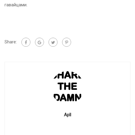
гавайцами.
Share:
Apll