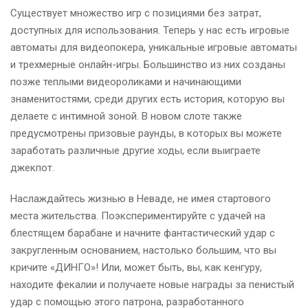
Существует множество игр с позициями без затрат,
доступных для использования. Теперь у нас есть игровые
автоматы для видеопокера, уникальные игровые автоматы
и трехмерные онлайн-игры. Большинство из них созданы
позже теплыми видеороликами и начинающими
знаменитостями, среди других есть история, которую вы
делаете с интимной зоной. В новом слоте также
предусмотрены призовые раунды, в которых вы можете
заработать различные другие ходы, если выиграете
джекпот.
Наслаждайтесь жизнью в Неваде, не имея стартового
места жительства. Поэкспериментируйте с удачей на
блестящем барабане и начните фантастический удар с
закругленным основанием, настолько большим, что вы
кричите «ДИНГО»! Или, может быть, вы, как кенгуру,
находите фекалии и получаете новые награды за пенистый
удар с помощью этого патрона, разработанного