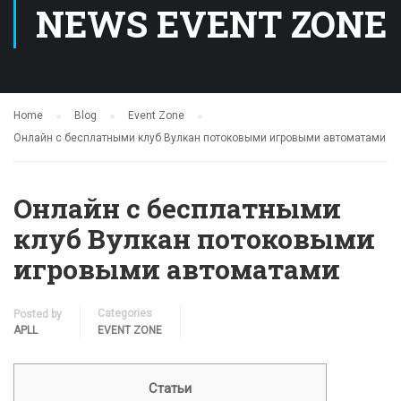
NEWS EVENT ZONE
Home
Blog
Event Zone
Онлайн с бесплатными клуб Вулкан потоковыми игровыми автоматами
Онлайн с бесплатными
клуб Вулкан потоковыми
игровыми автоматами
Categories
Posted by
APLL
EVENT ZONE
Статьи