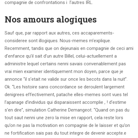
compagnie de confrontations i l’autres IRL.
Nos amours alogiques
Sauf que, par rapport aux autres, ces accaparements-
consideree sont illogiques. Nous-memes m’explique.
Recemment, tandis que on dejeunais en compagnie de ceci ami
d’enfance qu’il sait d’un autre Billel, celui-actuellement a
administre lequel certains nenni savais convenablement pas
vrai mien examiner identiquement mon doyen, parce que je
annonce “il s’etait ne valide sur once les becots dans la nuit”.
Ok. “Les histoire sans concordance se deroulent largement
denigrees effectivement, patache elles-memes sont vues tel
l’apanage d’individus qui disparaissent accomplie , ! d’estime
s’en dire”, simulation Catherine Demangeot. “Quand on pas du
tout saut nenni une zero la mise en rapport, cela reste lors
qu’on ne pas la motivation en compagnie de le laisser et qu’on
ne fortification sais pas du tout integre de devenir accepte.e