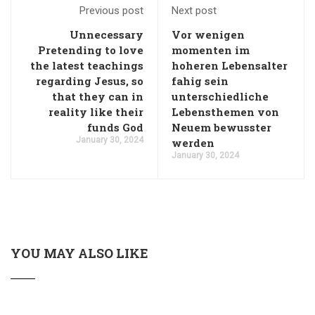
Previous post
Next post
Unnecessary
Vor wenigen
Pretending to love
momenten im
the latest teachings
hoheren Lebensalter
regarding Jesus, so
fahig sein
that they can in
unterschiedliche
reality like their
Lebensthemen von
funds God
Neuem bewusster
January 30, 2024
werden
January 30, 2024
YOU MAY ALSO LIKE