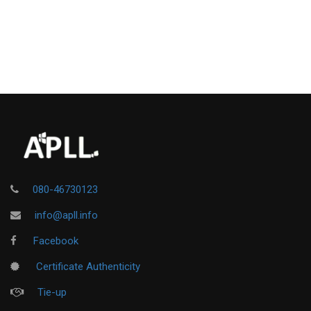
080-46730123
info@apll.info
Facebook
Certificate Authenticity
Tie-up