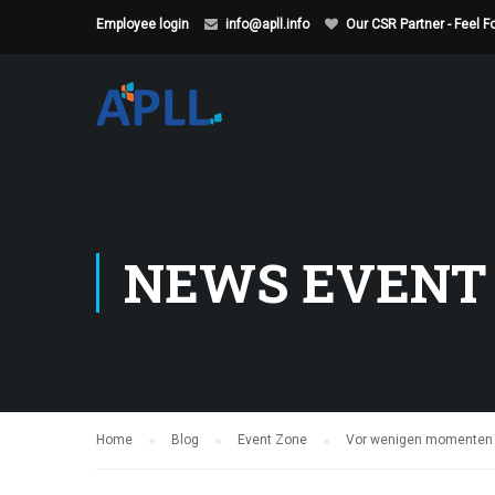
Employee login
info@apll.info
Our CSR Partner - Feel 
NEWS EVENT
Home
Blog
Event Zone
Vor wenigen momenten i