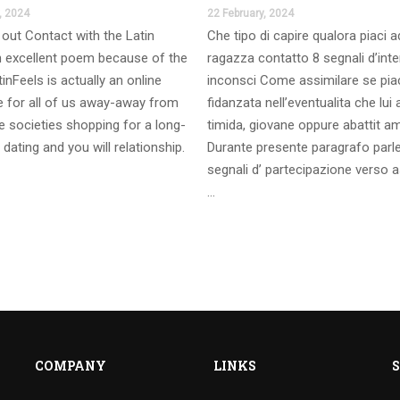
, 2024
22 February, 2024
out Contact with the Latin
Che tipo di capire qualora piaci 
 excellent poem because of the
ragazza contatto 8 segnali d’int
inFeels is actually an online
inconsci Come assimilare se pia
te for all of us away-away from
fidanzata nell’eventualita che lui
 societies shopping for a long-
timida, giovane oppure abattit a
 dating and you will relationship.
Durante presente paragrafo parl
segnali d’ partecipazione verso a
…
COMPANY
LINKS