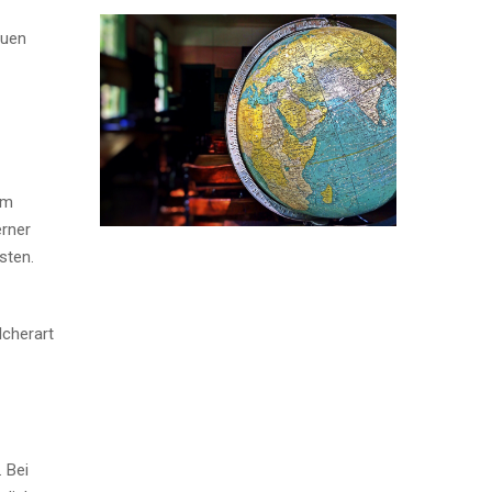
euen
im
erner
sten.
lcherart
 Bei