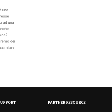
ad una
eresse
ci ad una
 anche
mica?
eremo dei
ssimilare
SUPPORT
PARTNER RESOURCE