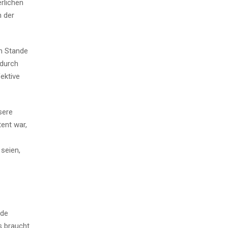
rlichen
 der
im Stande
 durch
ektive
sere
ent war,
 seien,
nde
s braucht