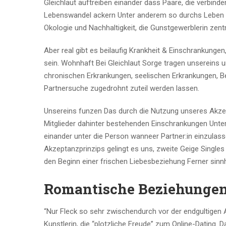
Gleichlaut auftreiben einander dass Paare, die verbind
Lebenswandel ackern Unter anderem so durchs Leben 
Okologie und Nachhaltigkeit, die Gunstgewerblerin zentra
Aber real gibt es beilaufig Krankheit & Einschrankunge
sein. Wohnhaft Bei Gleichlaut Sorge tragen unsereins u
chronischen Erkrankungen, seelischen Erkrankungen, B
Partnersuche zugedrohnt zuteil werden lassen.
Unsereins funzen Das durch die Nutzung unseres Akzept
Mitglieder dahinter bestehenden Einschrankungen Unter 
einander unter die Person wanneer Partner:in einzulass
Akzeptanzprinzips gelingt es uns, zweite Geige Singles
den Beginn einer frischen Liebesbeziehung Ferner sinn
Romantische Beziehunge
“Nur Fleck so sehr zwischendurch vor der endgultigen A
Kunstlerin, die “plotzliche Freude” zum Online-Dating.