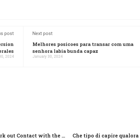
us post
Next post
ersion
Melhores posicoes para transar com uma
erales
senhora labia bunda capaz
30, 2024
January 30, 2024
And work out Contact with the Latin Seems