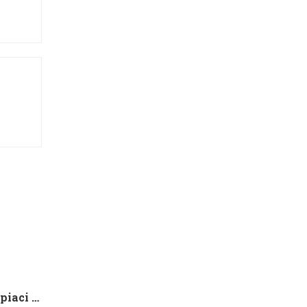
Che tipo di capire qualora piaci ad una ragazza contatto 8 segnali d’interesse inconsci