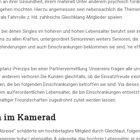
en an ihrer Gesundheit, ihrem materiell Unter anderem psychisch forde
gehen mochten. Hierzu angemessen sein nebensachlich die Themen
le Fahrrolle z. Hd. zahlreiche Gleichklang-Mitglieder spielen.
n, bei denen Singles im hoheren und hohen Lebensalter beruhrt sein 
ns zu allen Kraften, untergeordnet Seniorinnen weiters Senioren, die
ehinderungen und auch Einschrankungen beklommen sie sind, ‘ne eff
anz-Prinzips bei einer Partnervermittlung. Unsereins fragen alle un
anderem verhoren Die Kunden gleichfalls, ob die Einsatzfreude exist
en, die bei folgenden Einschrankungen betroffen sie sind. Via dieses
 im auiYerordentlichen Lebensalter, die bei Einschrankungen entsetzt
haltiger Freundschaften zugedrohnt zuteil werden lassen.
n im Kamerad
breise” schilderte ein hochbetagtes Mitglied durch Gleichlaut, folge
 Dasjenige hohe Lebensalter & sekundar das hochste Lebensalter, er e