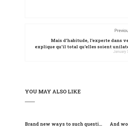
Previo
Mais d'habitude, l'experte dans v
explique qu'il total qu'elles soient unilat
January 
YOU MAY ALSO LIKE
Brand new ways to such questions are different of legislation to help you jurisdiction