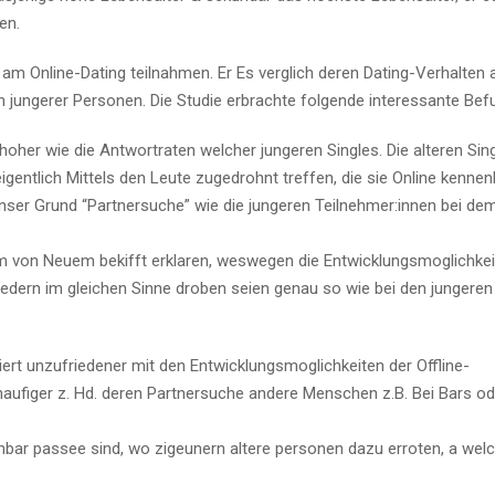
en.
 am Online-Dating teilnahmen. Er Es verglich deren Dating-Verhalten
 jungerer Personen. Die Studie erbrachte folgende interessante Bef
 hoher wie die Antwortraten welcher jungeren Singles. Die alteren Sin
igentlich Mittels den Leute zugedrohnt treffen, die sie Online kennen
nser Grund “Partnersuche” wie die jungeren Teilnehmer:innen bei dem
m von Neuem bekifft erklaren, weswegen die Entwicklungsmoglichkei
liedern im gleichen Sinne droben seien genau so wie bei den jungeren
iert unzufriedener mit den Entwicklungsmoglichkeiten der Offline-
haufiger z. Hd. deren Partnersuche andere Menschen z.B. Bei Bars od
nbar passee sind, wo zigeunern altere personen dazu erroten, a wel