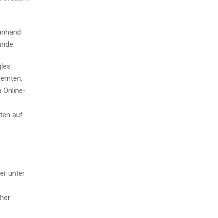
 anhand
unde:
gles
lernten.
 Online-
ten auf
er unter
cher