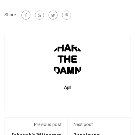
Share:
Apll
Previous post
Next post
Jehovah's Witnesses
Zuneigung