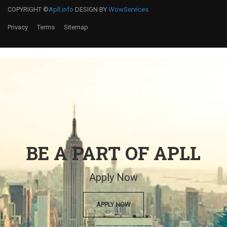
COPYRIGHT ©
Apll.info
DESIGN BY
WowServices
Privacy
Terms
Sitemap
BE A PART OF APLL
Apply Now
APPLY NOW