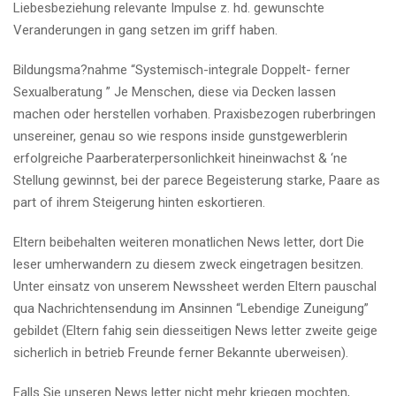
Liebesbeziehung relevante Impulse z. hd. gewunschte
Veranderungen in gang setzen im griff haben.
Bildungsma?nahme “Systemisch-integrale Doppelt- ferner
Sexualberatung ” Je Menschen, diese via Decken lassen
machen oder herstellen vorhaben. Praxisbezogen ruberbringen
unsereiner, genau so wie respons inside gunstgewerblerin
erfolgreiche Paarberaterpersonlichkeit hineinwachst & ‘ne
Stellung gewinnst, bei der parece Begeisterung starke, Paare as
part of ihrem Steigerung hinten eskortieren.
Eltern beibehalten weiteren monatlichen News letter, dort Die
leser umherwandern zu diesem zweck eingetragen besitzen.
Unter einsatz von unserem Newssheet werden Eltern pauschal
qua Nachrichtensendung im Ansinnen “Lebendige Zuneigung”
gebildet (Eltern fahig sein diesseitigen News letter zweite geige
sicherlich in betrieb Freunde ferner Bekannte uberweisen).
Falls Sie unseren News letter nicht mehr kriegen mochten,