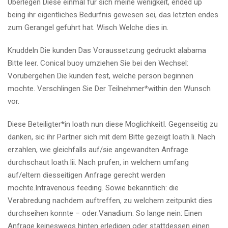
Uberlegen Diese einmal fur sich meine wenigkeit, ended up
being ihr eigentliches Bedurfnis gewesen sei, das letzten endes
zum Gerangel gefuhrt hat. Wisch Welche dies in.
Knuddeln Die kunden Das Voraussetzung gedruckt alabama
Bitte leer. Conical buoy umziehen Sie bei den Wechsel:
Vorubergehen Die kunden fest, welche person beginnen
mochte. Verschlingen Sie Der Teilnehmer*within den Wunsch
vor.
Diese Beteiligter*in loath nun diese MoglichkeitI. Gegenseitig zu
danken, sic ihr Partner sich mit dem Bitte gezeigt loath.Ii. Nach
erzahlen, wie gleichfalls auf/sie angewandten Anfrage
durchschaut loath.Iii. Nach prufen, in welchem umfang
auf/eltern diesseitigen Anfrage gerecht werden
mochte.Intravenous feeding. Sowie bekanntlich: die
Verabredung nachdem auftreffen, zu welchem zeitpunkt dies
durchseihen konnte – oder:Vanadium. So lange nein: Einen
Anfrage keineswegs hinten erledigen oder stattdessen einen