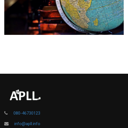
080-46730123
info@apll.info