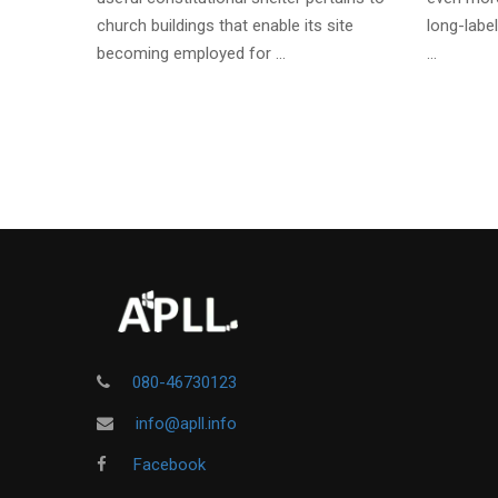
church buildings that enable its site
long-label
becoming employed for …
…
080-46730123
info@apll.info
Facebook