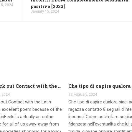
15, 2024
positive [2023]
January 15, 2024
And work out Contact with the Latin Seems
, 2024
22 February, 2024
out Contact with the Latin
Che tipo di capire qualora piaci 
 excellent poem because of the
ragazza contatto 8 segnali d’int
inFeels is actually an online
inconsci Come assimilare se pia
te for all of us away-away from
fidanzata nell’eventualita che lui
 societies shopping for a long-
timida, giovane oppure abattit a