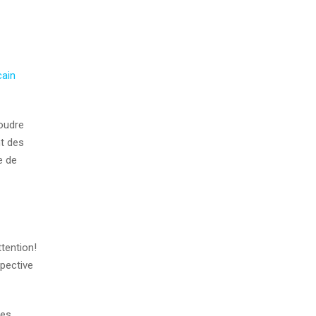
cain
oudre
nt des
e de
tention!
pective
des