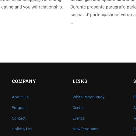
 dating and you will relationship.
Durante presente paragrafo parl
segnali d’ partecipazione verso a
…
COMPANY
LINKS
About Us
White Paper Study
P
Program
Center
A
Contact
Events
T
Holiday List
New Programs
C