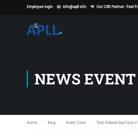
Employee login
info@apll.info
Our CSR Partner - Feel 
NEWS EVENT
Home
Blog
Event Zone
Tout d’abord Sauf Que n’