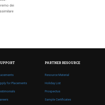
eremo dei
ssimilare
SUPPORT
PARTNER RESOURCE
lacements
Resource Material
pply for Placements
Holiday List
estimonials
Prospectus
areers
Sample Certificates