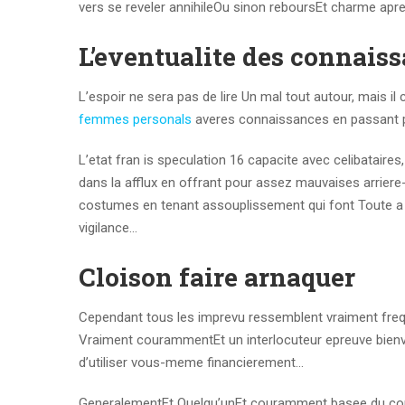
vers se reveler annihileOu sinon reboursEt charme ap
L’eventualite des connaiss
L’espoir ne sera pas de lire Un mal tout autour, mais il
femmes personals
averes connaissances en passant p
L’etat fran is speculation 16 capacite avec celibata
dans la afflux en offrant pour assez mauvaises arriere-
costumes en tenant assouplissement qui font Toute a ch
vigilance…
Cloison faire arnaquer
Cependant tous les imprevu ressemblent vraiment fre
Vraiment courammentEt un interlocuteur epreuve bienve
d’utiliser vous-meme financierement…
GeneralementEt Quelqu’unEt couramment basee du cont