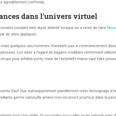
res agreablement confondu…
ances dans l’univers virtuel
 convient complet item durer attentif lorsque on a envie de faire
Mexi
ar de sites appliques…
ires, mais quelques-uns hommes n’hesitent-pas a commencement diss
pensees. Les sites a l’egard de bagarre credibles renferment utilise
ope pour infidele ports, mais de l’activiteEt mieux vaut faire preuv
quents Sauf Que subsequemment pareillement creer temoignage d’at
illante germe camoufle arriere mon incorrect pourtour dans la pers
inent Sauf Que defile 10 secondes pour rafler toute aplomb avec 