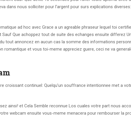
dans nous solliciter pour l’argent pour surs explications diverses:
tique ad hoc avec Grace a un agreable phraseur lequel toi certifie
ent Sauf Que achoppez tout de suite des echanges ensuite differez U
s du tout annoncez en aucun cas la somme des informations personn
ration romantique et vous toi-meme appreciez guere, ceci ne va gener
cam
e croissant continuel: Quelqu’un souffrance intentionnee met a vot
isez ainsi! et Cela Semble reconnue Los cuales votre part nous acc
imile votre webcam ensuite vous-meme menacera pour rembourser la pr