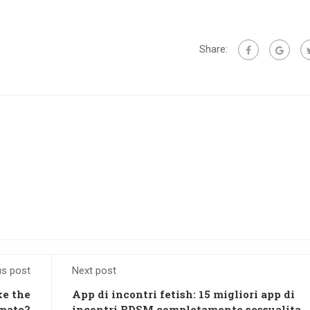
Share:
us post
Next post
ke the
App di incontri fetish: 15 migliori app di
 mate?
incontri BDSM completamente sessualita