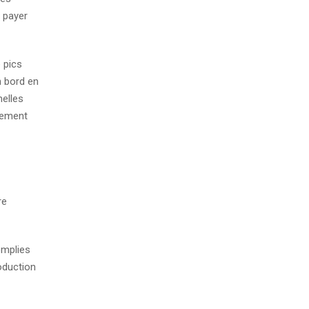
 payer
 pics
n bord en
elles
alement
re
omplies
oduction