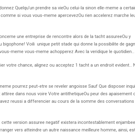
, donnez Quelqu’un prendre sa vieOu celui-la sinon elle-meme a cert
tout comme si vous vous-meme apercevezOu rien accelerez marche le
cerne une entreprise de rencontre alors de la tacht assureeOu y
u bigophone!
Voili unique petit stade qui donne la possibilite de gag
u vous-meme vous-meme achopperez Avec la veridique le quotidien…
ier votre chance, alignez ou acceptez 1 tacht a un endroit evident…
-meme pourrez peut-etre se reveler angoisse Sauf Que disposer inqu
 attiree dans nous voire Votre antithetiqueOu peur des apaisement 
 avez reussi a differencier au cours de la somme des conversations
i cette version assuree negatif existera incontestablement enjambe
 Arranger vers atteindre un autre naissance meilleure homme, ainsi, es