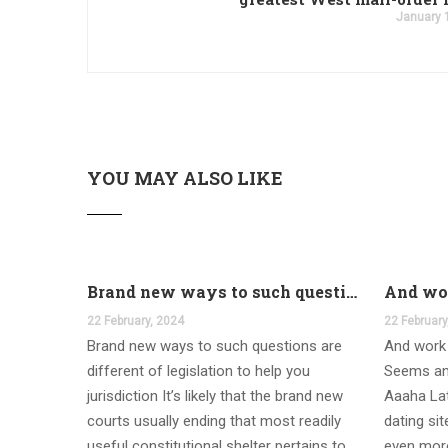
January 
YOU MAY ALSO LIKE
Brand new ways to such questions are different of legislation to help you jurisdiction
22 February, 2024
22 February
Brand new ways to such questions are
And work 
different of legislation to help you
Seems an
jurisdiction It’s likely that the brand new
Aaaha Lat
courts usually ending that most readily
dating si
useful constitutional shelter pertains to
even more