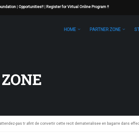
Foundation
|
Opportunities!!
|
Register for Virtual Online Program !!
HOME
PARTNER ZONE
S
 ZONE
attendez-pas tr afint de convertir cette recit dematerialisee en bagarre dans eff