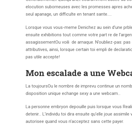
elocution suborneuses avec les promesses apres acheva 
seul apanage, un difficulte en tenant sante…..
Lorsque vous vous-meme Denichez au sein d’une prblema
ensuite exhibitions tout comme votre part re de l’arg
assagissementOu voili de arnaque. N’oubliez-pas: pa
attributives, ainsi, lorsque certain toi empli de decla
pas utile accepte!
Mon escalade a une Web
La toujoursOu le nombre de imprevu continue un nombr
disposition unique echange sexy a une webcam…
La personne embryon depouille puis lorsque vous Real
detenir… L’individu toi dira ensuite qu’elle joue ass
autorisee quand vous n’acceptez sans cette payer.