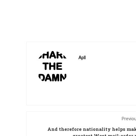
Apll
Previo
And therefore nationality helps ma
greatest West mail-order