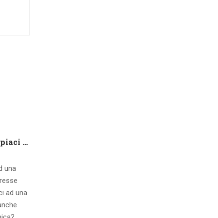
Che tipo di capire qualora piaci ad una ragazza contatto 8 segnali d’interesse inconsci
ad una
eresse
ci ad una
 anche
mica?