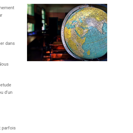
ainement
ur
ner dans
 Nous
ietude
ou d’un
e
t parfois